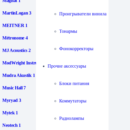
Magnat
1
MartinLogan
3
Проигрыватели винила
MEITNER
1
Тонармы
Métronome
4
Фонокорректоры
MJ Acoustics
2
ModWright Instruments
2
Прочие аксессуары
Mudra Akustik
1
Блоки питания
Music Hall
7
Myryad
3
Коммутаторы
Mytek
1
Радиолампы
Neotech
1