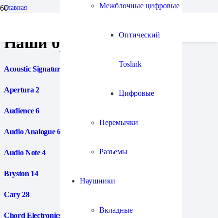
Межблочные цифровые
Главная
Наши бренды
Оптический
Наши бренды
Toslink
Acoustic Signature
32
Apertura
2
Цифровые
Audience
6
Перемычки
Audio Analogue
6
Разъемы
Audio Note
4
Bryston
14
Наушники
Cary
28
Вкладные
Chord Electronics
38