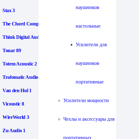
наушников
Stax
3
The Chord Company
109
настольные
Think Digital Audio
4
Усилители для
Tonar
89
наушников
Totem Acoustic
2
Trafomatic Audio
1
портативные
Van den Hul
1
Усилители мощности
Vicoustic
8
WireWorld
3
Чехлы и аксессуары для
Zu Audio
1
портативных