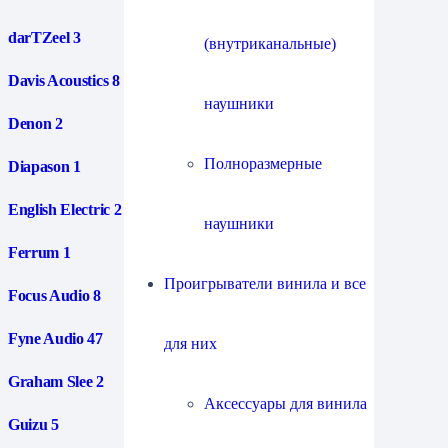
darTZeel
3
(внутриканальные)
Davis Acoustics
8
наушники
Denon
2
Полноразмерные
Diapason
1
English Electric
2
наушники
Ferrum
1
Проигрыватели винила и все
Focus Audio
8
Fyne Audio
47
для них
Graham Slee
2
Аксессуары для винила
Guizu
5