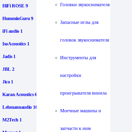
Головки звукоснимателя
HiFi ROSE
9
HumminGuru
9
Запасные иглы для
iFi audio
1
головок звукоснимателя
IsoAcoustics
1
Jadis
1
Инструменты для
JBL
2
настройки
Jico
1
проигрывателя винила
Karan Acoustics
6
Lehmannaudio
16
Моечные машины и
M2Tech
1
запчасти к ним