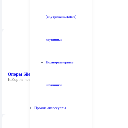
(внутриканальные)
наушники
Полноразмерные
Опоры Silent Mount (нерж. сталь)
Набор из четырех острых опор (шипов)…
наушники
Прочие аксессуары