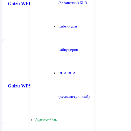
(балансный) XLR
Guizu WFP-3A
Кабели для
сабвуферов
RCA-RCA
Guizu WPS-2B
(несимметричный)
Аудиомебель