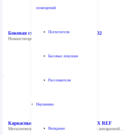
помещений
Поглотители
Боковая стойка Quadraspire Columns SV32
Ножки/опоры диаметром 32 мм. Высотой 100…
Басовые ловушки
Рассеиватели
Наушники
Каркасные стойки Quadraspire Columns X REF
Вкладные
Металлические каркасные стойки для модульной аппаратной…