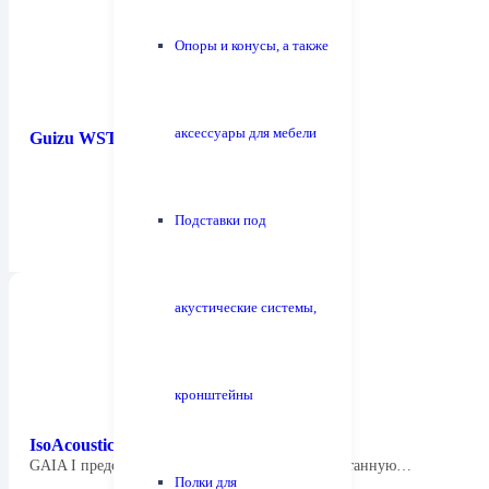
Опоры и конусы, а также
аксессуары для мебели
Guizu WST-3P
Подставки под
акустические системы,
кронштейны
IsoAcoustics — Gaia I
GAIA I представляет собой механически обработанную…
Полки для