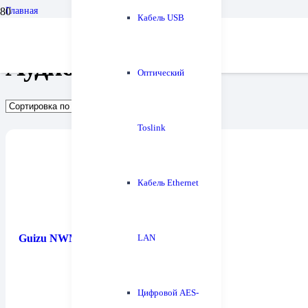
Главная
Кабель USB
Аудиомебель
Аудиомебель
Оптический
Toslink
Кабель Ethernet
LAN
Guizu NWM-3A
Цифровой AES-