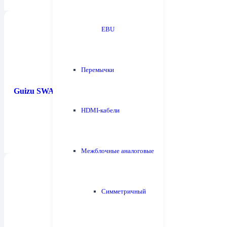
EBU
Перемычки
Guizu SWAV-2AL
HDMI-кабели
Межблочные аналоговые
Симметричный