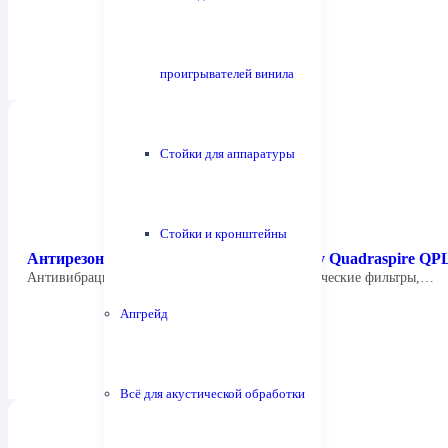
проигрывателей винила
Стойки для аппаратуры
Стойки и кронштейны
Антирезонансные опоры под аппаратуру Quadraspire Q
Антивибрационные опоры работают как механические фильтры,…
Апгрейд
Всё для акустической обработки