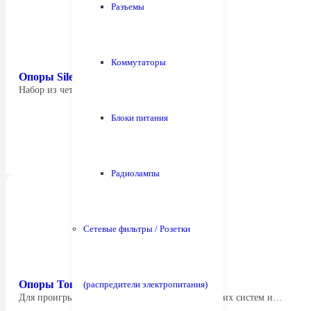
Разъемы
Коммутаторы
Опоры Silent Mount (титан)
Набор из четырех титановых шипов SMT5P4…
Блоки питания
Радиолампы
Сетевые фильтры / Розетки
Опоры Tonar 3193 No Rumble Pads
(распредители электропитания)
Для проигрывателей грампластинок, акустических систем и…