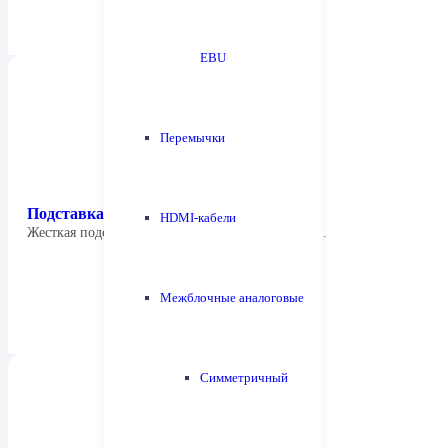
EBU
Перемычки
Подставка для АС Fyne Audio FS6 Stand
HDMI-кабели
Жесткая подставка Fyne Audio FS6 разработана…
Межблочные аналоговые
Симметричный