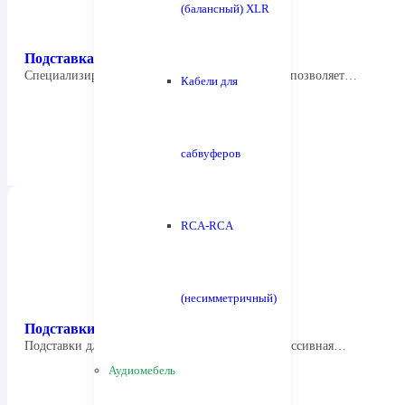
(балансный) XLR
Подставка для АС Fyne Audio FS8 Stand
Специализированная подставка Fyne Audio FS8 позволяет…
Кабели для
сабвуферов
RCA-RCA
(несимметричный)
Подставки под АС PMC TUBE-104
Подставки для малых студийных мониторов. Массивная…
Аудиомебель