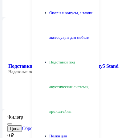
Опоры и конусы, а также
аксессуары для мебели
Подставки под
Подставки под полочные АС PMC Twenty5 Stand
Надежные подставки под полочные колонки с…
акустические системы,
кронштейны
Фильтр
Сброс
Цена
0
₽
Полки для