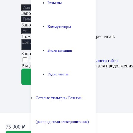
Разъемы
Заполните поле
Заполните поле
Коммутаторы
Пожалуйста, введите корректный адрес email.
Блоки питания
Заполните поле
Принимаю
политику конфиденциальности сайта
Вы должны согласиться с условиями для продолжени
Радиолампы
Отправить заявку
Сетевые фильтры / Розетки
(распредители электропитания)
165 830
75 900
₽
₽