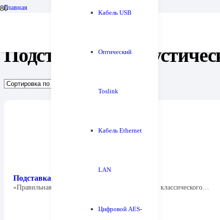
Главная
Кабель USB
Аудиомебель
Подставки под акустические системы, кронштейны
Подставки под акустиче
Оптический
Toslink
Кабель Ethernet
LAN
Подставка для АС Fyne Audio FS5 Stand
«Правильная» подставка для средних мониторов классического…
Цифровой AES-