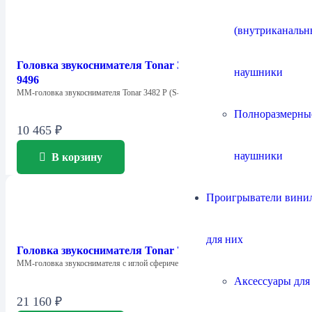
(внутриканальн
Головка звукоснимателя Tonar 3482 P T4P Cartridge
наушники
9496
MM-головка звукоснимателя Tonar 3482 P (S-plugger,…
Полноразмерны
10 465
₽
наушники
В корзину
Проигрыватели винил
для них
Головка звукоснимателя Tonar 78 Flip 9641 Cartridge
ММ-головка звукоснимателя с иглой сферической заточки…
Аксессуары для
21 160
₽