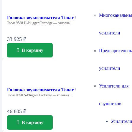
Многоканальны
Головка звукоснимателя Tonar 9588 H-plugger T4P
Tonar 9588 H-Plugger Cartridge — головка…
усилители
33 925
₽
В корзину
Предварительн
усилители
Усилители для
Головка звукоснимателя Tonar 9590 S-Plugger
Tonar 9590 S-Plugger Cartridge — головка…
наушников
46 805
₽
Усилители
В корзину