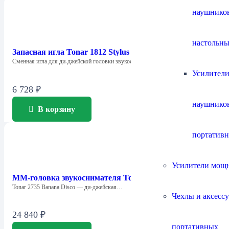
наушнико
настольны
Запасная игла Tonar 1812 Stylus Banana
Cменная игла для ди-джейской головки звукоснимателя…
Усилители
6 728
₽
наушнико
В корзину
портатив
Усилители мощ
ММ-головка звукоснимателя Tonar 2735 Banana DJ
Tonar 2735 Banana Disco — ди-джейская…
Чехлы и аксесс
24 840
₽
портативных