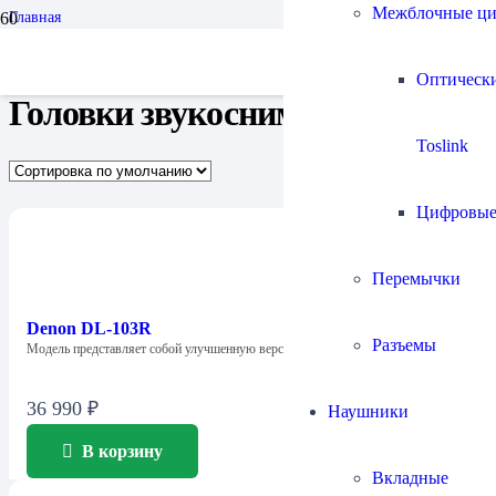
Межблочные ц
Главная
Проигрыватели винила и все для них
Головки звукоснимателя
Оптическ
Головки звукоснимателя
Toslink
Цифровы
Перемычки
Denon DL-103R
Разъемы
Модель представляет собой улучшенную версию хорошо…
36 990
₽
Наушники
В корзину
Вкладные