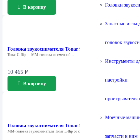
Головки звукос
В корзину
Запасные иглы 
головок звукос
Головка звукоснимателя Tonar 9511 C-Flip
Tonar C-flip — ММ-головка со сменной…
Инструменты д
10 465
₽
настройки
В корзину
проигрывателя 
Моечные маши
Головка звукоснимателя Tonar 9513 E-Flip
ММ-головка звукоснимателя Tonar E-flip со стандартным…
запчасти к ним