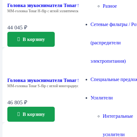
Головка звукоснимателя Tonar 9583 H-flip
Разное
ММ-головка Tonar H-flip с иглой эллиптического…
Сетевые фильтры / Ро
44 045
₽
В корзину
(распредители
электропитания)
Специальные предло
Головка звукоснимателя Tonar 9586 S-flip
ММ-головка Tonar S-flip с иглой многорадиусного…
Усилители
46 805
₽
В корзину
Интегральные
усилители