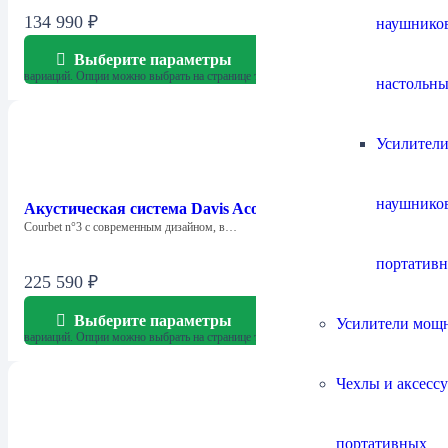
134 990
₽
наушнико
Выберите параметры
Этот товар имеет несколько
вариаций. Опции можно выбрать на странице товара.
настольны
Усилители
наушнико
Акустическая система Davis Acoustics Courbet N°3
Courbet n°3 с современным дизайном, в…
портатив
225 590
₽
Выберите параметры
Усилители мощ
Этот товар имеет несколько
вариаций. Опции можно выбрать на странице товара.
Чехлы и аксесс
портативных