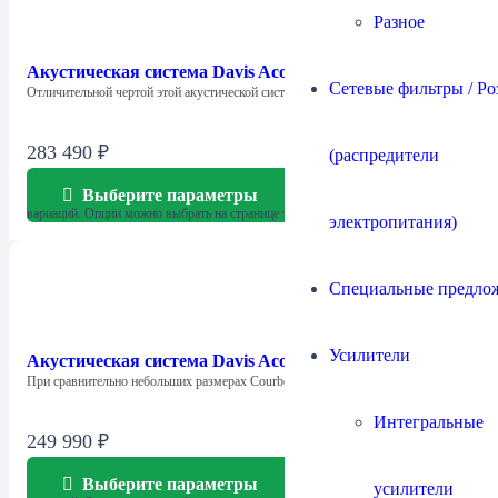
Разное
Акустическая система Davis Acoustics — Krypton 10
Сетевые фильтры / Ро
Отличительной чертой этой акустической системы от…
283 490
₽
(распредители
Выберите параметры
Этот товар имеет несколько
вариаций. Опции можно выбрать на странице товара.
электропитания)
Специальные предло
Усилители
Акустическая система Davis Acoustics Courbet 3 S2
При сравнительно небольших размерах Courbet 3…
Интегральные
249 990
₽
Выберите параметры
Этот товар имеет несколько
усилители