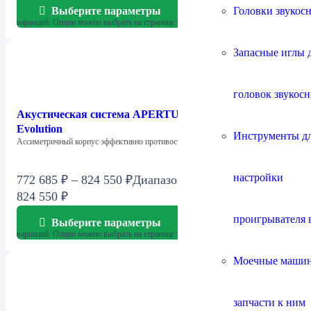
Головки звукос
Выберите параметры
Этот товар имеет несколько
вариаций. Опции можно выбрать на странице товара.
Запасные иглы 
головок звукос
Акустическая система APERTURA ARMONIA
Evolution
Инструменты д
Ассиметричный корпус эффективно противостоит внутренним стоячим…
настройки
772 685
₽
–
824 550
₽
Диапазон цен: 772 685 ₽ –
824 550 ₽
проигрывателя 
Выберите параметры
Этот товар имеет несколько
вариаций. Опции можно выбрать на странице товара.
Моечные маши
запчасти к ним