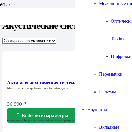
Межблочные ц
Главная
Акустические системы
Оптическ
Акустические системы
Toslink
Цифровы
Перемычки
Активная акустическая система Octavio Maestro
Maestro был разработан, чтобы объединить в компактном формате все,…
Разъемы
36 990
₽
Наушники
Выберите параметры
Этот товар имеет несколько
вариаций. Опции можно выбрать на странице товара.
Вкладные