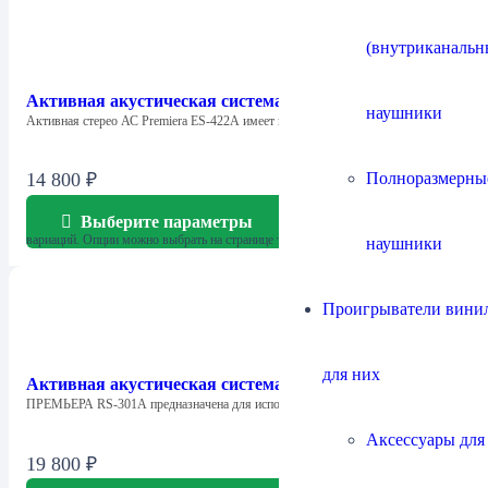
(внутриканальн
Активная акустическая система Premiera ES-422A
наушники
Активная стерео АС Premiera ES-422A имеет встроенный двухканальный…
Полноразмерны
14 800
₽
Выберите параметры
Этот товар имеет несколько
вариаций. Опции можно выбрать на странице товара.
наушники
Проигрыватели винил
для них
Активная акустическая система Premiera RS-301A
ПРЕМЬЕРА RS-301A предназначена для использования в домашних…
Аксессуары для
19 800
₽