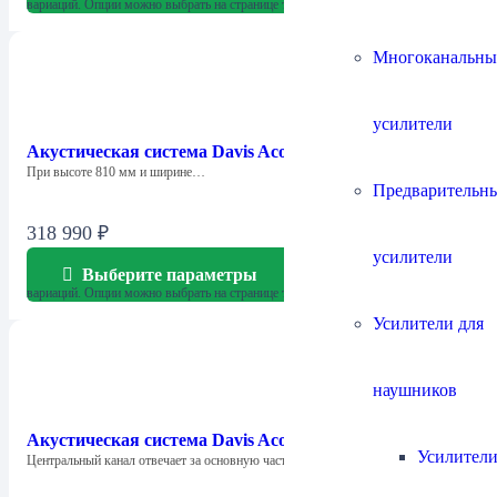
вариаций. Опции можно выбрать на странице товара.
Многоканальны
усилители
Акустическая система Davis Acoustics Courbet 4 S2
При высоте 810 мм и ширине…
Предварительн
318 990
₽
усилители
Выберите параметры
Этот товар имеет несколько
вариаций. Опции можно выбрать на странице товара.
Усилители для
наушников
Акустическая система Davis Acoustics Courbet C S2
Усилители
Центральный канал отвечает за основную часть…