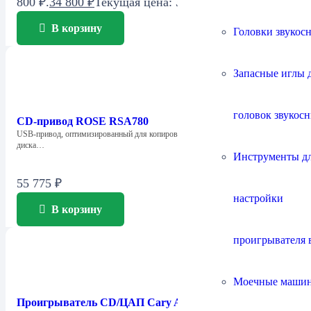
800 ₽.
34 800
₽
Текущая цена: 34 800 ₽.
В корзину
Головки звукос
Запасные иглы 
головок звукос
CD-привод ROSE RSA780
USB-привод, оптимизированный для копирования музыкального компакт-
диска…
Инструменты д
55 775
₽
настройки
В корзину
проигрывателя 
Моечные маши
Проигрыватель CD/ЦАП Cary Audio DMC-600