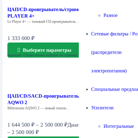
ЦАП/CD-проигрыватель/стример Métronome — LE
Разное
PLAYER 4+
Le Player 4+ — топовый CD-проигрыватель…
Сетевые фильтры / Ро
1 333 000
₽
Выберите параметры
Этот товар имеет несколько
(распредители
вариаций. Опции можно выбрать на странице товара.
электропитания)
Специальные предло
ЦАП/CD/SACD-проигрыватель/стример Métronome
AQWO 2
Усилители
Métronome AQWO 2 — новый эталон…
1 644 500
₽
–
2 500 000
₽
Диапазон цен: 1 644 500 ₽
Интегральные
– 2 500 000 ₽