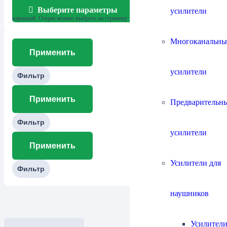
Выберите параметры
усилители
Этот товар имеет несколько
вариаций. Опции можно выбрать на странице товара.
Многоканальны
Применить
усилители
Фильтр
Применить
Предварительн
Фильтр
усилители
Применить
Усилители для
Фильтр
наушников
Усилители