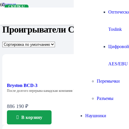
Главная
СКИДКА!
СКИДКА!
Цифровые источники
Оптическ
Проигрыватели СD
Проигрыватели СD
Toslink
Цифровой
AES/EBU
Перемычки
Bryston BCD-3
После долгого перерыва канадская компания Bryston…
Разъемы
886 190
₽
Наушники
В корзину