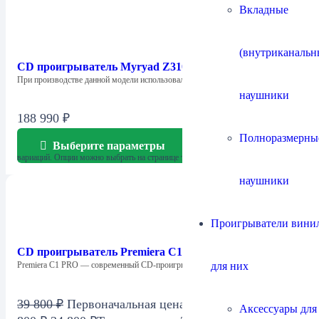
Вкладные
(внутриканальн
CD проигрыватель Myryad Z310
При производстве данной модели использовались лучшие…
наушники
188 990
₽
Полноразмерны
Выберите параметры
Этот товар имеет несколько
вариаций. Опции можно выбрать на странице товара.
наушники
Проигрыватели винил
CD проигрыватель Premiera C1 PRO
для них
Premiera C1 PRO — современный CD-проигрыватель профессионального…
39 800
₽
Первоначальная цена составляла 39
Аксессуары для