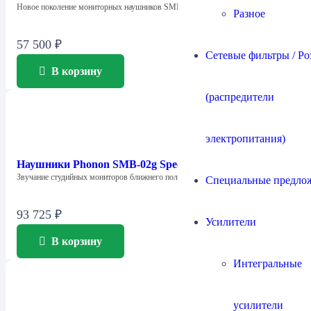
Новое поколение мониторных наушников SMB-02 с…
Разное
57 500
₽
Сетевые фильтры / Ро
В корзину
(распредители
электропитания)
Наушники Phonon SMB-02g Special Edition
Звучание студийных мониторов ближнего поля реализовано…
Специальные предло
93 725
₽
Усилители
В корзину
Интегральные
усилители