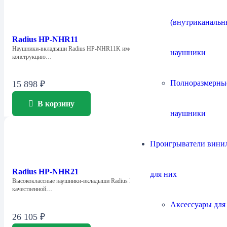
(внутриканальн
Radius HP-NHR11
Наушники-вкладыши Radius HP-NHR11K имеют высококлассную
наушники
конструкцию…
Полноразмерны
15 898
₽
В корзину
наушники
Проигрыватели винил
Radius HP-NHR21
для них
Высококлассные наушники-вкладыши Radius HP-NHR21 обладают
качественной…
Аксессуары для
26 105
₽