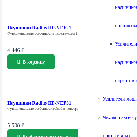
наушнико
настольны
Наушники Radius HP-NEF21
Функциональные особенности: Конструкция Precision Acoustic Resistor…
Усилители
4 446
₽
В корзину
наушнико
портатив
Усилители мощ
Наушники Radius HP-NEF31
Функциональные особенности Особая конструкции мембраны без…
Чехлы и аксесс
5 538
₽
портативных
Выберите параметры