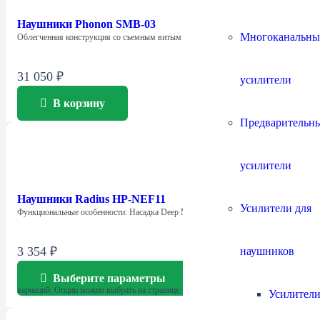
Наушники Phonon SMB-03
Многоканальны
Облегченная конструкция со съемным витым шнуром…
31 050
₽
усилители
В корзину
Предварительн
усилители
Наушники Radius HP-NEF11
Усилители для
Функциональные особенности: Насадка Deep Mount, обеспечивающая…
3 354
₽
наушников
Выберите параметры
Этот товар имеет несколько
вариаций. Опции можно выбрать на странице товара.
Усилители