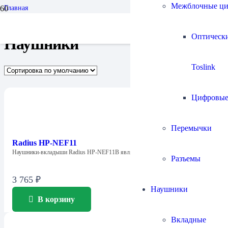
Межблочные ц
Главная
Наушники
Оптическ
Наушники
Toslink
Цифровы
Перемычки
Radius HP-NEF11
Наушники-вкладыши Radius HP-NEF11B являются самой доступной…
Разъемы
3 765
₽
Наушники
В корзину
Вкладные