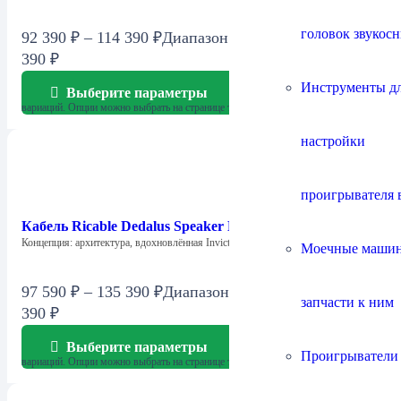
головок звукос
92 390
₽
–
114 390
₽
Диапазон цен: 92 390 ₽ – 114
390 ₽
Инструменты д
Выберите параметры
Этот товар имеет несколько
вариаций. Опции можно выбрать на странице товара.
настройки
проигрывателя 
Кабель Ricable Dedalus Speaker Elite
Концепция: архитектура, вдохновлённая Invictus Dedalus Speaker…
Моечные маши
97 590
₽
–
135 390
₽
Диапазон цен: 97 590 ₽ – 135
запчасти к ним
390 ₽
Выберите параметры
Этот товар имеет несколько
Проигрыватели
вариаций. Опции можно выбрать на странице товара.