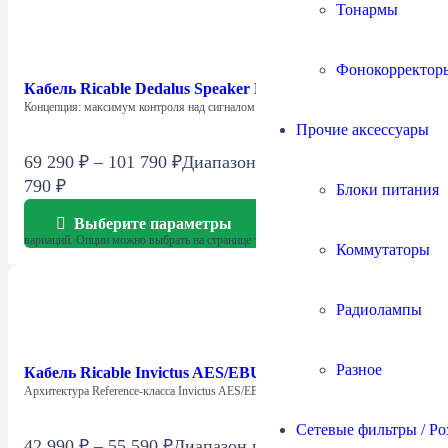
Тонармы
Фонокорректор
Кабель Ricable Dedalus Speaker MkII
Концепция: максимум контроля над сигналом Dedalus…
Прочие аксессуары
69 290
₽
–
101 790
₽
Диапазон цен: 69 290 ₽ – 101
790 ₽
Блоки питания
Выберите параметры
Этот товар имеет несколько
вариаций. Опции можно выбрать на странице товара.
Коммутаторы
Радиолампы
Разное
Кабель Ricable Invictus AES/EBU
Архитектура Reference-класса Invictus AES/EBU разработан с…
Сетевые фильтры / Ро
42 990
₽
–
55 590
₽
Диапазон цен: 42 990 ₽ – 55