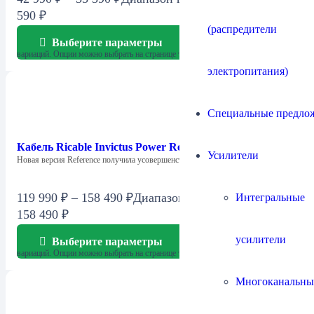
590 ₽
(распредители
Выберите параметры
Этот товар имеет несколько
вариаций. Опции можно выбрать на странице товара.
электропитания)
Специальные предло
Кабель Ricable Invictus Power Reference
Усилители
Новая версия Reference получила усовершенствованную архитектуру…
119 990
₽
–
158 490
₽
Диапазон цен: 119 990 ₽ –
Интегральные
158 490 ₽
усилители
Выберите параметры
Этот товар имеет несколько
вариаций. Опции можно выбрать на странице товара.
Многоканальны