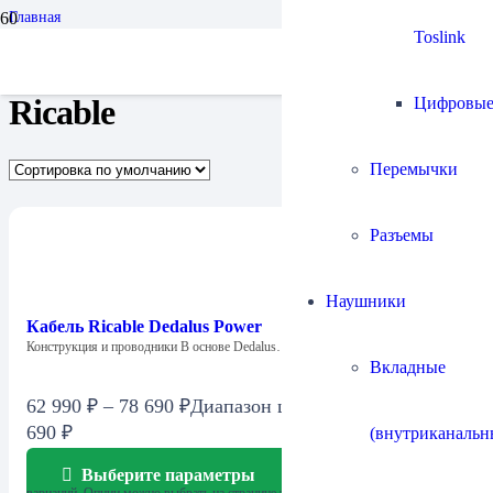
Главная
Бренды
Toslink
Ricable
Ricable
Цифровы
Перемычки
Разъемы
Наушники
Кабель Ricable Dedalus Power
Конструкция и проводники В основе Dedalus…
Вкладные
62 990
₽
–
78 690
₽
Диапазон цен: 62 990 ₽ – 78
690 ₽
(внутриканальн
Выберите параметры
Этот товар имеет несколько
вариаций. Опции можно выбрать на странице товара.