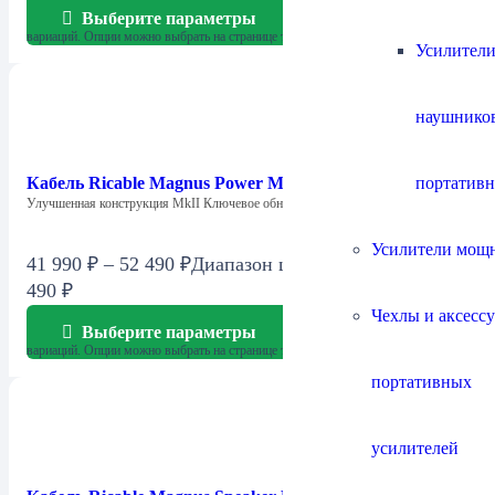
Выберите параметры
Этот товар имеет несколько
вариаций. Опции можно выбрать на странице товара.
Усилители
наушнико
портатив
Кабель Ricable Magnus Power MkII
Улучшенная конструкция MkII Ключевое обновление —…
Усилители мощ
41 990
₽
–
52 490
₽
Диапазон цен: 41 990 ₽ – 52
490 ₽
Чехлы и аксесс
Выберите параметры
Этот товар имеет несколько
вариаций. Опции можно выбрать на странице товара.
портативных
усилителей