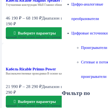
Кабель Ricable Magnus Speaker MkII
Цифро-аналоговые
Улучшенная конструкция MkII Главное обновление версии…
46 190
₽
–
68 190
₽
Диапазон цен: 46 190 ₽ – 68
преобразователи
190 ₽
Цифровые источники
Выберите параметры
Этот товар имеет несколько
вариаций. Опции можно выбрать на странице товара.
Проигрыватели
Сетевые и пото
Кабель Ricable Primus Power
Высококачественные проводники В основе кабеля —…
проигрыватели
21 990
₽
–
28 290
₽
Диапазон цен: 21 990 ₽ – 28
Фильтр по
290 ₽
Выберите параметры
Этот товар имеет несколько
вариаций. Опции можно выбрать на странице товара.