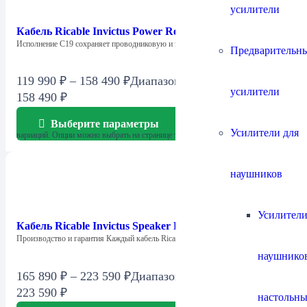
усилители
Кабель Ricable Invictus Power Reference C19–Schuko
Исполнение C19 сохраняет проводниковую и экранирующую…
Предварительн
119 990
₽
–
158 490
₽
Диапазон цен: 119 990 ₽ –
усилители
158 490 ₽
Выберите параметры
Этот товар имеет несколько
Усилители для
вариаций. Опции можно выбрать на странице товара.
наушников
Усилители
Кабель Ricable Invictus Speaker Reference MkII
Производство и гарантия Каждый кабель Ricable…
наушнико
165 890
₽
–
223 590
₽
Диапазон цен: 165 890 ₽ –
223 590 ₽
настольны