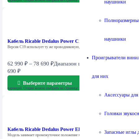
наушники
Полноразмерны
наушники
Кабель Ricable Dedalus Power C19–Schuko
Версия C19 использует ту же проводниковую,…
Проигрыватели винил
62 990
₽
–
78 690
₽
Диапазон цен: 62 990 ₽ – 78
690 ₽
для них
Выберите параметры
Этот товар имеет несколько
вариаций. Опции можно выбрать на странице товара.
Аксессуары для
Головки звукос
Кабель Ricable Dedalus Power Elite C19–Schuko
Запасные иглы 
Модель занимает промежуточное положение между Dedalus…