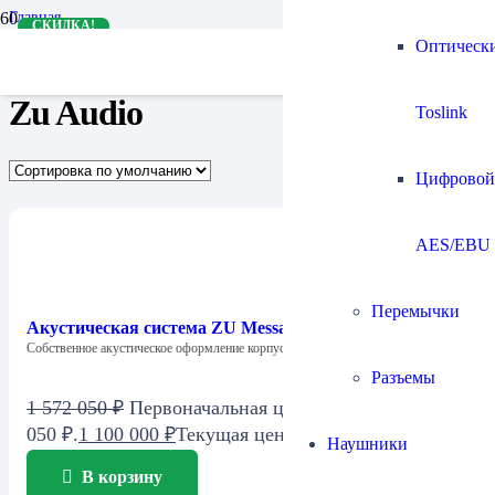
Главная
СКИДКА!
Бренды
Оптическ
Zu Audio
Zu Audio
Toslink
Цифровой
AES/EBU
Перемычки
Акустическая система ZU Message
Собственное акустическое оформление корпуса Zu Griewe…
Разъемы
1 572 050
₽
Первоначальная цена составляла 1 572
050 ₽.
1 100 000
₽
Текущая цена: 1 100 000 ₽.
Наушники
В корзину