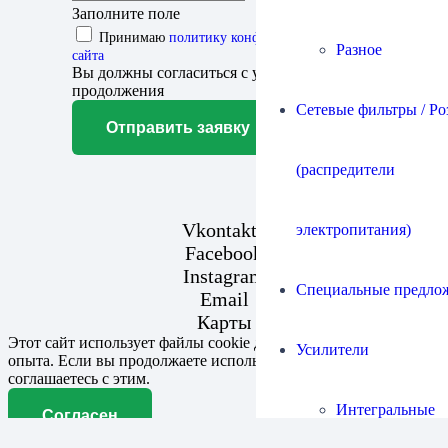
Заполните поле
Принимаю
политику конфиденциальности
Разное
сайта
Вы должны согласиться с условиями для
продолжения
Сетевые фильтры / Ро
Отправить заявку
(распредители
Vkontakte
электропитания)
Facebook
Instagram
Специальные предло
Email
Карты
Этот сайт использует файлы cookie для улучшения вашего
Усилители
опыта. Если вы продолжаете использовать этот сайт, вы
соглашаетесь с этим.
Интегральные
Согласен