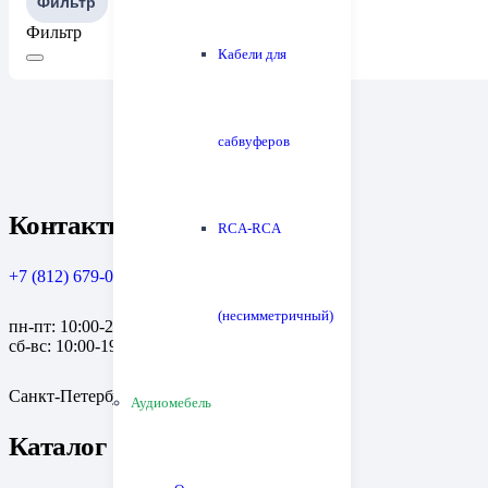
Фильтр
Фильтр
Кабели для
сабвуферов
Контакты
RCA-RCA
+7 (812) 679-08-79
(несимметричный)
пн-пт: 10:00-20:00
сб-вс: 10:00-19:00
Санкт-Петербург, пр. Медиков, 10к1
Аудиомебель
Каталог