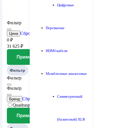
Цифровые
Фильтр
Перемычки
Сброс
Цена
0
₽
31 625
₽
HDMI-кабели
Применить
Фильтр
Межблочные аналоговые
Фильтр
Фильтр
Симметричный
Сброс
Бренд
Quadraspire
Применить
(балансный) XLR