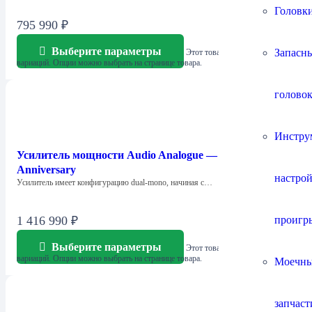
Головки
795 990
₽
Выберите параметры
Запасны
Этот товар имеет несколько
вариаций. Опции можно выбрать на странице товара.
головок
Инстру
Усилитель мощности Audio Analogue — Donizetti
Anniversary
настро
Усилитель имеет конфигурацию dual-mono, начиная с…
проигр
1 416 990
₽
Выберите параметры
Этот товар имеет несколько
вариаций. Опции можно выбрать на странице товара.
Моечны
запчаст