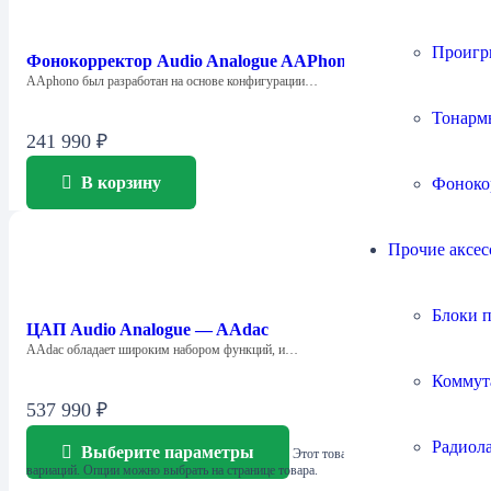
Проигр
Фонокорректор Audio Analogue AAPhono
AAphono был разработан на основе конфигурации…
Тонарм
241 990
₽
В корзину
Фоноко
Прочие аксес
Блоки 
ЦАП Audio Analogue — AAdac
AAdac обладает широким набором функций, и…
Коммут
537 990
₽
Радиол
Выберите параметры
Этот товар имеет несколько
вариаций. Опции можно выбрать на странице товара.