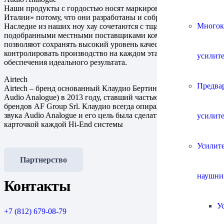
Наши продукты с гордостью носят маркировку «Сделано в
Италии» потому, что они разработаны и собраны в Италии.
Многок
Наследие из наших ноу хау сочетаются с тщательно
подобранными местными поставщиками комплектующих,
позволяют сохранять высокий уровень качества и
контролировать производство на каждом этапе, для
усилит
обеспечения идеального результата.
Airtech
Предва
Airtech – бренд основанный Клаудио Бертини (сооснователем
Audio Analogue) в 2013 году, ставший частью портфолио
брендов AF Group Srl. Клаудио всегда опирался на качество
звука Audio Analogue и его цель была сделать Airtech визитной
усилит
карточкой каждой Hi-End системы
Усилите
Партнерство
наушни
Контакты
У
+7 (812) 679-08-79