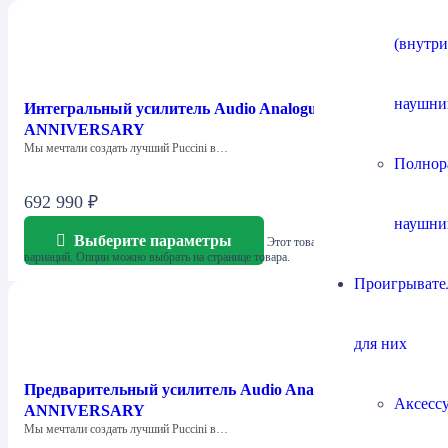
(внутр
наушни
Интегральный усилитель Audio Analogue PUCCINI
ANNIVERSARY
Мы мечтали создать лучший Puccini в…
Полнор
692 990
₽
наушни
Выберите параметры
Этот товар имеет несколько
вариаций. Опции можно выбрать на странице товара.
Проигрывател
для них
Предварительный усилитель Audio Analogue BELLINI
Аксесс
ANNIVERSARY
Мы мечтали создать лучший Puccini в…