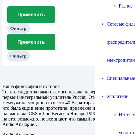
Разное
Применить
Сетевые филь
Фильтр
(распредител
Применить
Фильтр
электропитан
Специальные
Наша философия и история
Те, кто следил за нами с самого начала, наверняка помнят
Усилители
первый интегральный усилитель Puccini. Это была маленькая
жемчужина мощностью всего 40 Вт, которая, несмотря на то,
что была еще в виде прототипа, привлекла интерес публики
на выставке CES в Лас-Вегасе в Январе 1996 года Несмотря
Интегр
на это, возможно, не все знают, что самый первый продукт
Audio Analogue…
усилит
Audio Analogue