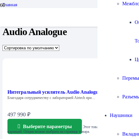
Межбло
Главная
Бренды
Audio Analogue
О
Audio Analogue
To
Ц
Перемы
Интегральный усилитель Audio Analogue AACento
Разъем
Благодаря сотрудничеству с лабораторией Airtech при…
497 990
₽
Наушники
Выберите параметры
Этот товар имеет несколько
вариаций. Опции можно выбрать на странице товара.
Вкладн