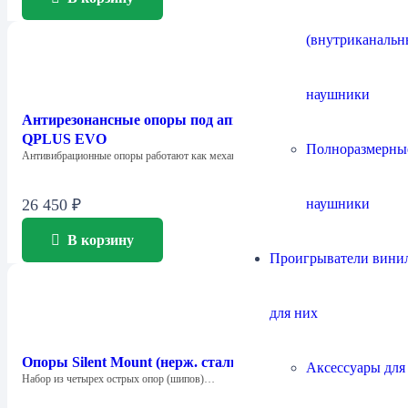
(внутриканальн
наушники
Антирезонансные опоры под аппаратуру Quadraspire
QPLUS EVO
Полноразмерны
Антивибрационные опоры работают как механические фильтры,…
наушники
26 450
₽
В корзину
Проигрыватели винил
для них
Опоры Silent Mount (нерж. сталь)
Аксессуары для
Набор из четырех острых опор (шипов)…