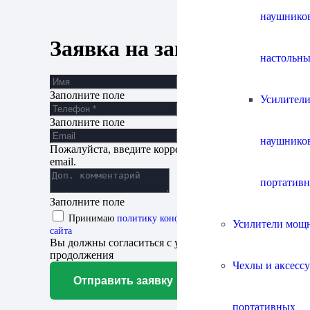
наушнико
Заявка на запись
настольны
Заполните поле
Усилители
Заполните поле
наушнико
Пожалуйста, введите корректный адрес
email.
портатив
Заполните поле
Принимаю
политику конфиденциальности
Усилители мощ
сайта
Вы должны согласиться с условиями для
продолжения
Чехлы и аксесс
Отправить заявку
портативных