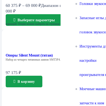
Головки звукос
60 375
₽
–
69 000
₽
Диапазон цен: 60 375 ₽ – 69
000 ₽
Запасные иглы 
Выберите параметры
Этот товар имеет несколько
вариаций. Опции можно выбрать на странице товара.
головок звукос
Инструменты д
Опоры Silent Mount (титан)
Набор из четырех титановых шипов SMT5P4…
настройки
97 175
₽
проигрывателя 
В корзину
Моечные маши
запчасти к ним