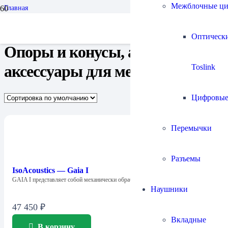
Межблочные ц
Главная
Аудиомебель
Опоры и конусы, а также аксессуары для мебели
Оптическ
Опоры и конусы, а также
аксессуары для мебели
Toslink
Цифровы
Перемычки
Разъемы
IsoAcoustics — Gaia I
GAIA I представляет собой механически обработанную…
Наушники
47 450
₽
Вкладные
В корзину