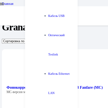
Главная
Бренды
Graham Slee
Кабель USB
Graham Slee
Оптический
Toslink
Кабель Ethernet
Фонокорректор Graham Slee Gram Amp 3 Fanfare (MC)
МС-версия модели Graham Slee Gram Amp…
LAN