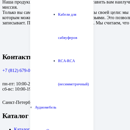
Наша продукция создана для того, чтобы доставить вам наилуч
миссия.
Только вы сами можете судить, достигли ли мы своей цели: мы
Кабели для
которым можно будет похвастаться перед друзьями. Это позволи
записывает. При этом мы не следуем трендам. Мы считаем, что
сабвуферов
Контакты
RCA-RCA
+7 (812) 679-08-79
пн-пт: 10:00-20:00
(несимметричный)
сб-вс: 10:00-19:00
Санкт-Петербург, пр. Медиков, 10к1
Аудиомебель
Каталог
Каталог