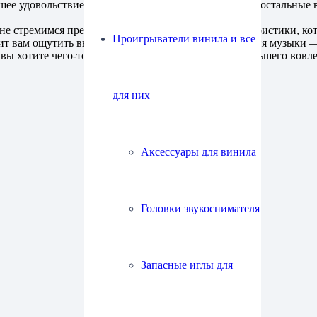
шее удовольствие от прослушивания. Лучше, чем все остальные 
 не стремимся предоставить вам технические характеристики, ко
Проигрыватели винила и все
т вам ощутить высочайшее качество воспроизведения музыки — му
 вы хотите чего-то другого — чего-то лучшего — большего вовл
для них
Аксессуары для винила
Головки звукоснимателя
Запасные иглы для