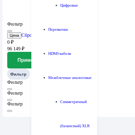
Цифровые
Фильтр
Перемычки
Сброс
Цена
0
₽
96 149
₽
HDMI-кабели
Применить
Фильтр
Межблочные аналоговые
Фильтр
Фильтр
Симметричный
Фильтр
(балансный) XLR