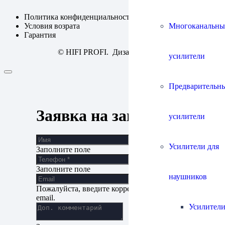
Политика конфиденциальности
Многоканальны
Условия возрата
Гарантия
© HIFI PROFI. Дизайн:
fineweb
усилители
Предварительн
Заявка на запись
усилители
Усилители для
Заполните поле
Заполните поле
наушников
Пожалуйста, введите корректный адрес
email.
Усилители