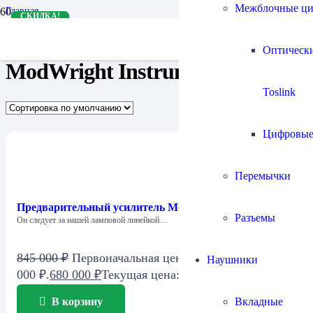
Межблочные ц
Главная
СКИДКА!
СКИДКА!
Бренды
ModWright Instruments
Оптическ
ModWright Instruments
Toslink
Цифровы
Перемычки
Предварительный усилитель ModWright LS 36.5 DM
Разъемы
Он следует за нашей ламповой линейкой…
845 000
₽
Первоначальная цена составляла 845
Наушники
000 ₽.
680 000
₽
Текущая цена: 680 000 ₽.
Вкладные
В корзину