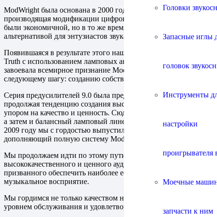
Головки звукос
ModWright была основана в 2000 году как компания,
производящая модификации цифровых продуктов. Моды
были экономичной, но в то же время высококачественной
альтернативой для энтузиастов звука.
Запасные иглы 
Появившаяся в результате этого наша серия модификаций
Truth с использованием ламповых аналоговых каскадов
головок звукос
завоевала всемирное признание ModWright и подвела нас к
следующему шагу: созданию собственного оборудования.
Инструменты д
Серия предусилителей 9.0 была представлена ​​в 2003 году,
продолжая тенденцию создания высококачественного звука с
упором на качество и ценность. Сюда входил фонокорректор,
а затем и балансный ламповый линейный каскад LS 36.5. В
настройки
2009 году мы с гордостью выпустили KWA 150,
дополняющий полную систему ModWright Electronics.
проигрывателя 
Мы продолжаем идти по этому пути создания
высококачественного и ценного аудиооборудования,
призванного обеспечить наиболее естественное и приятное
музыкальное восприятие.
Моечные маши
Мы гордимся не только качеством нашей работы, но и
уровнем обслуживания и удовлетворенностью клиентов.
запчасти к ним