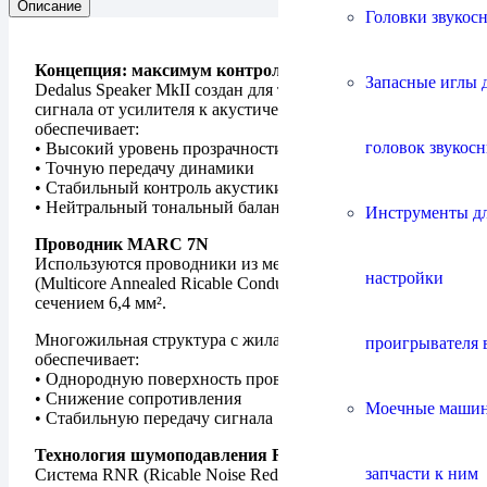
Описание
Головки звукос
Концепция: максимум контроля над сигналом
Запасные иглы 
Dedalus Speaker MkII создан для точной передачи
сигнала от усилителя к акустическим системам. Кабель
обеспечивает:
головок звукос
• Высокий уровень прозрачности
• Точную передачу динамики
• Стабильный контроль акустики
• Нейтральный тональный баланс
Инструменты д
Проводник MARC 7N
Используются проводники из меди 7N MARC
настройки
(Multicore Annealed Ricable Conductor) суммарным
сечением 6,4 мм².
Многожильная структура с жилами по 0,1 мм
проигрывателя 
обеспечивает:
• Однородную поверхность проводника
• Снижение сопротивления
Моечные маши
• Стабильную передачу сигнала
Технология шумоподавления RNR
запчасти к ним
Система RNR (Ricable Noise Reduction) использует