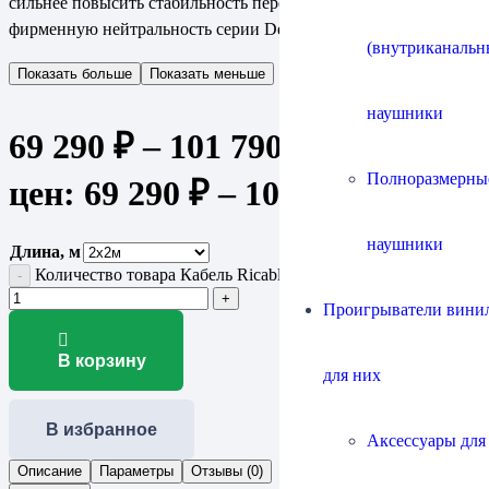
сильнее повысить стабильность передачи сигнала и сохранить
фирменную нейтральность серии Dedalus.
(внутриканальн
Показать больше
Показать меньше
наушники
69 290
₽
–
101 790
₽
Диапазон
Полноразмерны
цен: 69 290 ₽ – 101 790 ₽
наушники
Длина, м
Количество товара Кабель Ricable Dedalus Speaker MkII
Проигрыватели винил
В корзину
для них
В избранное
Аксессуары для
Описание
Параметры
Отзывы (0)