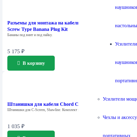
наушнико
Разъемы для монтажа на кабель Chord Company 4mm
настольны
Screw Type Banana Plug Kit
Бананы под винт и под пайку.
Усилители
5 175
₽
наушнико
В корзину
портатив
Усилители мощ
Штанишки для кабеля Chord Company Little Trousers
Штанишки для C-Screen, Shawline. Комплект из…
Чехлы и аксесс
1 035
₽
портативных