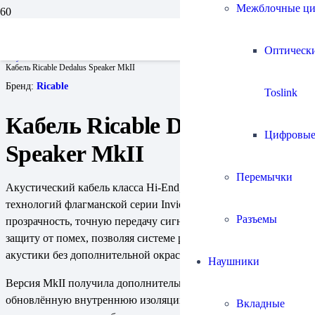
Межблочные ц
Главная
Кабели
Оптическ
Акустические готовые комплекты
Кабель Ricable Dedalus Speaker MkII
Бренд:
Ricable
Toslink
Кабель Ricable Dedalus
Цифровы
Speaker MkII
Перемычки
Акустический кабель класса Hi-End, разработанный на основе
технологий флагманской серии Invictus. Он сочетает высокую
Разъемы
прозрачность, точную передачу сигнала и эффективную
защиту от помех, позволяя системе раскрывать потенциал
акустики без дополнительной окраски.
Наушники
Версия MkII получила дополнительное экранирование и
обновлённую внутреннюю изоляцию, что позволило ещё
Вкладные