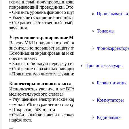
германиевый полупроводниковый слой, полностью
покрывающий проводники. Это позволяет:
• Снизить уровень фонового шума
Проигрыватели
• Уменьшить влияние внешних помех
• Сохранить естественный тембр и детальность
звучания
Тонармы
Улучшенное экранирование MkII
Версия MKII получила второй экран, который
значительно повышает защиту от EMI/RFI-помех.
Фонокорректор
Комбинация экранирования и системы RNR
обеспечивает:
• Более стабильную передачу сигнала
Прочие аксессуары
• Снижение паразитных наводок
• Повышенную чистоту звучания
Блоки питания
Коннекторы высокого класса
Используются увеличенные BFA-коннекторы из
медно-теллурового сплава:
• Улучшенные электрические характеристики (более
Коммутаторы
чем на 25% по сравнению с латунными аналогами)
• Покрытие 24К золота
• Стабильный контакт и высокая механическая
Радиолампы
надёжность