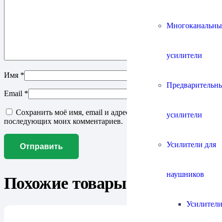
Многоканальны
усилители
Имя
*
Предварительн
Email
*
Сохранить моё имя, email и адрес сайта в этом браузере для
усилители
последующих моих комментариев.
Усилители для
наушников
Похожие товары
Усилители