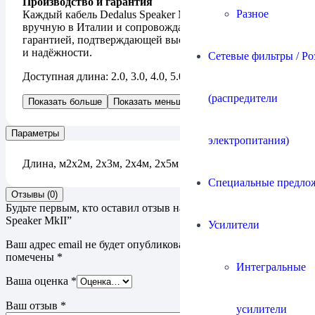
Производство и гарантия
Разное
Каждый кабель Dedalus Speaker MKII изготавливается
вручную в Италии и сопровождается пожизненной
гарантией, подтверждающей высокий уровень качества
и надёжности.
Сетевые фильтры / Ро
Доступная длина: 2.0, 3.0, 4.0, 5.0 метров.
(распредители
Показать больше
Показать меньше
Параметры
электропитания)
Длина, м
2х2м, 2х3м, 2х4м, 2х5м
Специальные предло
Отзывы (0)
Будьте первым, кто оставил отзыв на “Кабель Ricable Dedalus
Speaker MkII”
Усилители
Ваш адрес email не будет опубликован.
Обязательные поля
помечены
*
Интегральные
Ваша оценка
*
Ваш отзыв
*
усилители