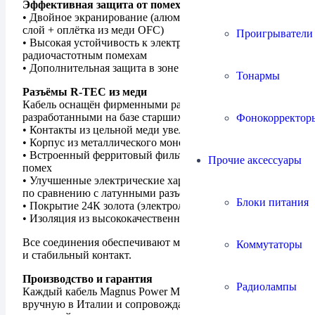
Эффективная защита от помех
• Двойное экранирование (алюминиево-майларовый
слой + оплётка из меди OFC)
Проигрыватели
• Высокая устойчивость к электромагнитным и
радиочастотным помехам
• Дополнительная защита в зоне контактов
Тонармы
Разъёмы R-TEC из меди
Кабель оснащён фирменными разъёмами R-TEC,
разработанными на базе старших серий:
Фонокорректор
• Контакты из цельной меди увеличенного сечения
• Корпус из металлического моноблока
• Встроенный ферритовый фильтр для подавления
Прочие аксессуары
помех
• Улучшенные электрические характеристики (до +30%
по сравнению с латунными разъёмами)
Блоки питания
• Покрытие 24К золота (электролитическое нанесение)
• Изоляция из высококачественного полимера
Все соединения обеспечивают максимально надёжный
Коммутаторы
и стабильный контакт.
Производство и гарантия
Радиолампы
Каждый кабель Magnus Power MkII изготавливается
вручную в Италии и сопровождается пожизненной