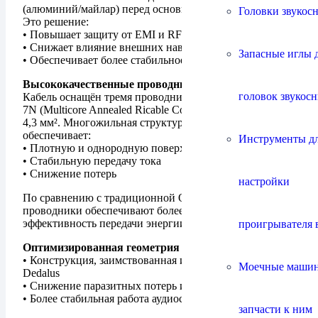
(алюминий/майлар) перед основной медной оплёткой.
Головки звукос
Это решение:
• Повышает защиту от EMI и RFI помех
• Снижает влияние внешних наводок
Запасные иглы 
• Обеспечивает более стабильное питание компонентов
Высококачественные проводники
головок звукос
Кабель оснащён тремя проводниками из меди MARC
7N (Multicore Annealed Ricable Conductor) сечением 3 ×
4,3 мм². Многожильная структура (жилы по 0,1 мм)
обеспечивает:
Инструменты д
• Плотную и однородную поверхность
• Стабильную передачу тока
• Снижение потерь
настройки
По сравнению с традиционной OFC-медью, такие
проводники обеспечивают более высокую
эффективность передачи энергии.
проигрывателя 
Оптимизированная геометрия
• Конструкция, заимствованная из старшей серии
Моечные маши
Dedalus
• Снижение паразитных потерь и наводок
• Более стабильная работа аудиосистемы
запчасти к ним