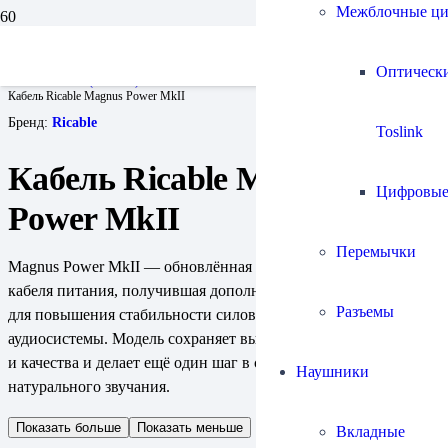
Межблочные ц
Главная
Кабели
Оптическ
Кабели сетевые (силовые)
Кабель Ricable Magnus Power MkII
Бренд:
Ricable
Toslink
Кабель Ricable Magnus
Цифровы
Power MkII
Перемычки
Magnus Power MkII — обновлённая версия популярного
кабеля питания, получившая дополнительное экранирование
Разъемы
для повышения стабильности силового питания
аудиосистемы. Модель сохраняет высокое соотношение цены
и качества и делает ещё один шаг в сторону более чистого и
Наушники
натурального звучания.
Показать больше
Показать меньше
Вкладные