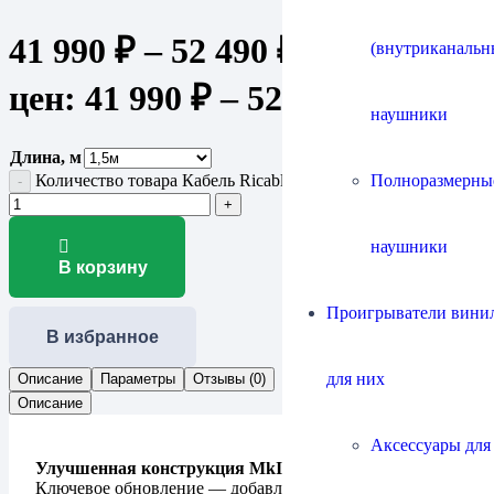
41 990
₽
–
52 490
₽
Диапазон
(внутриканальн
цен: 41 990 ₽ – 52 490 ₽
наушники
Длина, м
Полноразмерны
Количество товара Кабель Ricable Magnus Power MkII
наушники
В корзину
Проигрыватели винил
В избранное
для них
Описание
Параметры
Отзывы (0)
Описание
Аксессуары для
Улучшенная конструкция MkII
Ключевое обновление — добавление второго экрана