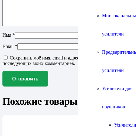
Многоканальны
усилители
Имя
*
Email
*
Предварительн
Сохранить моё имя, email и адрес сайта в этом браузере для
последующих моих комментариев.
усилители
Усилители для
Похожие товары
наушников
Усилители