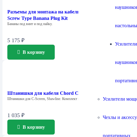
наушнико
Разъемы для монтажа на кабель Chord Company 4mm
Screw Type Banana Plug Kit
Бананы под винт и под пайку.
настольны
5 175
₽
Усилители
В корзину
наушнико
портатив
Штанишки для кабеля Chord Company Little Trousers
Усилители мощ
Штанишки для C-Screen, Shawline. Комплект из…
1 035
₽
Чехлы и аксесс
В корзину
портативных