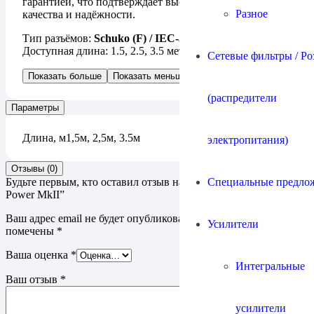
гарантией, что подтверждает высокий уровень
Разное
качества и надёжности.
Тип разъёмов:
Schuko (F) / IEC-320 C13
Доступная длина: 1.5, 2.5, 3.5 метра.
Сетевые фильтры / Ро
Показать больше
Показать меньше
(распредители
Параметры
Длина, м
1,5м, 2,5м, 3.5м
электропитания)
Отзывы (0)
Специальные предло
Будьте первым, кто оставил отзыв на “Кабель Ricable Magnus
Power MkII”
Ваш адрес email не будет опубликован.
Обязательные поля
Усилители
помечены
*
Ваша оценка
*
Интегральные
Ваш отзыв
*
усилители