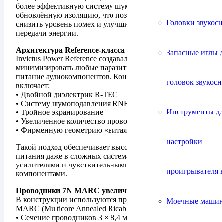
более эффективную систему шумоподавления и
обновлённую изоляцию, что позволило ещё сильнее
Головки звукос
снизить уровень помех и улучшить стабильность
передачи энергии.
Архитектура Reference-класса
Запасные иглы 
Invictus Power Reference создавался с целью
минимизировать любые паразитные воздействия на
питание аудиокомпонентов. Конструкция кабеля
головок звукос
включает:
• Двойной диэлектрик R-TEC
• Систему шумоподавления RNR
Инструменты д
• Тройное экранирование
• Увеличенное количество проводников
• Фирменную геометрию «витая тройка»
настройки
Такой подход обеспечивает высокую стабильность
питания даже в сложных системах с мощными
усилителями и чувствительными цифровыми
проигрывателя 
компонентами.
Проводники 7N MARC увеличенной плотности
В конструкции используются проводники из меди 7N
Моечные маши
MARC (Multicore Annealed Ricable Conductor):
• Сечение проводников 3 × 8,4 мм²