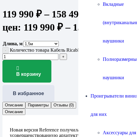
Вкладные
119 990
₽
–
158 490
₽
Диапазон
(внутриканальн
цен: 119 990 ₽ – 158 490 ₽
наушники
Длина, м
Количество товара Кабель Ricable Invictus Power Reference
Полноразмерны
В корзину
наушники
В избранное
Проигрыватели винил
Описание
Параметры
Отзывы (0)
Описание
для них
Новая версия Reference получила
Аксессуары для
усовершенствованную архитектуру проводников,