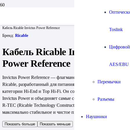
Оптическ
Главная
Кабели
Кабели сетевые (силовые)
Кабель Ricable Invictus Power Reference
Toslink
Бренд:
Ricable
Цифровой
Кабель Ricable Invictus
Power Reference
AES/EBU
Invictus Power Reference — флагманский силовой кабель
Перемычки
Ricable, разработанный для питания аудиокомпонентов
категории Hi-End и Top Hi-Fi. Он создан как развитие серии
Invictus Power и объединяет самые современные технологии
Разъемы
R-TEC (Ricable Technology Construction), обеспечивая
максимально стабильное и чистое питание аудиосистемы.
Наушники
Показать больше
Показать меньше