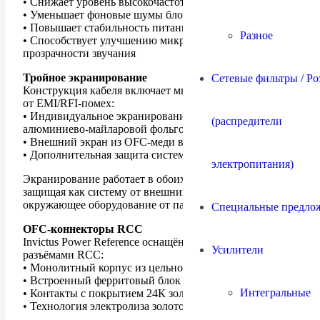
• Снижает уровень высокочастотных помех
• Уменьшает фоновые шумы блока питания
• Повышает стабильность питания компонентов
Разное
• Способствует улучшению микродинамики и
прозрачности звучания
Тройное экранирование
Сетевые фильтры / Ро
Конструкция кабеля включает многоуровневую защиту
от EMI/RFI-помех:
• Индивидуальное экранирование каждого проводника
(распредители
алюминиево-майларовой фольгой
• Внешний экран из OFC-меди высокой плотности
• Дополнительная защита системы RNR
электропитания)
Экранирование работает в обоих направлениях,
защищая как систему от внешних помех, так и
окружающее оборудование от паразитных излучений.
Специальные предло
OFC-коннекторы RCC
Invictus Power Reference оснащён фирменными
Усилители
разъёмами RCC:
• Монолитный корпус из цельной меди OFC
• Встроенный ферритовый блок подавления помех
Интегральные
• Контакты с покрытием 24К золота
• Технология электролиза золото/медь