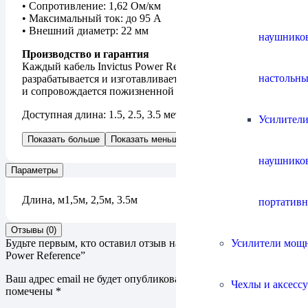
• Сопротивление: 1,62 Ом/км
• Максимальный ток: до 95 А
• Внешний диаметр: 22 мм
наушнико
Производство и гарантия
Каждый кабель Invictus Power Reference
настольны
разрабатывается и изготавливается вручную в Италии
и сопровождается пожизненной гарантией.
Доступная длина: 1.5, 2.5, 3.5 метра.
Усилители
Показать больше
Показать меньше
наушнико
Параметры
Длина, м
1,5м, 2,5м, 3.5м
портатив
Отзывы (0)
Усилители мощ
Будьте первым, кто оставил отзыв на “Кабель Ricable Invictus
Power Reference”
Ваш адрес email не будет опубликован.
Обязательные поля
Чехлы и аксесс
помечены
*