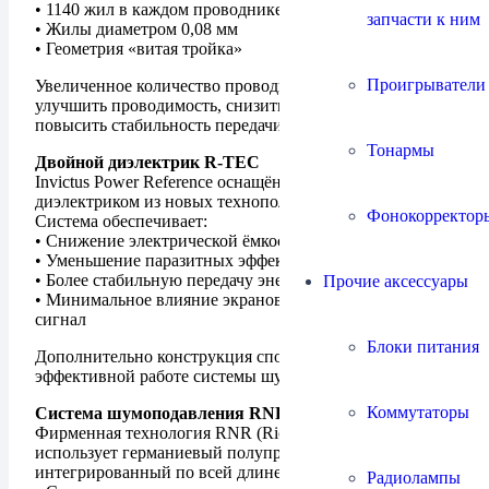
• 1140 жил в каждом проводнике
запчасти к ним
• Жилы диаметром 0,08 мм
• Геометрия «витая тройка»
Проигрыватели
Увеличенное количество проводников позволяет
улучшить проводимость, снизить сопротивление и
повысить стабильность передачи энергии.
Тонармы
Двойной диэлектрик R-TEC
Invictus Power Reference оснащён двойным
диэлектриком из новых технополимеров R-TEC.
Фонокорректор
Система обеспечивает:
• Снижение электрической ёмкости
• Уменьшение паразитных эффектов
• Более стабильную передачу энергии
Прочие аксессуары
• Минимальное влияние экранов на электрический
сигнал
Блоки питания
Дополнительно конструкция способствует более
эффективной работе системы шумоподавления RNR.
Коммутаторы
Система шумоподавления RNR
Фирменная технология RNR (Ricable Noise Reduction)
использует германиевый полупроводник,
интегрированный по всей длине кабеля.
Радиолампы