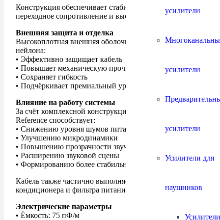
Конструкция обеспечивает стабильный контакт, низкое
усилители
переходное сопротивление и высокую долговечность.
Внешняя защита и отделка
Многоканальны
Высокоплотная внешняя оболочка из полиэтилена и
нейлона:
• Эффективно защищает кабель
• Повышает механическую прочность
усилители
• Сохраняет гибкость
• Подчёркивает премиальный уровень исполнения
Предварительн
Влияние на работу системы
За счёт комплексной конструкции Invictus Power
Reference способствует:
усилители
• Снижению уровня шумов питания
• Улучшению микродинамики
• Повышению прозрачности звучания
• Расширению звуковой сцены
Усилители для
• Формированию более стабильного «чёрного» фона
Кабель также частично выполняет функции сетевого
наушников
кондиционера и фильтра питания.
Электрические параметры
• Ёмкость: 75 пФ/м
Усилители