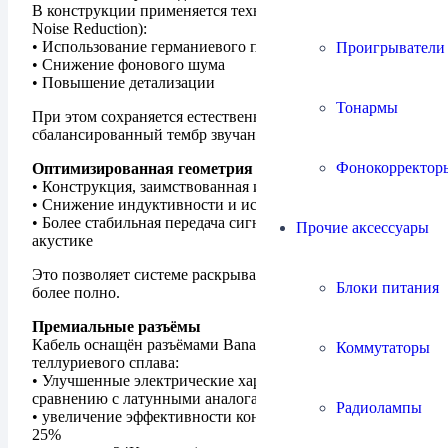
В конструкции применяется технология RNR (Ricable
Noise Reduction):
• Использование германиевого полупроводника
Проигрыватели
• Снижение фонового шума
• Повышение детализации
Тонармы
При этом сохраняется естественный и
сбалансированный тембр звучания.
Фонокорректор
Оптимизированная геометрия
• Конструкция, заимствованная из старших серий
• Снижение индуктивности и искажений
• Более стабильная передача сигнала от усилителя к
Прочие аксессуары
акустике
Это позволяет системе раскрывать свой потенциал
Блоки питания
более полно.
Премиальные разъёмы
Кабель оснащён разъёмами Banana BFA из медно-
Коммутаторы
теллуриевого сплава:
• Улучшенные электрические характеристики по
сравнению с латунными аналогами
Радиолампы
• увеличение эффективности контакта более чем на
25%