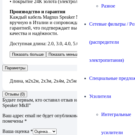
• покрытие 24К золота (электролитическое нанесение)
Разное
Производство и гарантия
Каждый кабель Magnus Speaker MkII изготавливается
вручную в Италии и сопровождается пожизненной
Сетевые фильтры / Ро
гарантией, что подтверждает высокий уровень
качества и надёжности.
(распредители
Доступная длина: 2.0, 3.0, 4.0, 5.0 метров.
Показать больше
Показать меньше
электропитания)
Параметры
Специальные предло
Длина, м
2х2м, 2х3м, 2х4м, 2х5м
Отзывы (0)
Усилители
Будьте первым, кто оставил отзыв на “Кабель Ricable Magnus
Speaker MkII”
Интегральные
Ваш адрес email не будет опубликован.
Обязательные поля
помечены
*
Ваша оценка
*
усилители