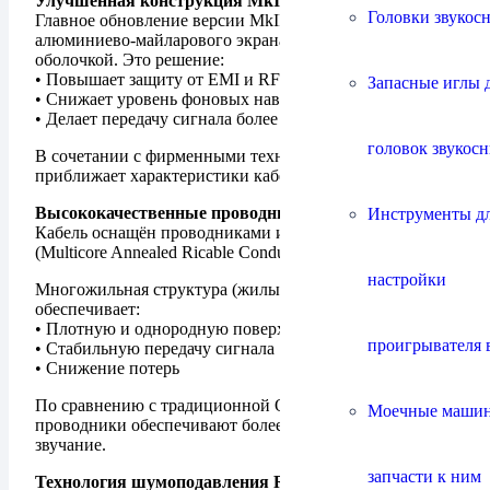
Улучшенная конструкция MkII
Головки звукос
Главное обновление версии MkII — добавление
алюминиево-майларового экрана под внешней
оболочкой. Это решение:
• Повышает защиту от EMI и RFI помех
Запасные иглы 
• Снижает уровень фоновых наводок
• Делает передачу сигнала более стабильной
головок звукос
В сочетании с фирменными технологиями Ricable это
приближает характеристики кабеля к старшим сериям.
Высококачественные проводники
Инструменты д
Кабель оснащён проводниками из меди MARC 7N
(Multicore Annealed Ricable Conductor) сечением 4,3 мм².
настройки
Многожильная структура (жилы по 0,1 мм²)
обеспечивает:
• Плотную и однородную поверхность
проигрывателя 
• Стабильную передачу сигнала
• Снижение потерь
По сравнению с традиционной OFC-медью, такие
Моечные маши
проводники обеспечивают более точное и прозрачное
звучание.
запчасти к ним
Технология шумоподавления RNR