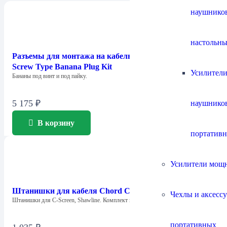
наушнико
настольны
Разъемы для монтажа на кабель Chord Company 4mm
Screw Type Banana Plug Kit
Усилители
Бананы под винт и под пайку.
5 175
₽
наушнико
В корзину
портатив
Усилители мощ
Штанишки для кабеля Chord Company Little Trousers
Чехлы и аксесс
Штанишки для C-Screen, Shawline. Комплект из…
портативных