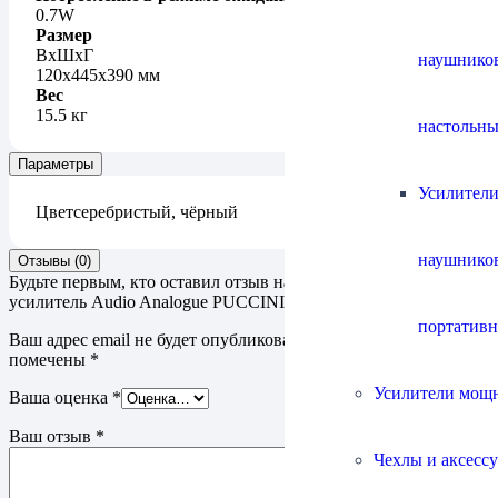
0.7W
Размер
ВxШxГ
наушнико
120x445x390 мм
Вес
15.5 кг
настольны
Параметры
Усилители
Цвет
серебристый, чёрный
наушнико
Отзывы (0)
Будьте первым, кто оставил отзыв на “Интегральный
усилитель Audio Analogue PUCCINI ANNIVERSARY”
портатив
Ваш адрес email не будет опубликован.
Обязательные поля
помечены
*
Усилители мощ
Ваша оценка
*
Ваш отзыв
*
Чехлы и аксесс