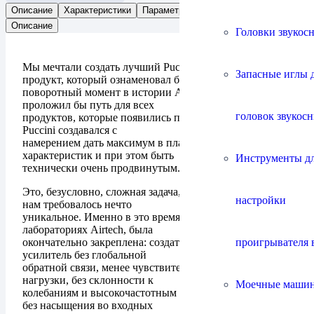
Описание
Характеристики
Параметры
Отзывы (0)
Описание
Головки звукос
Мы мечтали создать лучший Puccini в истории,
Запасные иглы 
продукт, который ознаменовал бы
поворотный момент в истории Audio Analogue и
проложил бы путь для всех
головок звукос
продуктов, которые появились после него. Усилитель
Puccini создавался с
намерением дать максимум в плане звуковых
характеристик и при этом быть
Инструменты д
технически очень продвинутым.
Это, безусловно, сложная задача, и, чтобы ее решить,
настройки
нам требовалось нечто
уникальное. Именно в это время идея, родившаяся в
лабораториях Airtech, была
проигрывателя 
окончательно закреплена: создать интегральный
усилитель без глобальной
обратной связи, менее чувствительный к типу
нагрузки, без склонности к
Моечные маши
колебаниям и высокочастотным резонансным пикам,
без насыщения во входных