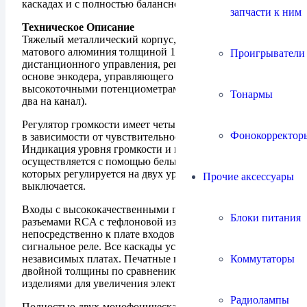
каскадах и с полностью балансной схемой.
запчасти к ним
Техническое Описание
Тяжелый металлический корпус, передняя панель из
матового алюминия толщиной 14 мм, пульт
Проигрыватели
дистанционного управления, регулятор громкости на
основе энкодера, управляющего четырьмя цифровыми
высокоточными потенциометрами Analog Devices (по
Тонармы
два на канал).
Регулятор громкости имеет четыре выбираемые кривые
Фонокорректор
в зависимости от чувствительности колонок.
Индикация уровня громкости и выбранного входа
осуществляется с помощью белых светодиодов, яркость
которых регулируется на двух уровнях или
Прочие аксессуары
выключается.
Входы с высококачественными позолоченными
Блоки питания
разъемами RCA с тефлоновой изоляцией, припаяны
непосредственно к плате входов и активируются через
сигнальное реле. Все каскады усилителя выполнены на
Коммутаторы
независимых платах. Печатные платы имеют дорожки
двойной толщины по сравнению со стандартными
изделиями для увеличения электропроводности.
Радиолампы
Полностью двух-монофоническая схема.