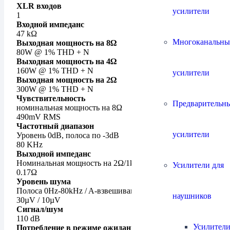
XLR входов
усилители
1
Входной импеданс
47 kΩ
Многоканальны
Выходная мощность на 8Ω
80W @ 1% THD + N
Выходная мощность на 4Ω
160W @ 1% THD + N
усилители
Выходная мощность на 2Ω
300W @ 1% THD + N
Чувствительность
Предварительн
номинальная мощность на 8Ω
490mV RMS
Частотный диапазон
усилители
Уровень 0dB, полоса по -3dB
80 KHz
Выходной импеданс
Номинальная мощность на 2Ω/1kHz
Усилители для
0.17Ω
Уровень шума
Полоса 0Hz-80kHz / A-взвешивание
наушников
30µV / 10µV
Сигнал/шум
110 dB
Усилители
Потребление в режиме ожидания