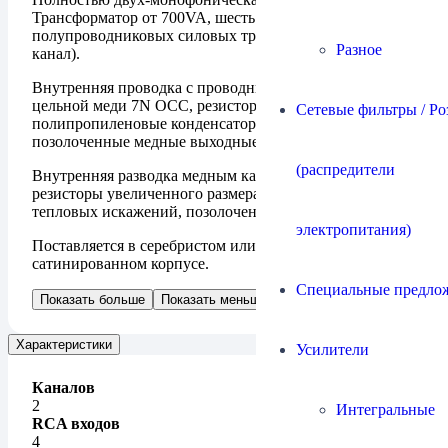
Трансформатор от 700VA, шесть пар
полупроводниковых силовых транзисторов (по три на
Разное
канал).
Внутренняя проводка с проводниками из чистой
цельной меди 7N OCC, резисторы военного стандарта,
Сетевые фильтры / Ро
полипропиленовые конденсаторы audiograde,
позолоченные медные выходные разъемы.
(распредители
Внутренняя разводка медным кабелем 7N OCC Airtech,
резисторы увеличенного размера для снижени
тепловых искажений, позолоченные терминалы
электропитания)
Поставляется в серебристом или черном
сатинированном корпусе.
Специальные предло
Показать больше
Показать меньше
Характеристики
Усилители
Каналов
2
Интегральные
RCA входов
4