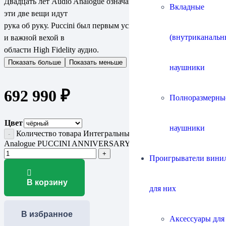
Двадцать лет Audio Analogue означают двадцать лет Puccini —
Вкладные
эти две вещи идут
рука об руку. Puccini был первым усилителем Audio Analogue
(внутриканальн
и важной вехой в
области High Fidelity аудио.
Показать больше
Показать меньше
наушники
692 990
₽
Полноразмерны
Цвет
наушники
Количество товара Интегральный усилитель Audio
Analogue PUCCINI ANNIVERSARY
Проигрыватели винил
В корзину
для них
В избранное
Аксессуары для