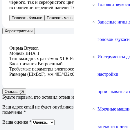
чёрного, так и серебристого цветов, а также в
Головки звукос
исполнении передней панели 17 или 19 дюймов.
Показать больше
Показать меньше
Запасные иглы 
Характеристики
головок звукос
Фирма Bryston
Модель BHA-1
Инструменты д
Тип выходных разъёмов XLR Female («мама»)
Блок питания Встроенный
Требуемые параметры электросети 190-250 В, 50/60 Гц
настройки
Размеры (ШхВхГ), мм 483/432х69х282
проигрывателя 
Отзывы (0)
Будьте первым, кто оставил отзыв на “Bryston BHA-1”
Ваш адрес email не будет опубликован.
Обязательные поля
Моечные маши
помечены
*
Ваша оценка
*
запчасти к ним