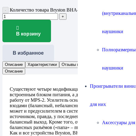
Количество товара Bryston BHA-1
(внутриканальн
наушники
В корзину
Полноразмерны
В избранное
Описание
Характеристики
Отзывы (0)
Документы
наушники
Описание
Проигрыватели винил
Существуют четыре модификации устройства: две со
встроенным блоком питания, а две рассчитаны на
работу от MPS-2. Усилитель оснащён тремя линейными
для них
входами (балансный, небалансный и minijack). BHA-1
может и предусилителем в системе с одним
источником, правда, у последнего должен быть
балансный выход. Кроме того, отличие идёт и по типу
Аксессуары для
балансных разъёмов («папа» – male или «мама»-female).
Как и все устройства Bryston, BHA-1 может быть как