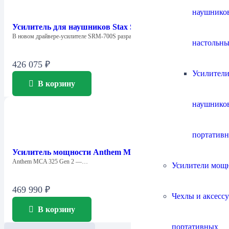
наушнико
Усилитель для наушников Stax SRM-700S
В новом драйвере-усилителе SRM-700S разработчики фирмы…
настольны
426 075
₽
Усилители
В корзину
наушнико
портатив
Усилитель мощности Anthem MCA 325 GEN2
Anthem MCA 325 Gen 2 —…
Усилители мощ
469 990
₽
Чехлы и аксесс
В корзину
портативных