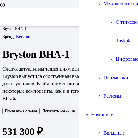
Межблочные ц
Главная
Усилители
Усилители для наушников
Оптическ
Усилители для наушников настольные
Bryston BHA-1
Бренд:
Bryston
Toslink
Bryston BHA-1
Цифровы
Следуя актуальным тенденциям рынка, канадская компания
Bryston выпустила собственный высококлассный усилитель
Перемычки
для наушников. В нём применяются такие же решения и
некоторые компоненты, как и в топ-модели предусилителя
Разъемы
BP-26.
Показать больше
Показать меньше
Наушники
531 300
₽
Вкладные