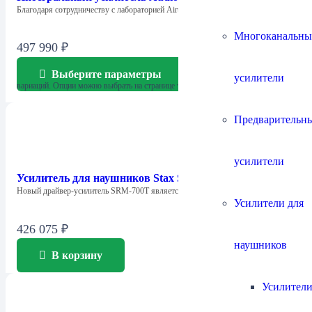
Благодаря сотрудничеству с лабораторией Airtech при…
Многоканальны
497 990
₽
Выберите параметры
Этот товар имеет несколько
усилители
вариаций. Опции можно выбрать на странице товара.
Предварительн
усилители
Усилитель для наушников Stax SRM-700T
Новый драйвер-усилитель SRM-700T является дальнейшим развитием…
Усилители для
426 075
₽
наушников
В корзину
Усилители