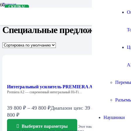
Главная
СКИДКА!
СКИДКА!
СКИДКА!
СКИДКА!
СКИДКА!
СКИДКА!
СКИДКА!
СКИДКА!
СКИДКА!
СКИДКА!
СКИДКА!
СКИДКА!
Специальные предложения
О
Страница 3
Специальные предложения
To
Ц
A
Перемы
Интегральный усилитель PREMIERA A2
Premiera A2 — современный интегральный Hi-Fi…
Разъем
39 800
₽
–
49 800
₽
Диапазон цен: 39 800 ₽ – 49
800 ₽
Наушники
Выберите параметры
Этот товар имеет несколько
вариаций. Опции можно выбрать на странице товара.