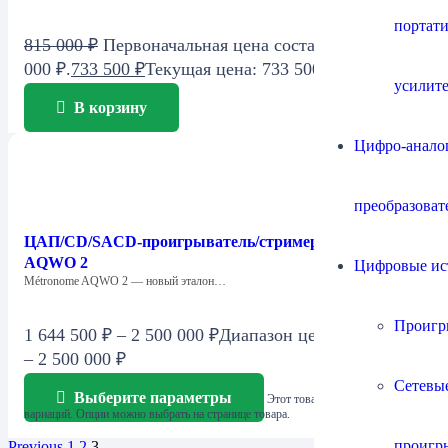
портат
815 000
₽
Первоначальная цена составляла 815
000 ₽.
733 500
₽
Текущая цена: 733 500 ₽.
усилит
В корзину
Цифро-анало
преобразоват
ЦАП/CD/SACD-проигрыватель/стример Métronome
AQWO 2
Цифровые ис
Métronome AQWO 2 — новый эталон…
Проигр
1 644 500
₽
–
2 500 000
₽
Диапазон цен: 1 644 500 ₽
– 2 500 000 ₽
Сетевы
Выберите параметры
Этот товар имеет несколько
вариаций. Опции можно выбрать на странице товара.
проигр
Previous
1
2
3