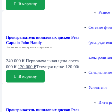
В корзину
Разное
Сетевые филь
Проигрыватель виниловых дисков Pear Audio Blue
(распредител
Captain John Handy
Тот же материал цоколя из цельного…
электропитан
240 000
₽
Первоначальная цена составляла 240
000 ₽.
120 000
₽
Текущая цена: 120 000 ₽.
Специальные
В корзину
Усилители
Интегр
Проигрыватель виниловых дисков Pear Audio Blue