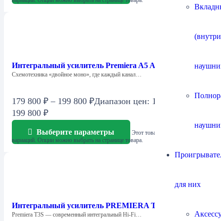
Вкладн
(внутр
Интегральный усилитель Premiera A5 Axiom
наушни
Схемотехника «двойное моно», где каждый канал…
Полнор
179 800
₽
–
199 800
₽
Диапазон цен: 179 800 ₽ –
199 800 ₽
наушни
Выберите параметры
Этот товар имеет несколько
вариаций. Опции можно выбрать на странице товара.
Проигрывател
для них
Интегральный усилитель PREMIERA T3S
Аксесс
Premiera T3S — современный интегральный Hi-Fi…