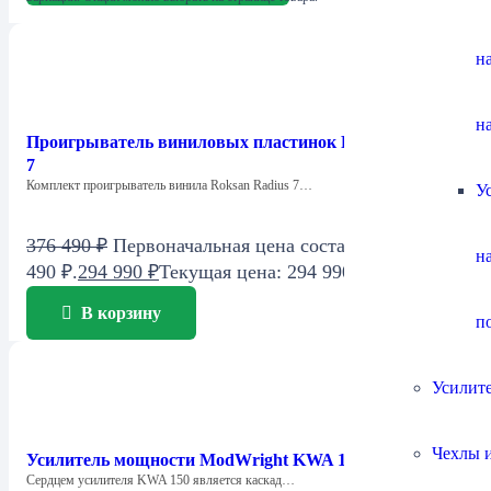
н
н
Проигрыватель виниловых пластинок Roksan Radius
7
Комплект проигрыватель винила Roksan Radius 7…
У
376 490
₽
Первоначальная цена составляла 376
н
490 ₽.
294 990
₽
Текущая цена: 294 990 ₽.
В корзину
п
Усилит
Чехлы и
Усилитель мощности ModWright KWA 150SE
Сердцем усилителя KWA 150 является каскад…