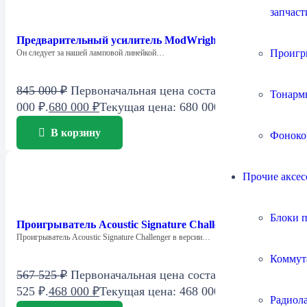
запчаст
Предварительный усилитель ModWright LS 36.5 DM
Проигр
Он следует за нашей ламповой линейкой…
845 000
₽
Первоначальная цена составляла 845
Тонарм
000 ₽.
680 000
₽
Текущая цена: 680 000 ₽.
В корзину
Фоноко
Прочие аксес
Блоки 
Проигрыватель Acoustic Signature Challenger 2018
Проигрыватель Acoustic Signature Challenger в версии…
Коммут
567 525
₽
Первоначальная цена составляла 567
525 ₽.
468 000
₽
Текущая цена: 468 000 ₽.
Радиол