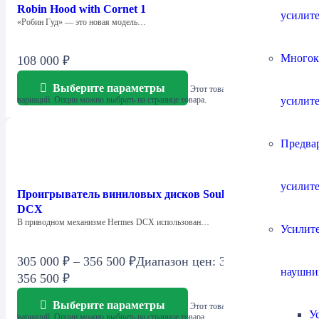
Robin Hood with Cornet 1
усилит
«Робин Гуд» — это новая модель…
Многок
108 000
₽
Выберите параметры
Этот товар имеет несколько
усилит
вариаций. Опции можно выбрать на странице товара.
Предва
усилит
Проигрыватель виниловых дисков Soulines Hermes
DCX
В приводном механизме Hermes DCX использован…
Усилите
305 000
₽
–
356 500
₽
Диапазон цен: 305 000 ₽ –
наушни
356 500 ₽
Выберите параметры
Этот товар имеет несколько
У
вариаций. Опции можно выбрать на странице товара.