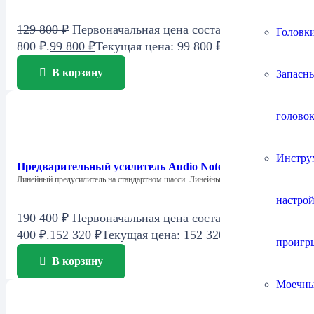
129 800
₽
Первоначальная цена составляла 129
Головки
800 ₽.
99 800
₽
Текущая цена: 99 800 ₽.
В корзину
Запасны
головок
Инстру
Предварительный усилитель Audio Note M1 Line
Линейный предусилитель на стандартном шасси. Линейный…
настро
190 400
₽
Первоначальная цена составляла 190
400 ₽.
152 320
₽
Текущая цена: 152 320 ₽.
проигр
В корзину
Моечны