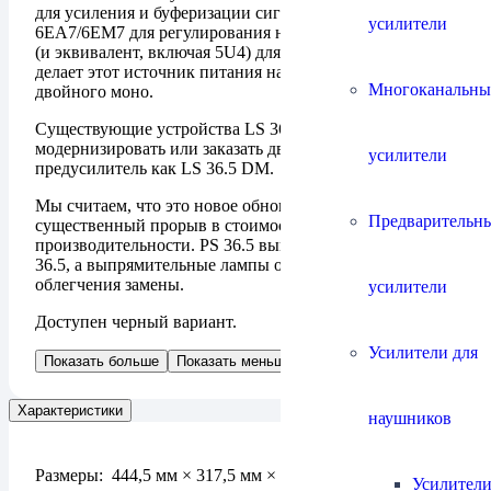
для усиления и буферизации сигнала, (2) триода
усилители
6EA7/6EM7 для регулирования напряжения и (2) 5AR4
(и эквивалент, включая 5U4) для выпрямления, что
делает этот источник питания настоящей схемой
Многоканальны
двойного моно.
Существующие устройства LS 36.5 можно
модернизировать или заказать двухблочный
усилители
предусилитель как LS 36.5 DM.
Мы считаем, что это новое обновление предлагает
Предварительн
существенный прорыв в стоимости и
производительности. PS 36.5 выполнен в стиле LS
36.5, а выпрямительные лампы открыты для
облегчения замены.
усилители
Доступен черный вариант.
Усилители для
Показать больше
Показать меньше
Характеристики
наушников
Размеры: 444,5 мм × 317,5 мм × 120,65 мм.
Усилители