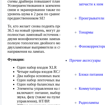
схемы драйвера повышают планку.
запчасти к ним
Усовершенствования в заземлении, трансформаторной
связи и экранировании также позволили снизить
уровень шума в 2 раза по сравнению с его
Проигрыватели
предшественником SE!
Те, кто желает снова поднять производительность LS
36.5 на новый уровень, могут добавить внешний
Тонармы
полностью ламповый источник питания PS 36.5 с
двумя монофоническими лампами. Этот PS 36.5 имеет
полную топологию двойного моно, включая
Фонокорректор
двухламповые выпрямители и схемы регулирования
напряжения на лампах.
Функции:
Прочие аксессуары
Один набор входов XLR
Четыре набора входов RCA
Блоки питания
Два набора основных выходов RCA
Один набор ленточных выходов RCA.
Один набор балансных выходов XLR.
Коммутаторы
Элементы управления на передней панели
включают: питание, выбор входа и отключение
звука, фазу (также на пульте дистанционного
управления), HT/BP.
Радиолампы