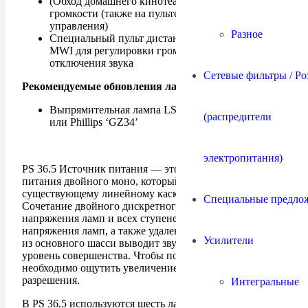
(Обход домашнего кинотеатра) и регулятор
громкости (также на пульте дистанционного
управления)
Разное
Специальный пульт дистанционного управления
MWI для регулировки громкости, фазы и
отключения звука
Сетевые фильтры / Ро
Рекомендуемые обновления ламп для LS 36.5:
Выпрямительная лампа LS36.5: Mullard, Amperex
(распредители
или Phillips ‘GZ34’
электропитания)
PS 36.5 Источник питания — это внешний источник
питания двойного моно, который можно добавить к
существующему линейному каскаду LS 36.5.
Специальные предло
Сочетание двойного дискретного выпрямления
напряжения ламп и всех ступеней регулирования
напряжения ламп, а также удаление источника питания
Усилители
из основного шасси выводит звук 36.5 на новый
уровень совершенства. Чтобы поверить в это,
необходимо ощутить увеличение разделения, веса и
разрешения.
Интегральные
В PS 36.5 используются шесть ламп: (2) триода 6H30