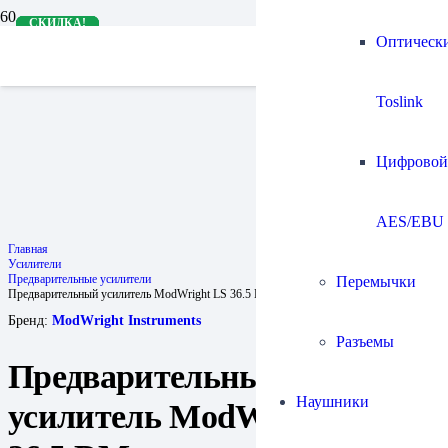
СКИДКА!
СКИДКА!
СКИДКА!
СКИДКА!
Оптическ
Toslink
Цифровой
AES/EBU
Главная
Усилители
Предварительные усилители
Перемычки
Предварительный усилитель ModWright LS 36.5 DM
Бренд:
ModWright Instruments
Разъемы
Предварительный
Наушники
усилитель ModWright LS