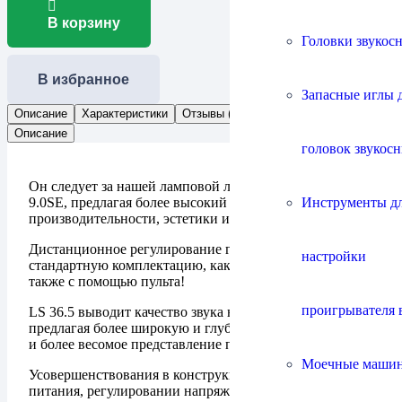
В корзину
Головки звукос
В избранное
Запасные иглы 
Описание
Характеристики
Отзывы (0)
Документы
Описание
головок звукос
Он следует за нашей ламповой линейкой SE, SWL
Инструменты д
9.0SE, предлагая более высокий уровень
производительности, эстетики и возможностей.
Дистанционное регулирование громкости входит в
настройки
стандартную комплектацию, как и переключение фаз,
также с помощью пульта!
проигрывателя 
LS 36.5 выводит качество звука на новый уровень,
предлагая более широкую и глубокую звуковую сцену
и более весомое представление по сравнению с 9.0SE.
Моечные маши
Усовершенствования в конструкции источника
питания, регулировании напряжения и конструкции