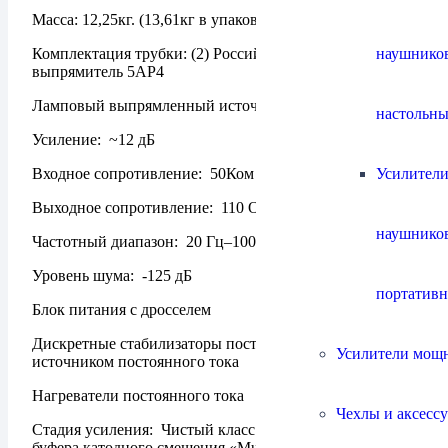
Масса: 12,25кг. (13,61кг в упаковке)
наушнико
Комплектация трубки: (2) Российские лампы 6Х30, (1)
выпрямитель 5АР4
Ламповый выпрямленный источник питания
настольны
Усиление: ~12 дБ
Усилители
Входное сопротивление: 50Ком
Выходное сопротивление: 110 Ом
наушнико
Частотный диапазон: 20 Гц–100 кГц +/- 1 дБ.
Уровень шума: -125 дБ
портатив
Блок питания с дросселем
Дискретные стабилизаторы постоянного тока B+ с
Усилители мощ
источником постоянного тока
Нагреватели постоянного тока
Чехлы и аксесс
Стадия усиления: Чистый класс A, каскад усиления/
буфера катодного смещения «Mu» с нулевой обратной