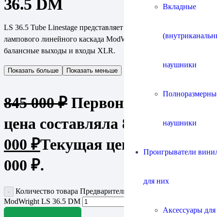
36.5 DM
Вкладные
LS 36.5 Tube Linestage представляет собой лучшее качество
(внутриканальн
лампового линейного каскада ModWright, предлагая истинно
балансные выходы и входы XLR.
наушники
Показать больше
Показать меньше
Полноразмерны
845 000
₽
Первоначальная
цена составляла 845 000 ₽.
680
наушники
000
₽
Текущая цена: 680
Проигрыватели винил
000 ₽.
для них
Количество товара Предварительный усилитель
ModWright LS 36.5 DM
Аксессуары для