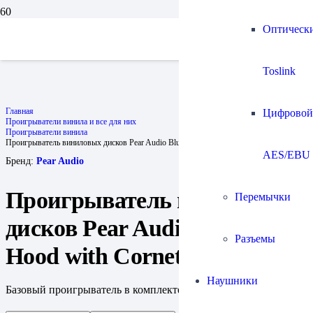
Оптическ
Toslink
Главная
Цифровой
Проигрыватели винила и все для них
Проигрыватели винила
Проигрыватель виниловых дисков Pear Audio Blue Robin Hood with Cornet 1
AES/EBU
Бренд:
Pear Audio
Проигрыватель виниловых
Перемычки
дисков Pear Audio Blue Robin
Разъемы
Hood with Cornet 1
Наушники
Базовый проигрыватель в комплекте с тонармом.