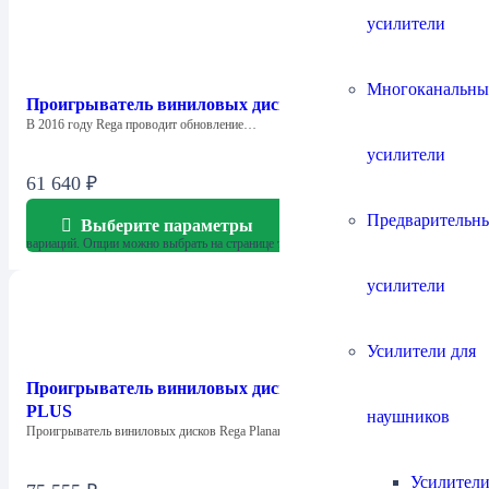
усилители
Многоканальны
Проигрыватель виниловых дисков Rega Planar 1
В 2016 году Rega проводит обновление…
усилители
61 640
₽
Предварительн
Выберите параметры
Этот товар имеет несколько
вариаций. Опции можно выбрать на странице товара.
усилители
Усилители для
Проигрыватель виниловых дисков Rega Planar 1
PLUS
наушников
Проигрыватель виниловых дисков Rega Planar 1…
Усилители