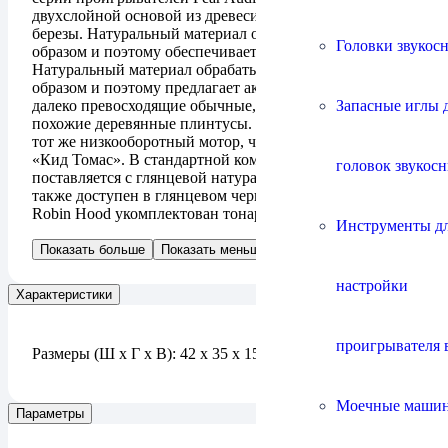
двухслойной основой из древесины балтийской
березы. Натуральный материал обработан наилучшим
Головки звукос
образом и поэтому обеспечивает отличный звук.
Натуральный материал обрабатывается наилучшим
образом и поэтому предлагает акустические свойства,
Запасные иглы 
далеко превосходящие обычные, только визуально
похожие деревянные плинтусы. В аппарате установлен
тот же низкооборотный мотор, что и у топ-модели
«Кид Томас». В стандартной комплектации он
головок звукос
поставляется с глянцевой натуральной отделкой, но
также доступен в глянцевом черном, или белом цвете.
Robin Hood укомплектован тонармом Cornet 1.
Инструменты д
Показать больше
Показать меньше
настройки
Характеристики
проигрывателя 
Размеры (Ш x Г x В): 42 x 35 x 15 cm
Моечные маши
Параметры