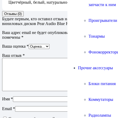
Цвет
чёрный, белый, натуральное дерево
запчасти к ним
Отзывы (0)
Будьте первым, кто оставил отзыв на “Проигрыватель
Проигрыватели
виниловых дисков Pear Audio Blue Robin Hood with Cornet 1”
Ваш адрес email не будет опубликован.
Обязательные поля
Тонармы
помечены
*
Ваша оценка
*
Фонокорректор
Ваш отзыв
*
Прочие аксессуары
Блоки питания
Имя
*
Коммутаторы
Email
*
Радиолампы