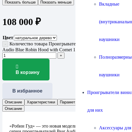
Показать больше
Показать меньше
Вкладные
108 000
₽
(внутриканальн
Цвет
наушники
Количество товара Проигрыватель виниловых дисков Pear
Audio Blue Robin Hood with Cornet 1
Полноразмерны
В корзину
наушники
В избранное
Проигрыватели винил
Описание
Характеристики
Параметры
Отзывы (0)
Описание
для них
«Робин Гуд» — это новая модель начального уровня в
Аксессуары для
серии проигрывателей Pear Audio Blue, оснащенная