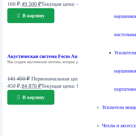
160 ₽.
49 500
₽
Текущая цена: 49 500 ₽.
В корзину
наушнико
настольны
Усилители
Акустическая система Focus Audio FCC 1 SE Center
Мы создаем акустические системы, которые дарят…
наушнико
141 450
₽
Первоначальная цена составляла 141
450 ₽.
84 870
₽
Текущая цена: 84 870 ₽.
портатив
В корзину
Усилители мощ
Чехлы и аксесс