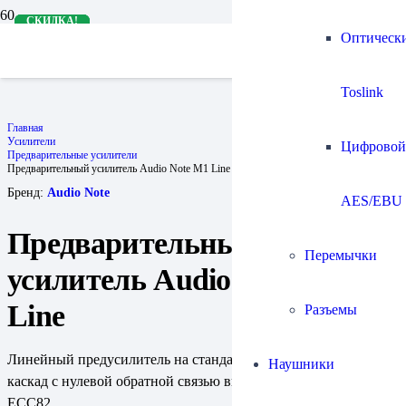
СКИДКА!
СКИДКА!
СКИДКА!
СКИДКА!
Оптическ
Toslink
Главная
Усилители
Цифровой
Предварительные усилители
Предварительный усилитель Audio Note M1 Line
Бренд:
Audio Note
AES/EBU
Предварительный
Перемычки
усилитель Audio Note M1
Line
Разъемы
Линейный предусилитель на стандартном шасси. Линейный
Наушники
каскад с нулевой обратной связью выполнен на лампах
ECC82.