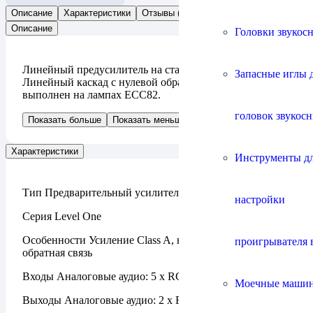
Описание
Характеристики
Отзывы (0)
Описание
Головки звукос
Линейный предусилитель на стандартном шасси.
Запасные иглы 
Линейный каскад с нулевой обратной связью
выполнен на лампах ECC82.
головок звукос
Показать больше
Показать меньше
Характеристики
Инструменты д
Тип Предварительный усилитель
настройки
Серия Level One
Особенности Усиление Class A, нулевая отрицательная
проигрывателя 
обратная связь
Входы Аналоговые аудио: 5 x RCA
Моечные маши
Выходы Аналоговые аудио: 2 x RCA