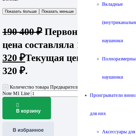
Вкладные
Показать больше
Показать меньше
(внутриканальн
190 400
₽
Первоначальная
наушники
цена составляла 190 400 ₽.
152
320
₽
Текущая цена: 152
Полноразмерны
320 ₽.
наушники
Количество товара Предварительный усилитель Audio
Note M1 Line
Проигрыватели винил
В корзину
для них
В избранное
Аксессуары для