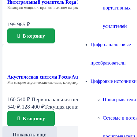
Интегральный усилитель Rega Brio MK7
портативных
Выходная мощность при номинальном напряжении питания…
199 985
₽
усилителей
В корзину
Цифро-аналоговые
преобразователи
Акустическая система Focus Audio FCC 2 SE Center
Цифровые источники
Мы создаем акустические системы, которые дарят…
160 540
₽
Первоначальная цена составляла 160
Проигрыватели
540 ₽.
128 400
₽
Текущая цена: 128 400 ₽.
Сетевые и пото
В корзину
Показать еще
проигрыватели