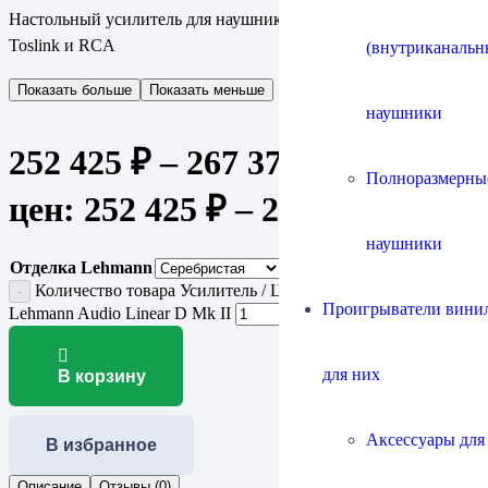
Настольный усилитель для наушников и ЦАП cо входами
Toslink и RCA
(внутриканальн
Показать больше
Показать меньше
наушники
252 425
₽
–
267 375
₽
Диапазон
Полноразмерны
цен: 252 425 ₽ – 267 375 ₽
наушники
Отделка Lehmann
Количество товара Усилитель / ЦАП для наушников
Проигрыватели винил
Lehmann Audio Linear D Mk II
для них
В корзину
Аксессуары для
В избранное
Описание
Отзывы (0)