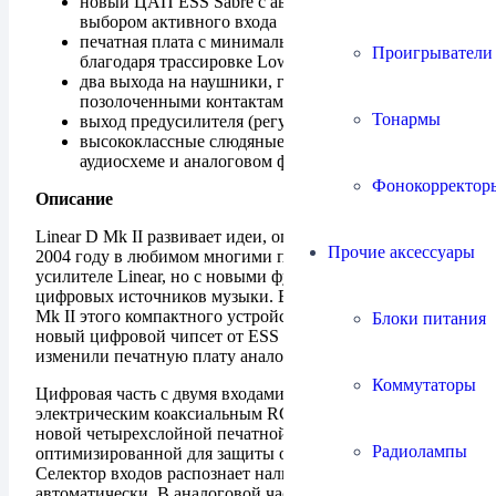
новый ЦАП ESS Sabre с автоматическим
выбором активного входа
печатная плата с минимальными потерями
Проигрыватели
благодаря трассировке Low-Z Copper
два выхода на наушники, гнезда Neutrik с
позолоченными контактами
Тонармы
выход предусилителя (регулируемый, RCA)
высококлассные слюдяные конденсаторы в
аудиосхеме и аналоговом фильтре
Фонокорректор
Описание
Linear D Mk II развивает идеи, опробованные еще в
Прочие аксессуары
2004 году в любимом многими покупателями
усилителе Linear, но с новыми функциями для
цифровых источников музыки. Во втором поколении
Mk II этого компактного устройства мы перешли на
Блоки питания
новый цифровой чипсет от ESS и значительно
изменили печатную плату аналоговой схемы.
Коммутаторы
Цифровая часть с двумя входами (оптическим Toslink и
электрическим коаксиальным RCA) расположена на
новой четырехслойной печатной плате,
Радиолампы
оптимизированной для защиты от радиопомех.
Селектор входов распознает наличие сигнала
автоматически. В аналоговой части схемы сделано все