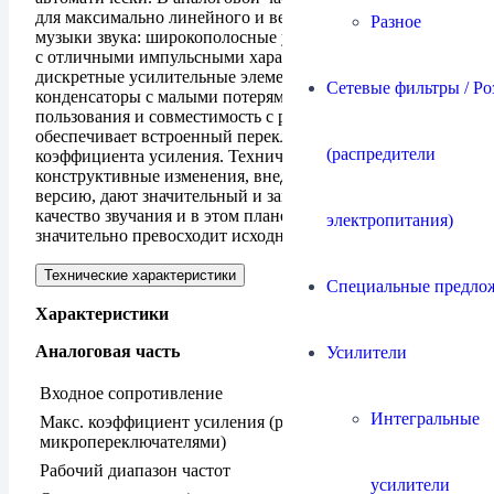
для максимально линейного и верного источнику
Разное
музыки звука: широкополосные усилительные каскады
с отличными импульсными характеристиками,
дискретные усилительные элементы, слюдяные
Сетевые фильтры / Ро
конденсаторы с малыми потерями. Удобство
пользования и совместимость с разными наушниками
обеспечивает встроенный переключатель
(распредители
коэффициента усиления. Технические и
конструктивные изменения, внедренные в новую
версию, дают значительный и заметный вклад в
качество звучания и в этом плане новая версия
электропитания)
значительно превосходит исходную.
Технические характеристики
Специальные предло
Характеристики
Аналоговая часть
Усилители
Входное сопротивление
47 кОм
Интегральные
Макс. коэффициент усиления (регулируется
0 дБ, 10 дБ
микропереключателями)
Рабочий диапазон частот
10 Гц (–0,3
усилители