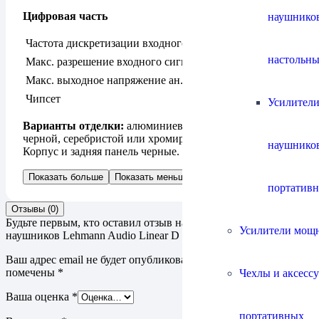
Цифровая часть
наушнико
Частота дискретизации входного сигнала
32; 44,1; 48
настольны
Макс. разрешение входного сигнала
24 бита
Макс. выходное напряжение ан. выхода
1,8 Вэфф
Чипсет
ESS Sabre
Усилители
Варианты отделки:
алюминиевая передняя панель в
черной, серебристой или хромированной отделке.
наушнико
Корпус и задняя панель черные.
Показать больше
Показать меньше
портатив
Отзывы (0)
Будьте первым, кто оставил отзыв на “Усилитель / ЦАП для
Усилители мощ
наушников Lehmann Audio Linear D Mk II”
Ваш адрес email не будет опубликован.
Обязательные поля
помечены
*
Чехлы и аксесс
Ваша оценка
*
портативных