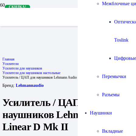
Межблочные ц
СКИДКА!
СКИДКА!
Оптическ
Toslink
Цифровы
Главная
Усилители
Усилители для наушников
Усилители для наушников настольные
Перемычки
Усилитель / ЦАП для наушников Lehmann Audio Linear D Mk II
Бренд:
Lehmannaudio
Разъемы
Усилитель / ЦАП для
наушников Lehmann Audio
Наушники
Linear D Mk II
Вкладные