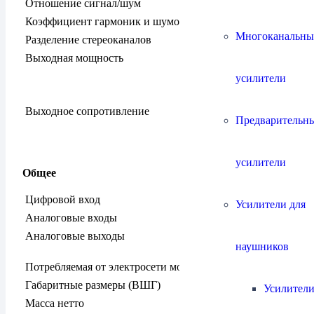
Отношение сигнал/шум
>100 дБ (К
Коэффициент гармоник и шумов
< 0.001 % 
Многоканальны
Разделение стереоканалов
> 80 дб на 
Выходная мощность
400 
усилители
200 
Выходное сопротивление
Предварительн
pre-o
на н
усилители
Общее
Цифровой вход
1 Toslink,
Усилители для
Аналоговые входы
1 RCA (сте
Аналоговые выходы
2 x наушни
наушников
стерео pre 
Потребляемая от электросети мощность
15 Вт
Габаритные размеры (ВШГ)
110 х 280 x
Усилители
Масса нетто
1,5 кг