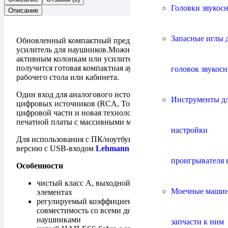
Головки звукос
Описание
Запасные иглы 
Обновленный компактный предусилитель /ЦАП /
усилитель для наушников.Можно подключить к
активным колонкам или усилителю мощности —
получится готовая компактная аудиосистема для
головок звукос
рабочего стола или кабинета.
Один вход для аналогового источника и два входа для
Инструменты д
цифровых источников (RCA, Toslink). Новый чипсет
цифровой части и новая технология производства
печатной платы с массивными медными дорожками.
настройки
Для использования с ПК/ноутбуком рекомендуем
версию с USB-входом
Lehmann Linear USB II
.
проигрывателя 
Особенности
чистый класс А, выходной каскад на дискретных
Моечные маши
элементах
регулируемый коэффициент усиления (0–20 дБ),
совместимость со всеми динамическими
наушниками
запчасти к ним