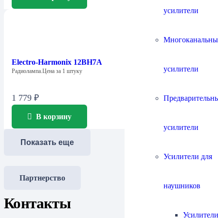
усилители
Многоканальны
Electro-Harmonix 12BH7A
усилители
Радиолампа.Цена за 1 штуку
1 779
₽
Предварительн
В корзину
усилители
Показать еще
Усилители для
Партнерство
наушников
Контакты
Усилители