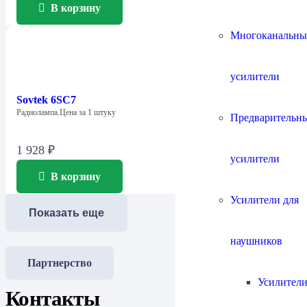
В корзину
Многоканальны
усилители
Sovtek 6SC7
Радиолампа.Цена за 1 штуку
Предварительн
1 928
₽
усилители
В корзину
Усилители для
Показать еще
наушников
Партнерство
Усилители
Контакты