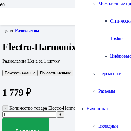
Межблочные ц
Главная
Прочие аксессуары
Радиолампы
Оптическ
Electro-Harmonix 12BH7A
Бренд:
Радиолампы
Toslink
Electro-Harmonix 12BH7A
Цифровы
Радиолампа.Цена за 1 штуку
Показать больше
Показать меньше
Перемычки
1 779
₽
Разъемы
Количество товара Electro-Harmonix 12BH7A
Наушники
Вкладные