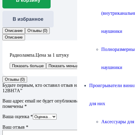
В корзину
(внутриканальн
В избранное
Описание
Отзывы (0)
наушники
Описание
Полноразмерны
Радиолампа.Цена за 1 штуку
Показать больше
Показать меньше
наушники
Отзывы (0)
Будьте первым, кто оставил отзыв на “Electro-Harmonix
Проигрыватели винил
12BH7A”
Ваш адрес email не будет опубликован.
Обязательные поля
для них
помечены
*
Ваша оценка
*
Аксессуары для
Ваш отзыв
*