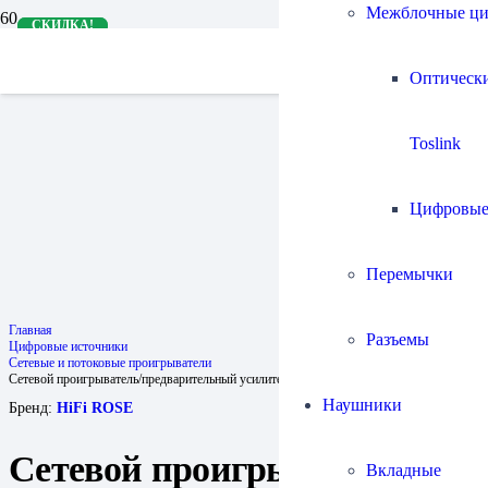
Межблочные ц
СКИДКА!
СКИДКА!
Оптическ
Toslink
Цифровы
Перемычки
Главная
Разъемы
Цифровые источники
Сетевые и потоковые проигрыватели
Сетевой проигрыватель/предварительный усилитель ROSE RS451
Наушники
Бренд:
HiFi ROSE
Сетевой проигрыватель/
Вкладные