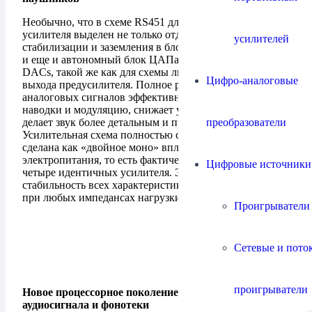
Необычно, что в схеме RS451 для телефонного
усилителя выделен не только отдельная схема
усилителей
стабилизации и заземления в блоке электропитания, но
и еще и автономный блок ЦАПа на чипе ES9027PRO
DACs, такой же как для схемы линейного выхода или
Цифро-аналоговые
выхода предусилителя. Полное разделение усиления
аналоговых сигналов эффективно блокирует взаимные
наводки и модуляцию, снижает уровень шумов и
преобразователи
делает звук более детальным и прозрачным.
Усилительная схема полностью симметричная и
сделана как «двойное моно» вплоть до
электропитания, то есть фактически в ней работают
Цифровые источники
четыре идентичных усилителя. Это гарантирует
стабильность всех характеристик и характера звучания
при любых импедансах нагрузки.
Проигрыватели
Сетевые и пото
проигрыватели
Новое процессорное поколение для обработки
аудиосигнала и фонотеки