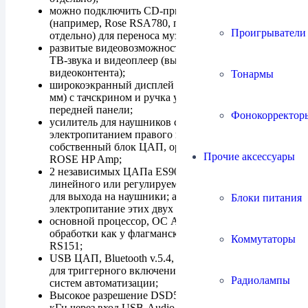
можно подключить CD-привод через USB
(например, Rose RSA780, приобретается
Проигрыватели
отдельно) для переноса музыки с компакт-дисков
развитые видеовозможности: HDMI eARC для
ТВ-звука и видеоплеер (выход 4K HDMI для
видеоконтента);
Тонармы
широкоэкранный дисплей 8.8 дюйма (237 x 67
мм) с тачскрином и ручка управления на
передней панели;
Фонокорректор
усилитель для наушников с автономным
электропитанием правого и левого канала,
собственный блок ЦАП, оригинальная схема
Прочие аксессуары
ROSE HP Amp;
2 независимых ЦАПа ES9027PRO: один для
линейного или регулируемого выхода, второй —
для выхода на наушники; автономное
Блоки питания
электропитание этих двух ЦАПов;
основной процессор, ОС Android и ядро звуковой
обработки как у флагманского проигрывателя
Коммутаторы
RS151;
USB ЦАП, Bluetooth v.5.4, HDMI eARC, гнездо
для триггерного включения/включения In/Out для
Радиолампы
систем автоматизации;
Высокое разрешение DSD512 и ИКМ 32 бита/768
кГц через вход USB-Audio, ИКМ 32 бита/384 кГц