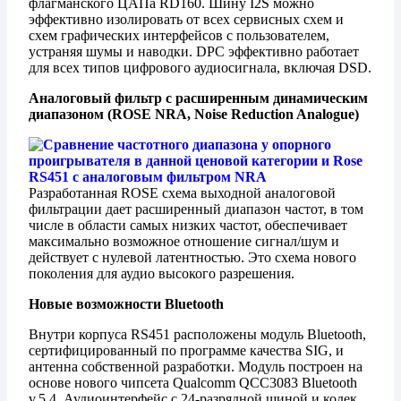
флагманского ЦАПа RD160. Шину I2S можно
эффективно изолировать от всех сервисных схем и
схем графических интерфейсов с пользователем,
устраняя шумы и наводки. DPC эффективно работает
для всех типов цифрового аудиосигнала, включая DSD.
Аналоговый фильтр с расширенным динамическим
диапазоном (ROSE NRA, Noise Reduction Analogue)
Разработанная ROSE схема выходной аналоговой
фильтрации дает расширенный диапазон частот, в том
числе в области самых низких частот, обеспечивает
максимально возможное отношение сигнал/шум и
действует с нулевой латентностью. Это схема нового
поколения для аудио высокого разрешения.
Новые возможности Bluetooth
Внутри корпуса RS451 расположены модуль Bluetooth,
сертифицированный по программе качества SIG, и
антенна собственной разработки. Модуль построен на
основе нового чипсета Qualcomm QCC3083 Bluetooth
v.5.4. Аудиоинтерфейс с 24-разрядной шиной и кодек