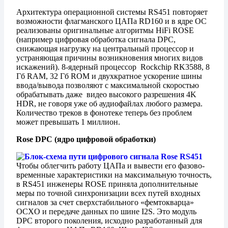
Архитектура операционной системы RS451 повторяет
возможности флагманского ЦАПа RD160 и в ядре ОС
реализованы оригинальные алгоритмы HiFi ROSE
(например цифровая обработка сигнала DPC,
снижающая нагрузку на центральный процессор и
устраняющая причины возникновения многих видов
искажений). 8-ядерный процессор Rockchip RK3588, 8
Гб RAM, 32 Гб ROM и двухкратное ускорение шины
ввода/вывода позволяют с максимальной скоростью
обрабатывать даже видео высокого разрешения 4K
HDR, не говоря уже об аудиофайлах любого размера.
Количество треков в фонотеке теперь без проблем
может превышать 1 миллион.
Rose DPC (ядро цифровой обработки)
Чтобы облегчить работу ЦАПа и вывести его фазово-
временные характеристики на максимальную точность,
в RS451 инженеры ROSE приняла дополнительные
меры по точной синхронизации всех путей входных
сигналов за счет сверхстабильного «фемтокварца»
OCXO и передаче данных по шине I2S. Это модуль
DPC второго поколения, исходно разработанный для