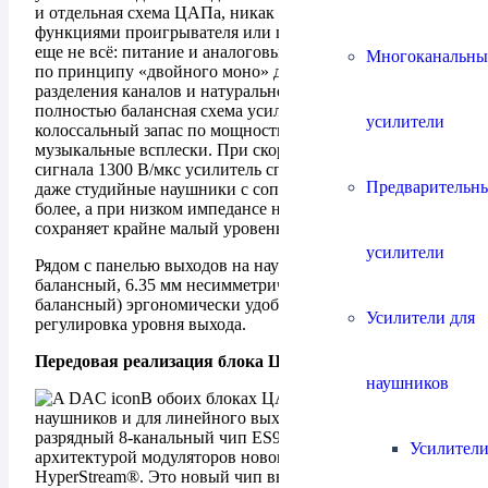
и отдельная схема ЦАПа, никак не связанная с
функциями проигрывателя или предусилителя. Это
еще не всё: питание и аналоговые каскады выполнены
Многоканальны
по принципу «двойного моно» для максимального
разделения каналов и натурального стереоэффекта, а
полностью балансная схема усиления имеет
усилители
колоссальный запас по мощности и реакции на
музыкальные всплески. При скорости нарастания
сигнала 1300 В/мкс усилитель спокойно «раскачивает»
Предварительн
даже студийные наушники с сопротивлением 600 Ом и
более, а при низком импедансе нагрузки всегда
сохраняет крайне малый уровень шумов и искажений.
усилители
Рядом с панелью выходов на наушники (4.4 мм
балансный, 6.35 мм несимметричный и мини-XLR
балансный) эргономически удобно расположена ручка
Усилители для
регулировка уровня выхода.
Передовая реализация блока ЦАП
наушников
В обоих блоках ЦАП проигрывателя (для
наушников и для линейного выхода) применен 32-
разрядный 8-канальный чип ES9027PRO с
Усилители
архитектурой модуляторов нового поколения ESS
HyperStream®. Это новый чип высокого разрешения