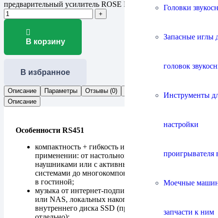
предварительный усилитель ROSE RS451
Головки звукос
Запасные иглы 
В корзину
головок звукос
В избранное
Описание
Параметры
Отзывы (0)
Документы
Инструменты д
Описание
настройки
Особенности RS451
компактность + гибкость и разнообразие в
проигрывателя 
применении: от настольной аудиосистемы с
наушниками или с активными акустическими
системами до многокомпонентной аудиосистемы
в гостиной;
Моечные маши
музыка от интернет-подписок, сетевых ресурсов
или NAS, локальных накопителей или с
внутреннего диска SSD (приобретается
запчасти к ним
отдельно);