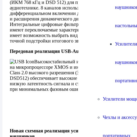
(ИКМ 768 кГц и DSD 512) для применения в хай-энд-
наушнико
аудиотехнике. 8 каналов используются в
дифференциальном включении для подавления помех
и расширения динамического диапазона.
Интегральные цифровые фильтры перед ЦАПом
настольны
имеют переключаемые характеристики и пользователь
имеет возможность выбрать вид фильтра как вариант
точной подстройки итогового звукового почерка.
Усилители
Передовая реализация USB-Audio
Высокостабильный изохронный приемник
наушнико
на микропроцессоре XMOS и интерфейсом USB Audio
Class 2.0 высокого разрешения (32 бита/768 кГц ИКМ,
DSD512) обеспечивает высокие характеристики:
портатив
низкую латентность сигнала и стабильность передачи
при минимальных фазовым ошибках (джиттере).
Усилители мощ
Чехлы и аксесс
Новая схемная реализация усилителя для
портативных
наушников