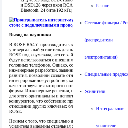
и DSD128 через вход RCA, 24 бита через
Разное
Bluetooth, 24 бита/192 кГц через eARC
Сетевые фильтры / Ро
Выход на наушники
(распредители
В ROSE RS451 производитель впервые интегрировал
универсальный усилитель для наушников. До этого
ROSE подразумевала, что ее хай-энд-проигрыватели
электропитания)
будут использоваться с внешним усилителем для
головных телефонов. Однако, собственные
инженерные разработки, заданные программой
Специальные предло
развития, позволили создать относительно недорогое
интегрированное устройство, характеристики и
качество звучания которого соответствовали репутации
фирмы. Инженерные решения, предложенные ROSE
Усилители
для этого оригинальны и неповторимы для
конкурентов, что собственно признавалось и ранее в
отношении других ключевых блоков аудиоаппаратуры
Интегральные
ROSE.
Начнем с того, что специально для наушникового
усилители
усилителя выделены отдельная схема электропитания