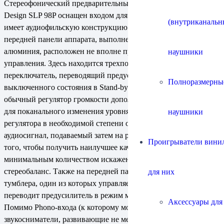
Стереофонический предварительный усилитель Cary Audio
Design SLP 98P оснащен входом для MM-звукоснимателя, и
(внутриканальн
имеет аудиофильскую конструкцию двойное моно. На
передней панели аппарата, выполненной из толстого листа
алюминия, расположен не вполне привычный набор органов
наушники
управления. Здесь находится трехпозиционный
переключатель, переводящий предусилитель из
Полноразмерны
выключенного состояния в Stand-by и рабочий режимы, а
обычный регулятор громкости дополнен двумя рукоятками
для поканального изменения уровня сигнала. Эти два
наушники
регулятора в необходимой степени ослабляют исходный
аудиосигнал, подаваемый затем на регулятор громкости для
Проигрыватели винил
того, чтобы получить наилучшее качество звука с
минимальным количеством искажений, и точный
стереобаланс. Также на передней панели имеются два
для них
тумблера, один из которых управляет режимом Mute, а другой
переводит предусилитель в режим мониторинга записи.
Аксессуары для
Помимо Phono-входа (к которому можно подключать
звукосниматели, развивающие не менее 1,2 мВ выходного