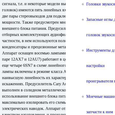
сигнала, т.е. и некоторые модели высокоуровневых MC-
Головки звукос
головок) имеются пять линейных входов, выход на запись и
две пары стереовыходов для подключения усилителей
Запасные иглы 
мощности. Также предусмотрен многоштырьковый разъем для
внешнего блока питания. Предусилитель выполнен на базе
отборных комплектующих аудиофильского класса, в
головок звукос
частности, в нем используются полистирольные пленочные
конденсаторы и прецизионные металлопленочные резисторы.
Инструменты д
Аппарат оснащен восемью лампами, четыре из который (по
паре 12AX7 и 12AU7) работают в цепях фонокорректора, а
еще четыре 6SN7 в схеме линейного усиления сигнала. Все
настройки
лампы включены в режиме класса А, что гарантирует
наивысшую линейность их характеристик при минимальных
проигрывателя 
искажениях. Предусилитель Cary Audio Design SLP 98P
выполнен в солидном металлическом корпусе, а
использование внешнего блока питания позволило
Моечные маши
максимально изолировать его схемы от внешних
электрических наводок. Аппарат отличается очень высоким
запчасти к ним
качеством изготовления, и проходит индивидуальную