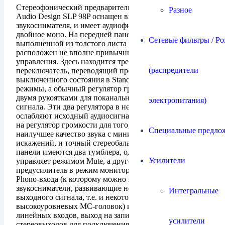
Стереофонический предварительный усилитель Cary
Разное
Audio Design SLP 98P оснащен входом для MM-
звукоснимателя, и имеет аудиофильскую конструкцию
двойное моно. На передней панели аппарата,
Сетевые фильтры / Ро
выполненной из толстого листа алюминия,
расположен не вполне привычный набор органов
управления. Здесь находится трехпозиционный
(распредители
переключатель, переводящий предусилитель из
выключенного состояния в Stand-by и рабочий
режимы, а обычный регулятор громкости дополнен
двумя рукоятками для поканального изменения уровня
электропитания)
сигнала. Эти два регулятора в необходимой степени
ослабляют исходный аудиосигнал, подаваемый затем
на регулятор громкости для того, чтобы получить
Специальные предло
наилучшее качество звука с минимальным количеством
искажений, и точный стереобаланс. Также на передней
панели имеются два тумблера, один из которых
Усилители
управляет режимом Mute, а другой переводит
предусилитель в режим мониторинга записи. Помимо
Phono-входа (к которому можно подключать
звукосниматели, развивающие не менее 1,2 мВ
Интегральные
выходного сигнала, т.е. и некоторые модели
высокоуровневых MC-головок) имеются пять
линейных входов, выход на запись и две пары
усилители
стереовыходов для подключения усилителей