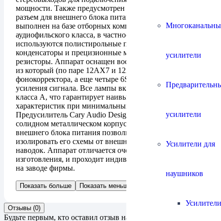
мощности. Также предусмотрен многоштырьковый
разъем для внешнего блока питания. Предусилитель
Многоканальны
выполнен на базе отборных комплектующих
аудиофильского класса, в частности, в нем
используются полистирольные пленочные
конденсаторы и прецизионные металлопленочные
усилители
резисторы. Аппарат оснащен восемью лампами, четыре
из который (по паре 12AX7 и 12AU7) работают в цепях
фонокорректора, а еще четыре 6SN7 в схеме линейного
Предварительн
усиления сигнала. Все лампы включены в режиме
класса А, что гарантирует наивысшую линейность их
характеристик при минимальных искажениях.
усилители
Предусилитель Cary Audio Design SLP 98P выполнен в
солидном металлическом корпусе, а использование
внешнего блока питания позволило максимально
изолировать его схемы от внешних электрических
Усилители для
наводок. Аппарат отличается очень высоким качеством
изготовления, и проходит индивидуальную настройку
на заводе фирмы.
наушников
Показать больше
Показать меньше
Усилители
Отзывы (0)
Будьте первым, кто оставил отзыв на “Предварительный