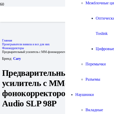
Межблочные ц
Оптическ
Toslink
Главная
Проигрыватели винила и все для них
Фонокорректоры
Цифровы
Предварительный усилитель с ММ-фонокорректором Cary Audio SLP 98P
Бренд:
Cary
Перемычки
Предварительный
Разъемы
усилитель с ММ-
фонокорректором Cary
Наушники
Audio SLP 98P
Вкладные