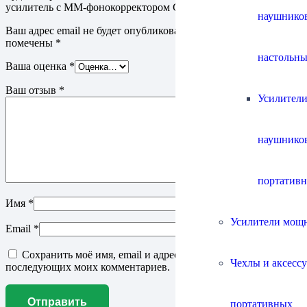
усилитель с ММ-фонокорректором Cary Audio SLP 98P”
наушнико
Ваш адрес email не будет опубликован.
Обязательные поля
помечены
*
настольны
Ваша оценка
*
Ваш отзыв
*
Усилители
наушнико
портатив
Имя
*
Усилители мощ
Email
*
Сохранить моё имя, email и адрес сайта в этом браузере для
Чехлы и аксесс
последующих моих комментариев.
портативных