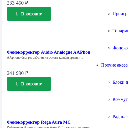
233 450
₽
Проигр
В корзину
Тонарм
Фоноко
Фонокорректор Audio Analogue AAPhono
AAphono был разработан на основе конфигурации…
Прочие аксес
241 990
₽
Блоки 
В корзину
Коммут
Радиол
Фонокорректор Rega Aura МС
Референсный фонокорректор Aura MC является кульминацией…