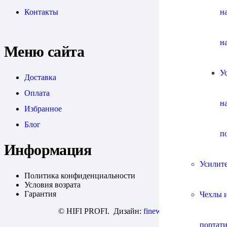
н
Контакты
н
Меню сайта
У
Доставка
Оплата
н
Избранное
Блог
п
Информация
Усилит
Политика конфиденциальности
Условия возрата
Гарантия
Чехлы и
© HIFI PROFI. Дизайн:
fineweb
портат