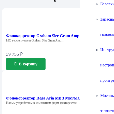
Головки
Запасны
головок
Фонокорректор Graham Slee Gram Amp 3 Fanfare (MC)
МС-версия модели Graham Slee Gram Amp…
Инстру
39 756
₽
В корзину
настро
проигр
Моечны
Фонокорректор Rega Aria Mk 3 MM/MC
Новым устройством в компактном форм-факторе стал…
запчаст