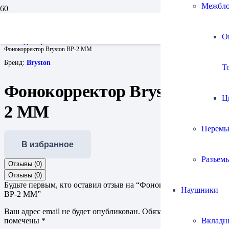
Межбло
Главная
Проигрыватели винила и все для них
О
Фонокорректоры
Фонокорректор Bryston BP-2 MM
Бренд:
Bryston
To
Фонокорректор Bryston BP-
Ц
2 MM
Перемы
В избранное
Разъем
Отзывы (0)
Отзывы (0)
Будьте первым, кто оставил отзыв на “Фонокорректор Bryston
Наушники
BP-2 MM”
Ваш адрес email не будет опубликован.
Обязательные поля
Вкладн
помечены
*