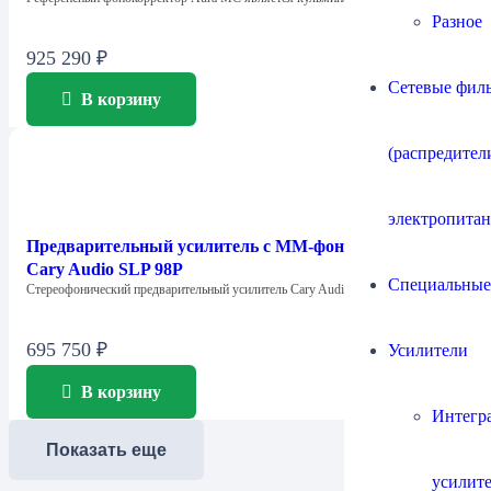
Разное
925 290
₽
Сетевые филь
В корзину
(распредител
электропитан
Предварительный усилитель с ММ-фонокорректором
Cary Audio SLP 98P
Специальные
Стереофонический предварительный усилитель Cary Audio Design…
695 750
₽
Усилители
В корзину
Интегр
Показать еще
усилит