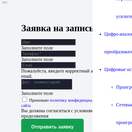
усилит
Заявка на запись
Цифро-анало
Заполните поле
преобразоват
Заполните поле
Цифровые ис
Пожалуйста, введите корректный адрес
email.
Проигр
Заполните поле
Принимаю
политику конфиденциальности
Сетевы
сайта
Вы должны согласиться с условиями для
продолжения
проигр
Отправить заявку