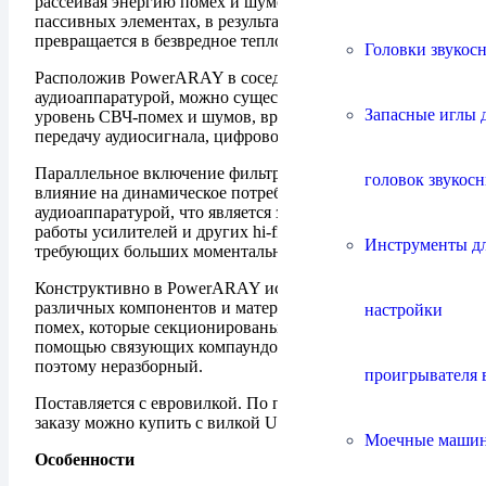
рассеивая энергию помех и шумов на специальных
пассивных элементах, в результате чего она
превращается в безвредное тепло.
Головки звукос
Расположив PowerARAY в соседней розетке с
аудиоаппаратурой, можно существенно снизить
Запасные иглы 
уровень СВЧ-помех и шумов, вредно влияющих на
передачу аудиосигнала, цифрового или аналогового.
Параллельное включение фильтра помех не оказывает
головок звукос
влияние на динамическое потребление тока
аудиоаппаратурой, что является залогом оптимальной
работы усилителей и других hi-fi-компонентов,
Инструменты д
требующих больших моментальных токов.
Конструктивно в PowerARAY используется набор
различных компонентов и материалов для рассеивания
настройки
помех, которые секционированы внутри корпуса с
помощью связующих компаундов. Корпус устройства
поэтому неразборный.
проигрывателя 
Поставляется с евровилкой. По предварительному
заказу можно купить с вилкой UK, USA. China.
Моечные маши
Особенности