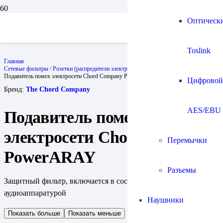
Оптическ
Toslink
Главная
Сетевые фильтры / Розетки (распредители электропитания)
Подавитель помех электросети Chord Company PowerARAY
Цифровой
Бренд:
The Chord Company
AES/EBU
Подавитель помех
электросети Chord Company
Перемычки
PowerARAY
Разъемы
Защитный фильтр, включается в соседнюю розетку с
аудиоаппаратурой
Наушники
Показать больше
Показать меньше