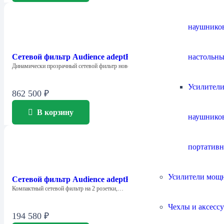
наушнико
настольны
Сетевой фильтр Audience adeptResponse aR12
Динамически прозрачный сетевой фильтр нового поколения,…
Усилители
862 500
₽
В корзину
наушнико
портатив
Усилители мощ
Сетевой фильтр Audience adeptResponse aR2P Euro
Компактный сетевой фильтр на 2 розетки,…
Чехлы и аксесс
194 580
₽