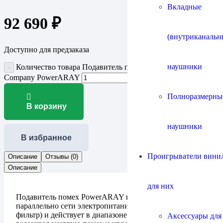
Вкладные
92 690
₽
(внутриканальн
Доступно для предзаказа
наушники
Количество товара Подавитель помех электросети Chord
Company PowerARAY
Полноразмерны
В корзину
наушники
В избранное
Проигрыватели винил
Описание
Отзывы (0)
Описание
для них
Подавитель помех PowerARAY включается
параллельно сети электропитания (шунтирующий
фильтр) и действует в диапазоне радиочастот,
Аксессуары для