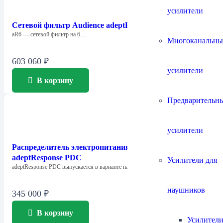
усилители
Сетевой фильтр Audience adeptResponse aR6
aR6 — сетевой фильтр на 6…
Многоканальны
603 060
₽
усилители
В корзину
Предварительн
усилители
Распределитель электропитания Audience
adeptResponse PDC
Усилители для
adeptResponse PDC выпускается в варианте на…
наушников
345 000
₽
В корзину
Усилители