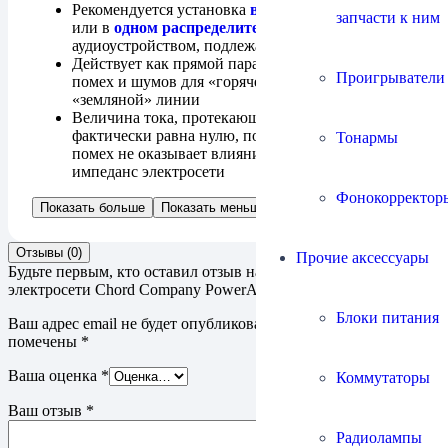
Рекомендуется установка
в соседнюю розетку
запчасти к ним
или в
одном распределителе электропитания
с
аудиоустройством, подлежащем защите от помех
Действует как прямой параллельный шунт ВЧ-
Проигрыватели
помех и шумов для «горячей», нейтральной и
«земляной» линии
Величина тока, протекающего по шунту,
фактически равна нулю, поэтому подавитель
Тонармы
помех не оказывает влияния на выходной
импеданс электросети
Фонокорректор
Показать больше
Показать меньше
Отзывы (0)
Прочие аксессуары
Будьте первым, кто оставил отзыв на “Подавитель помех
электросети Chord Company PowerARAY”
Блоки питания
Ваш адрес email не будет опубликован.
Обязательные поля
помечены
*
Ваша оценка
*
Коммутаторы
Ваш отзыв
*
Радиолампы