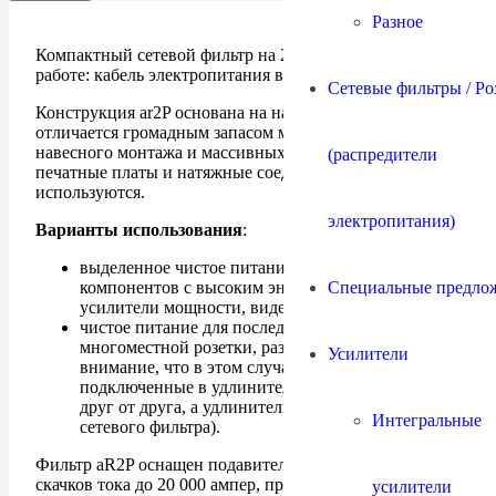
Разное
Компактный сетевой фильтр на 2 розетки, сразу готов к
работе: кабель электропитания встроен.
Сетевые фильтры / Ро
Конструкция ar2P основана на нашем фильтре aR12 и
отличается громадным запасом мощности за счет
навесного монтажа и массивных силовых шин,
(распредители
печатные платы и натяжные соединения не
используются.
электропитания)
Варианты использования
:
выделенное чистое питание для одного-двух
Специальные предло
компонентов с высоким энергопотреблением:
усилители мощности, видеопроекторы и т.п.
чистое питание для последующего удлинителя,
многоместной розетки, разветвителя (обратите
Усилители
внимание, что в этом случае потребители,
подключенные в удлинитель не изолированы
друг от друга, а удлинитель должен быть без
Интегральные
сетевого фильтра).
Фильтр aR2P оснащен подавителем импульсных
скачков тока до 20 000 ампер, причем, в отличие от
усилители