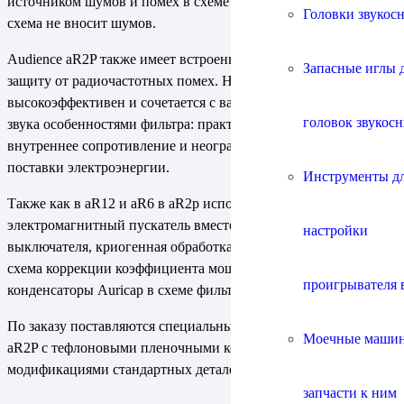
источником шумов и помех в схеме электропитания, наша
Головки звукос
схема не вносит шумов.
Audience aR2P также имеет встроенную широкополосную
Запасные иглы 
защиту от радиочастотных помех. Набор защитных функций
высокоэффективен и сочетается с важнейшими для качеством
головок звукос
звука особенностями фильтра: практически нулевое
внутреннее сопротивление и неограниченная динамика
поставки электроэнергии.
Инструменты д
Также как в aR12 и aR6 в aR2p используются
электромагнитный пускатель вместо обычного ненадежного
настройки
выключателя, криогенная обработка токонесущих частей,
схема коррекции коэффициента мощности и отборные
проигрывателя 
конденсаторы Auricap в схеме фильтрации.
По заказу поставляются специальные версии AdeptResponse
Моечные маши
aR2P с тефлоновыми пленочными конденсаторами и другими
модификациями стандартных деталей.
запчасти к ним