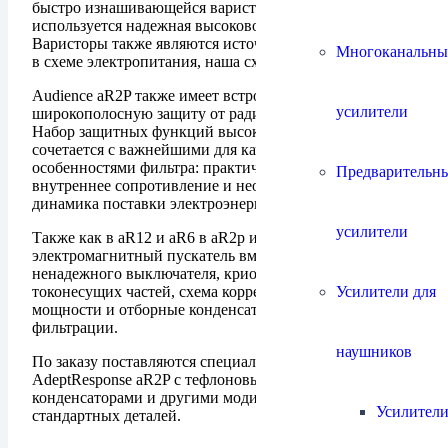
быстро изнашивающейся варисторной защиты,
используется надежная высоковольтная схема.
Варисторы также являются источником шумов и помех
Многоканальны
в схеме электропитания, наша схема не вносит шумов.
Audience aR2P также имеет встроенную
усилители
широкополосную защиту от радиочастотных помех.
Набор защитных функций высокоэффективен и
сочетается с важнейшими для качеством звука
особенностями фильтра: практически нулевое
Предварительн
внутреннее сопротивление и неограниченная
динамика поставки электроэнергии.
усилители
Также как в aR12 и aR6 в aR2p используются
электромагнитный пускатель вместо обычного
ненадежного выключателя, криогенная обработка
Усилители для
токонесущих частей, схема коррекции коэффициента
мощности и отборные конденсаторы Auricap в схеме
фильтрации.
наушников
По заказу поставляются специальные версии
AdeptResponse aR2P с тефлоновыми пленочными
конденсаторами и другими модификациями
Усилители
стандартных деталей.