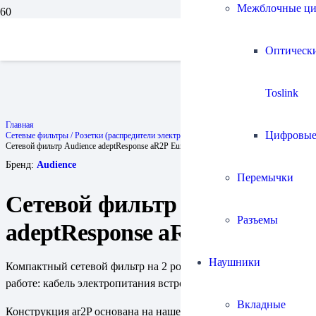
Межблочные ц
Оптическ
Toslink
Главная
Цифровы
Сетевые фильтры / Розетки (распредители электропитания)
Сетевой фильтр Audience adeptResponse aR2P Euro
Бренд:
Audience
Перемычки
Сетевой фильтр Audience
Разъемы
adeptResponse aR2P Euro
Наушники
Компактный сетевой фильтр на 2 розетки, сразу готов к
работе: кабель электропитания встроен.
Вкладные
Конструкция ar2P основана на нашем фильтре aR12 и