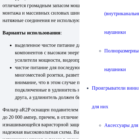
отличается громадным запасом мощности за счет навесного
монтажа и массивных силовых шин, печатные платы и
(внутриканальн
натяжные соединения не используются.
наушники
Варианты использования
:
выделенное чистое питание для одного-двух
Полноразмерны
компонентов с высоким энергопотреблением:
усилители мощности, видеопроекторы и т.п.
чистое питание для последующего удлинителя,
наушники
многоместной розетки, разветвителя (обратите
внимание, что в этом случае потребители,
Проигрыватели винил
подключенные в удлинитель не изолированы друг от
друга, а удлинитель должен быть без сетевого фильтра).
для них
Фильтр aR2P оснащен подавителем импульсных скачков тока
до 20 000 ампер, причем, в отличие от быстро
изнашивающейся варисторной защиты, используется
Аксессуары для
надежная высоковольтная схема. Варисторы также являются