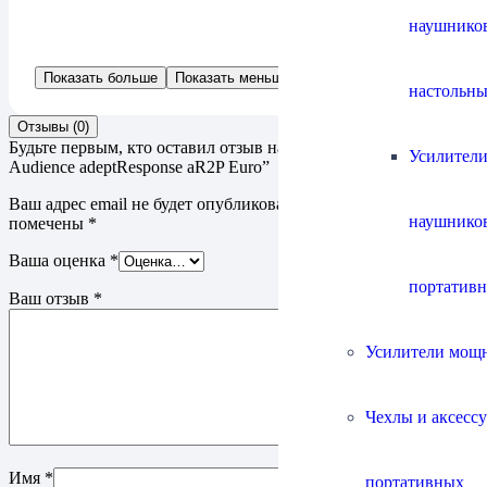
наушнико
Показать больше
Показать меньше
настольны
Отзывы (0)
Будьте первым, кто оставил отзыв на “Сетевой фильтр
Усилители
Audience adeptResponse aR2P Euro”
Ваш адрес email не будет опубликован.
Обязательные поля
наушнико
помечены
*
Ваша оценка
*
портатив
Ваш отзыв
*
Усилители мощ
Чехлы и аксесс
Имя
*
портативных