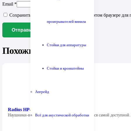
Email
*
Сохранить моё имя, email и адрес сайта в этом браузере д
проигрывателей винила
Стойки для аппаратуры
Похожие товары
Стойки и кронштейны
Апгрейд
Radius HP-NEF11
Всё для акустической обработки
Наушники-вкладыши Radius HP-NEF11B являются самой доступно