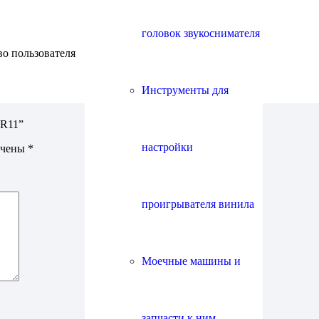
головок звукоснимателя
во пользователя
Инструменты для
HR11”
настройки
ечены
*
проигрывателя винила
Моечные машины и
запчасти к ним