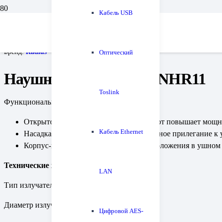
Кабель USB
Главная
Наушники
Вкладные (внутриканальные) наушники
Наушники Radius HP-NHR11
Бренд:
Radius
Оптический
Наушники Radius HP-NHR11
Toslink
Функциональные особенности:
Открытое оформление для низких частот повышает мощно
Кабель Ethernet
Насадка Deep Mount обеспечивает плотное прилегание к 
Корпус-вкладыш имеет два варианта положения в ушном 
Технические характеристики
LAN
Тип излучателя: динамик
Диаметр излучателя: 13 мм
Цифровой AES-