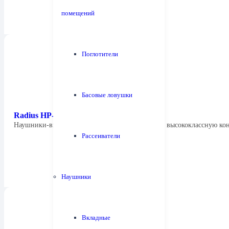
помещений
Поглотители
Басовые ловушки
Radius HP-NHR11
Наушники-вкладыши Radius HP-NHR11K имеют высококлассную к
Рассеиватели
Наушники
Вкладные