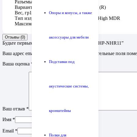
Разъемы
3,5 мм, позолоченный
Варианты отделки
черный (K), красный (R)
Вес, гр
18
Опоры и конусы, а также
Тип излучателей
динамический, 13 мм, High MDR
Максимальная мощность, мВт
5
Отзывы (0)
аксессуары для мебели
Будьте первым, кто оставил отзыв на “Radius HP-NHR11”
Ваш адрес email не будет опубликован.
Обязательные поля пом
Подставки под
Ваша оценка
*
акустические системы,
Ваш отзыв
*
кронштейны
Имя
*
Email
*
Полки для