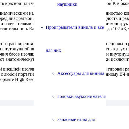
 красной или черной – последняя обозначается буквой K в око
наушники
мическими излучателями диаметром 13 мм. Особенностью конс
ред диафрагмой. За счет этого удалось повысить мощность и ра
и излучателями с обычной магнитной системой. Такое констру
Проигрыватели винила и все
ствительность Radius HP-NHR11K удалось увеличить до 102 дБ, 
стот и расширения их диапазона наушники оснащены специальн
ы внутриушной вкладыш на нем можно было разместить в двух п
для них
ровня басов изоляцию от внешних шумов посадку. Сами внутриу
еют анатомическую форму, благодаря которой наушники исключ
внешней изоляцией длиной 120 см, на котором смонтирован раз
Аксессуары для винила
я с любой портативной техникой и благодаря расширенному ВЧ-
рмате High Resolution.
Головки звукоснимателя
Запасные иглы для