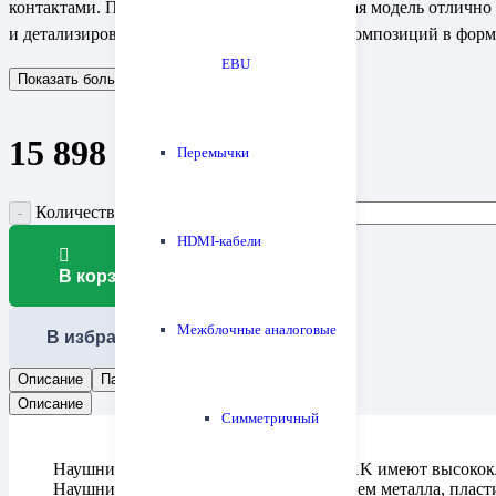
контактами. При сопротивлении 25 Ом данная модель отлично
и детализированное звучание музыкальных композиций в формат
EBU
Показать больше
Показать меньше
15 898
₽
Перемычки
Количество товара Radius HP-NHR11
HDMI-кабели
В корзину
Межблочные аналоговые
В избранное
Описание
Параметры
Отзывы (0)
Описание
Симметричный
Наушники-вкладыши Radius HP-NHR11K имеют высококла
Наушники изготовлены с использованием металла, пласти