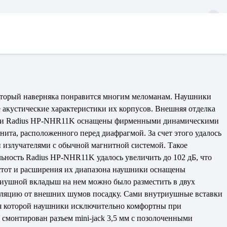
торый наверняка понравится многим меломанам. Наушники
 акустические характеристики их корпусов. Внешняя отделка
ники Radius HP-NHR11K оснащены фирменными динамическими
ита, расположенного перед диафрагмой. За счет этого удалось
 излучателями с обычной магнитной системой. Такое
ьность Radius HP-NHR11K удалось увеличить до 102 дБ, что
астот и расширения их диапазона наушники оснащены
иушной вкладыш на нем можно было разместить в двух
золяцию от внешних шумов посадку. Сами внутриушные вставки
ря которой наушники исключительно комфортны при
монтирован разъем mini-jack 3,5 мм с позолоченными