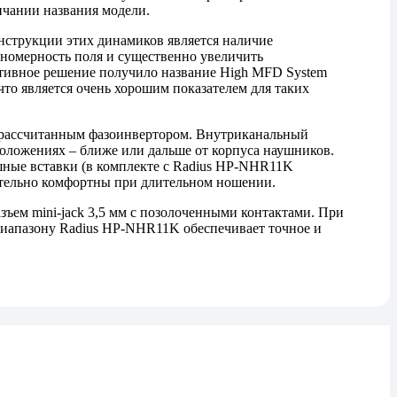
нчании названия модели.
трукции этих динамиков является наличие
вномерность поля и существенно увеличить
ктивное решение получило название High MFD System
что является очень хорошим показателем для таких
о рассчитанным фазоинвертором. Внутриканальный
оложениях – ближе или дальше от корпуса наушников.
шные вставки (в комплекте с Radius HP-NHR11K
ительно комфортны при длительном ношении.
ъем mini-jack 3,5 мм с позолоченными контактами. При
диапазону Radius HP-NHR11K обеспечивает точное и