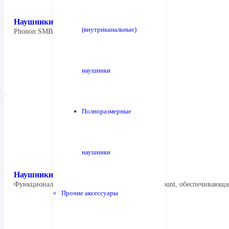
Наушники Phonon SMB-02
(внутриканальные)
Phonon SMB-02 Subtonic Monitor Basic —…
наушники
Полноразмерные
наушники
Наушники Radius HP-NEF11
Функциональные особенности: Насадка Deep Mount, обеспечивающ
Прочие аксессуары