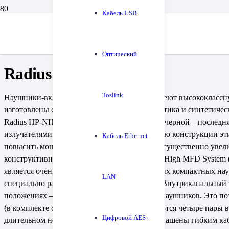
Кабель USB
Главная
Наушники
Radius HP-NHR11
Бренд:
Radius
Оптический
Radius HP-NHR11
Toslink
Наушники-вкладыши Radius HP-NHR11K имеют высококлассную
изготовлены с использованием металла, пластика и синтетиче
Radius HP-NHR11K может быть красной или черной – последн
излучателями диаметром 13 мм. Особенностью конструкции эти
Кабель Ethernet
повысить мощность и равномерность поля и существенно увел
конструктивное решение получило название High MFD System (
является очень хорошим показателем для таких компактных н
LAN
специально рассчитанным фазоинвертором. Внутриканальный з
положениях – ближе или дальше от корпуса наушников. Это по
(в комплекте с Radius HP-NHR11K поставляются четыре пары 
Цифровой AES-
длительном ношении.Radius HP-NHR11K оснащены гибким кабел