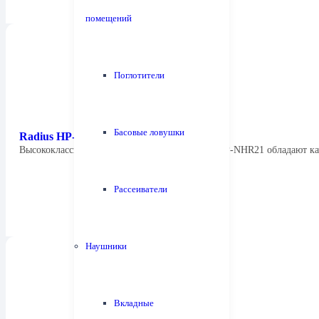
помещений
Поглотители
Басовые ловушки
Radius HP-NHR21
Высококлассные наушники-вкладыши Radius HP-NHR21 обладают к
Рассеиватели
Наушники
Вкладные