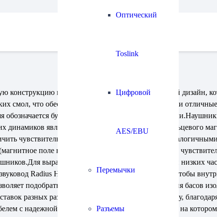
Оптический
Toslink
 конструкцию и привлекательный индустриальный дизайн, ко
Цифровой
ских смол, что обеспечивает механическую прочность и отличные
яя обозначается буквой K в окончании названия модели.Науш
х динамиков является наличие дополнительного кольцевого магн
AES/EBU
ичить чувствительность динамика по сравнению с аналогичными
магнитное поле высокой плотности) и благодаря ему чувствител
аушников.Для выравнивания характеристики в области низких ч
Перемычки
вуковод Radius HP-NHR11K сделан таким образом, чтобы внутр
зволяет подобрать оптимальную с точки зрения уровня басов и
вставок разных размеров) имеют анатомическую форму, благода
ем с надежной внешней изоляцией длиной 120 см, на котором с
Разъемы