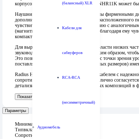
(балансный) XLR
корпусов. Внешняя отделка Radius HP-NHR11K может быть
Наушники Radius HP-NHR11K оснащены фирменными дина
дополнительного кольцевого магнита, расположенного пе
чувствительность динамика по сравнению с аналогичным
Кабели для
(магнитное поле высокой плотности) и благодаря ему чув
компактных наушников.
Для выравнивания характеристики в области низких ча
звуковод Radius HP-NHR11K сделан таким образом, чтоб
сабвуферов
Это позволяет подобрать оптимальную с точки зрения у
поставляются четыре пары вставок разных размеров) им
Radius HP-NHR11K оснащены гибким кабелем с надежной 
RCA-RCA
сопротивлении 25 Ом данная модель отлично согласуетс
детализированное звучание музыкальных композиций в фо
Показать больше
Показать меньше
(несимметричный)
Параметры
Минимальная частота, Гц
5
Аудиомебель
Тип
вкладыши, динамические
Сопротивление, Ом
25