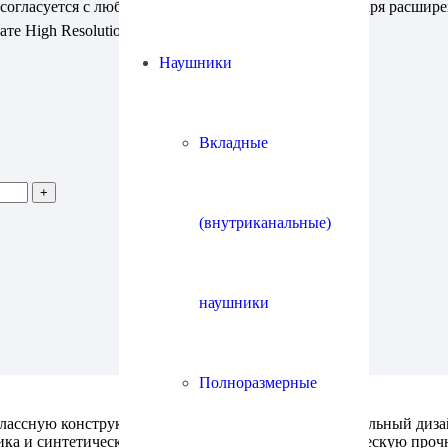
 согласуется с любой портативной техникой и благодаря расши
е High Resolution.
Наушники
Вкладные
(внутриканальные)
наушники
Полноразмерные
ссную конструкцию и привлекательный индустриальный дизайн
ка и синтетических смол, что обеспечивает механическую проч