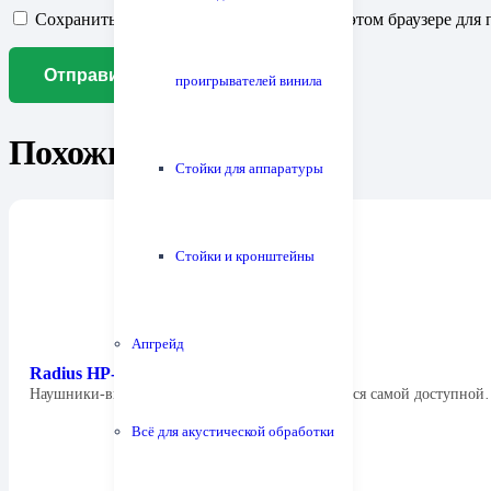
Сохранить моё имя, email и адрес сайта в этом браузере д
проигрывателей винила
Похожие товары
Стойки для аппаратуры
Стойки и кронштейны
Апгрейд
Radius HP-NEF11
Наушники-вкладыши Radius HP-NEF11B являются самой доступно
Всё для акустической обработки