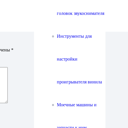
головок звукоснимателя
Инструменты для
ечены
*
настройки
проигрывателя винила
Моечные машины и
запчасти к ним