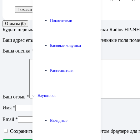
Показать больше
Показать меньше
Поглотители
Отзывы (0)
Будьте первым, кто оставил отзыв на “Наушники Radius HP-N
Ваш адрес email не будет опубликован.
Обязательные поля пом
Басовые ловушки
Ваша оценка
*
Рассеиватели
Наушники
Ваш отзыв
*
Имя
*
Email
*
Вкладные
Сохранить моё имя, email и адрес сайта в этом браузере д