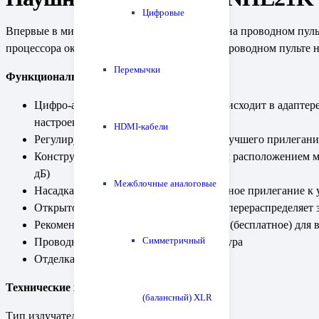
Цифровые
Впервые в мире — регулировка эквалайзера на проводном пуль
процессора окружающего звука кнопкой на проводном пульте 
Перемычки
Функциональные особенности:
Цифро-аналоговое преобразование происходит в адаптере
настроек под данный тип наушников
HDMI-кабели
Регулируемое положение насадки для лучшего прилегани
Конструкция High-MFD с фронтальным расположением ма
дБ)
Межблочные аналоговые
Насадка Deep Mount обеспечивает плотное прилегание к 
Открытое низкочастотное оформление перераспределяет 
Рекомендуем приложение NePlayer Lite (бесплатное) для
Симметричный
Проводной пульт, микрофонная гарнитура
Отделка черная
Технические характеристики
(балансный) XLR
Тип излучателя: динамик