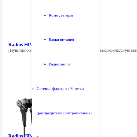
Коммутаторы
Блоки питания
Radius HP-NHR11
Наушники-вкладыши Radius HP-NHR11K имеют высококлассную к
Радиолампы
Сетевые фильтры / Розетки
(распредители электропитания)
Radius HP-NHR21