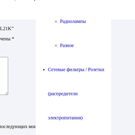
Радиолампы
HL21K”
ечены
*
Разное
Сетевые фильтры / Розетки
(распредители
электропитания)
ля последующих моих комментариев.