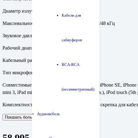
Диаметр излучателя: 13 мм
Кабели для
Максимальное цифровое разрешение: 24 бита/48 кГц
Звуковое давление: 102 дБ
сабвуферов
Рабочий диапазон частот: 5–24 000 Гц
Кабельный разъем: Lightning
RCA-RCA
Тип микрофона: ненаправленный
Совместимые модели: iPhone 7 Plus, iPhone 7, iPhone SE, iPhone 6s Pl
(несимметричный)
mini 3, iPad mini 2, iPad mini, iPod touch (6th gen.), iPod touch (5th 
Комплектность: 4 набора насадок (XS/S/M/L), скрепка для кабе
Аудиомебель
Показать больше
Показать меньше
58 995
₽