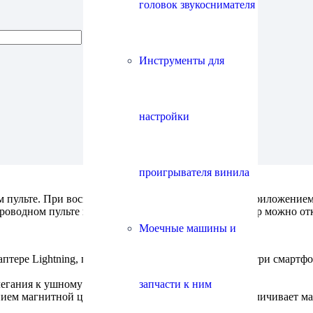
головок звукоснимателя
Инструменты для
настройки
проигрывателя винила
м пульте. При воспроизведении треков бесплатным приложением 
проводном пульте наушников! При желании эквалайзер можно от
Моечные машины и
аптере Lightning, где лучше защита от помех, чем внутри смар
легания к ушному каналу
запчасти к ним
ем магнитной цепи динамика. Это значительно увеличивает ма