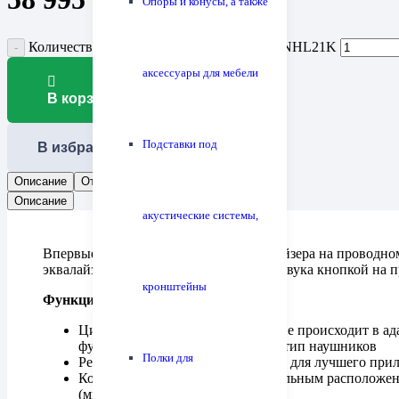
Опоры и конусы, а также
Количество товара Наушники Radius HP-NHL21K
аксессуары для мебели
В корзину
Подставки под
В избранное
Описание
Отзывы (0)
Описание
акустические системы,
Впервые в мире — регулировка эквалайзера на проводно
эквалайзера/процессора окружающего звука кнопкой на 
кронштейны
Функциональные особенности:
Цифро-аналоговое преобразование происходит в ад
функций и настроек под данный тип наушников
Полки для
Регулируемое положение насадки для лучшего при
Конструкция High-MFD с фронтальным расположени
(минимум на 4 дБ)