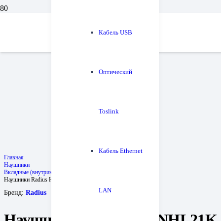
Кабель USB
Оптический
Toslink
Кабель Ethernet
Главная
Наушники
Вкладные (внутриканальные) наушники
Наушники Radius HP-NHL21K
LAN
Бренд:
Radius
Наушники Radius HP-NHL21K