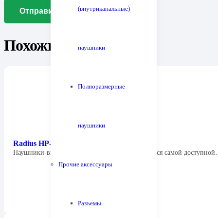
(внутриканальные)
Похожие товары
наушники
Полноразмерные
наушники
Radius HP-NEF11
Наушники-вкладыши Radius HP-NEF11B являются самой доступно
Прочие аксессуары
Разъемы