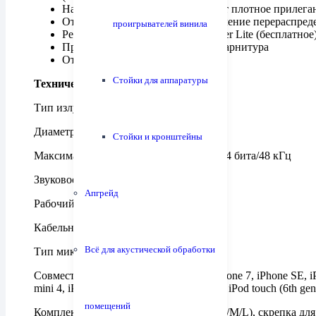
Насадка Deep Mount обеспечивает плотное прилега
Открытое низкочастотное оформление перераспреде
проигрывателей винила
Рекомендуем приложение NePlayer Lite (бесплатное
Проводной пульт, микрофонная гарнитура
Отделка черная
Стойки для аппаратуры
Технические характеристики
Тип излучателя: динамик
Диаметр излучателя: 13 мм
Стойки и кронштейны
Максимальное цифровое разрешение: 24 бита/48 кГц
Звуковое давление: 102 дБ
Апгрейд
Рабочий диапазон частот: 5–24 000 Гц
Кабельный разъем: Lightning
Всё для акустической обработки
Тип микрофона: ненаправленный
Совместимые модели: iPhone 7 Plus, iPhone 7, iPhone SE, iPhon
mini 4, iPad mini 3, iPad mini 2, iPad mini, iPod touch (6th gen
помещений
Комплектность: 4 набора насадок (XS/S/M/L), скрепка для