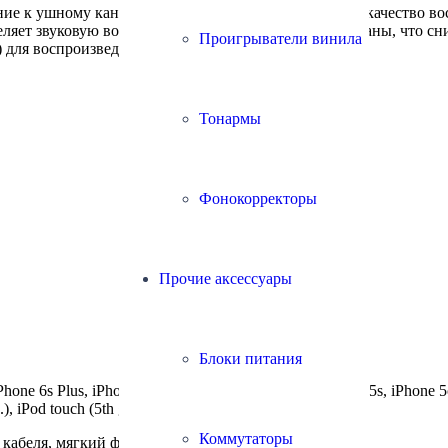
ние к ушному каналу, что улучшает шумоизоляцию и качество во
ляет звуковую волну от тыловой поверхности мембраны, что с
Проигрыватели винила
) для воспроизведения в высоком разрешении
Тонармы
Фонокорректоры
Прочие аксессуары
Блоки питания
e 6s Plus, iPhone 6s, iPhone 6 Plus, iPhone 6, iPhone 5s, iPhone 5c, 
.), iPod touch (5th gen.)
Коммутаторы
 кабеля, мягкий футляр, руководство пользователя