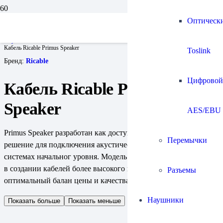
Оптическ
Главная
Кабели
Акустические готовые комплекты
Кабель Ricable Primus Speaker
Toslink
Бренд:
Ricable
Цифровой
Кабель Ricable Primus
Speaker
AES/EBU
Primus Speaker разработан как доступное и качественное
Перемычки
решение для подключения акустических систем в Hi-Fi
системах начальног уровня. Модель опирается на опыт Ricable
в создании кабелей более высокого класса и предлагает
Разъемы
оптимальный балан цены и качества звучания.
Наушники
Показать больше
Показать меньше