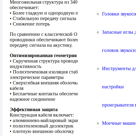
Многожильная структура из 340 жил по 0,12 мм²
обеспечивает:
• Более гладкую и однородную поверхность
Головки звукос
• Стабильную передачу сигнала
• Снижение потерь
Запасные иглы 
По сравнению с классической OFC-медью, такие
проводники обеспечивают более точную и прозрачную
передачу сигнала на акустику.
головок звукос
Оптимизированная геометрия
• Скрученная структура проводников снижает
индуктивность
Инструменты д
• Полиэтиченовая изоляция стабилизирует
электрические параметры
• Сверхгибкая внешняя оболочка упрощает укладку
настройки
кабеля
• Беспаечные контакты обеспечивают стабильное и
надежное соединение
проигрывателя 
Эффективная защита
Конструкция кабеля включает:
• алюминиево-майларовый экран
Моечные маши
• полиэтиленовый диэлектрик
• плотную внешнюю оболочку