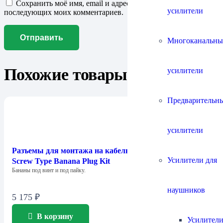
Сохранить моё имя, email и адрес сайта в этом браузере для
усилители
последующих моих комментариев.
Многоканальны
Похожие товары
усилители
Предварительн
усилители
Разъемы для монтажа на кабель Chord Company 4mm
Усилители для
Screw Type Banana Plug Kit
Бананы под винт и под пайку.
наушников
5 175
₽
В корзину
Усилители