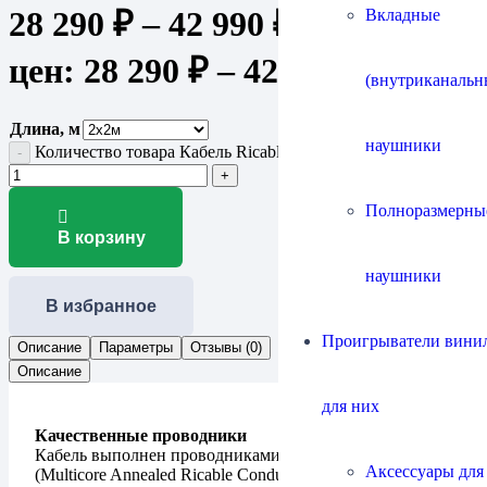
28 290
₽
–
42 990
₽
Диапазон
Вкладные
цен: 28 290 ₽ – 42 990 ₽
(внутриканальн
Длина, м
наушники
Количество товара Кабель Ricable Primus Speaker
Полноразмерны
В корзину
наушники
В избранное
Проигрыватели винил
Описание
Параметры
Отзывы (0)
Описание
для них
Качественные проводники
Кабель выполнен проводниками из меди MARC 7N
Аксессуары для
(Multicore Annealed Ricable Conductor) сечением 3,1 мм².