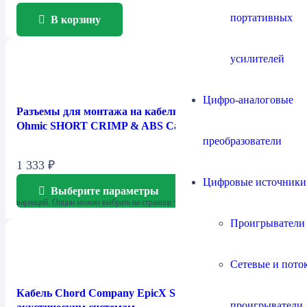
портативных
В корзину
усилителей
Цифро-аналоговые
Разъемы для монтажа на кабель Chord Company
Ohmic SHORT CRIMP & ABS Cap
преобразователи
1 333
₽
Цифровые источники
Выберите параметры
Этот товар имеет несколько
вариаций. Опции можно выбрать на странице товара.
Проигрыватели
Сетевые и пото
Кабель Chord Company EpicX Speaker / к
проигрыватели