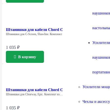
наушнико
настольны
Штанишки для кабеля Chord Company Little Trousers
Штанишки для C-Screen, Shawline. Комплект из…
Усилители
1 035
₽
В корзину
наушнико
портатив
Усилители мощ
Штанишки для кабеля Chord Company Big Trousers
Штанишки для Clearway, Epic. Комплект из…
Чехлы и аксесс
1 035
₽