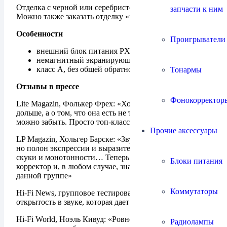
Отделка с черной или серебристой передней панелью.
запчасти к ним
Можно также заказать отделку «хром».
Особенности
Проигрыватели
внешний блок питания PXW II
немагнитный экранирующий корпус
класс А, без общей обратной связи
Тонармы
Отзывы в прессе
Фонокорректор
Lite Magazin, Фолькер Фрех: «Хочется слушать музыку
дольше, а о том, что она есть не только на виниле
можно забыть. Просто топ-класс».
Прочие аксессуары
LP Magazin, Хольгер Барске: «Звук тембрально ровный,
но полон экспрессии и выразительности — никакой
скуки и монотонности… Теперь это мой любимый
Блоки питания
корректор и, в любом случае, значимое изделие в
данной группе»
Коммутаторы
Hi-Fi News, групповое тестирование: «Приятная
открытость в звуке, которая дает музыке дышать»
Hi-Fi World, Ноэль Кивуд: «Ровное и проникновенное
Радиолампы