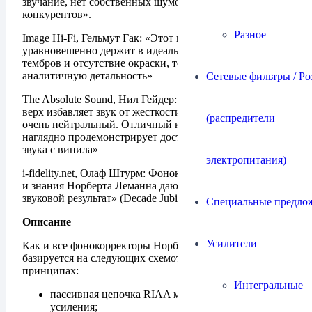
звучание, нет собственных шумов как у многих
конкурентов».
Разное
Image Hi-Fi, Гельмут Гак: «Этот корректор спокойно и
уравновешенно держит в идеальном балансе богатство
тембров и отсутствие окраски, темперамент и
аналитичную детальность»
Сетевые фильтры / Ро
The Absolute Sound, Нил Гейдер: «Чистый и быстрый
верх избавляет звук от жесткости, тональный баланс
(распредители
очень нейтральный. Отличный корректор, который
наглядно продемонстрирует достоинства аналогового
звука с винила»
электропитания)
i-fidelity.net, Олаф Штурм: Фонокорректор мечты. Опыт
и знания Норберта Леманна дают выдающийся
звуковой результат» (Decade Jubilee)
Специальные предло
Описание
Усилители
Как и все фонокорректоры Норберта Леманна Decade
базируется на следующих схемотехнических
принципах:
Интегральные
пассивная цепочка RIAA между двумя каскадами
усиления;