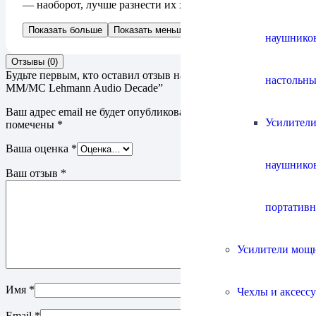
— наоборот, лучше разнести их хотя бы на полметра.
Показать больше
Показать меньше
наушнико
Отзывы (0)
Будьте первым, кто оставил отзыв на “Фонокорректор
настольны
MM/MC Lehmann Audio Decade”
Ваш адрес email не будет опубликован.
Обязательные поля
Усилители
помечены
*
Ваша оценка
*
наушнико
Ваш отзыв
*
портатив
Усилители мощ
Имя
*
Чехлы и аксесс
Email
*