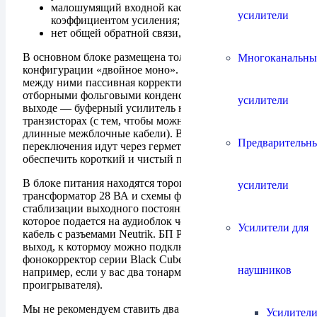
малошумящий входной каскад с высоким
усилители
коэффициентом усиления;
нет общей обратной связи, класс А.
В основном блоке размещена только аудиосхема
Многоканальны
конфигурации «двойное моно». Два каскада усиления,
между ними пассивная корректирующая цепочка с
отборными фольговыми конденсаторами Epco, на
усилители
выходе — буферный усилитель на дискретных
транзисторах (с тем, чтобы можно было использовать
длинные межблочные кабели). Все пользовательские
Предварительн
переключения идут через герметичные реле, чтобы
обеспечить короткий и чистый путь сигнала.
В блоке питания находятся тороидальный силовой
усилители
трансформатор 28 ВА и схемы фильтрации/
стаблизации выходного постоянного напряжения,
которое подается на аудиоблок через экранированный
Усилители для
кабель с разъемами Neutrik. БП PWX II имеет второй
выход, к котормоу можно подключить другой
фонокорректор серии Black Cube (это нужно,
наушников
например, если у вас два тонарма или два
проигрывателя).
Мы не рекомендуем ставить два блока один на другой
Усилители