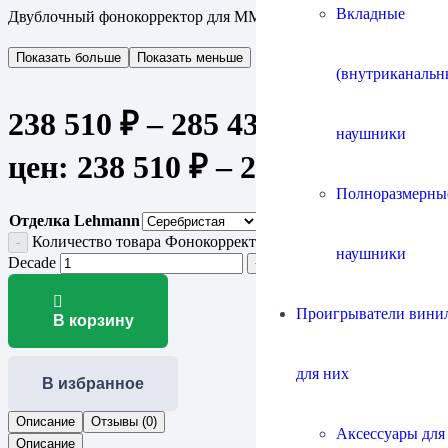
Вкладные
Двублочный фонокорректор для MM и MC-звукоснимателей
Показать больше
Показать меньше
(внутриканальн
238 510
₽
–
285 430
₽
Диапазон
наушники
цен: 238 510 ₽ – 285 430 ₽
Полноразмерны
Отделка Lehmann
Количество товара Фонокорректор MM/MC Lehmann Audio
наушники
Decade
Проигрыватели винил
В корзину
для них
В избранное
Описание
Отзывы (0)
Аксессуары для
Описание