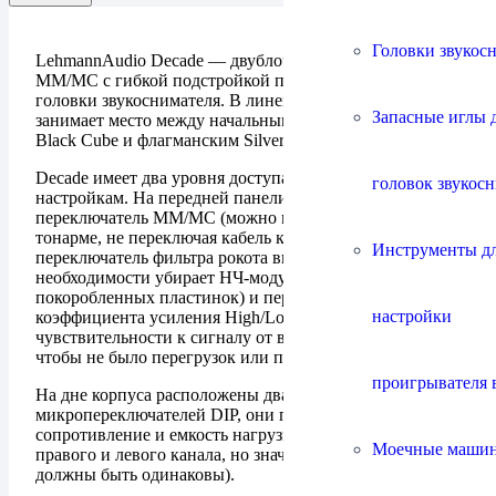
Головки звукос
LehmannAudio Decade — двублочный фонокорректор
ММ/МС с гибкой подстройкой под параметры вашей
головки звукоснимателя. В линейке фирмы он
Запасные иглы 
занимает место между начальными моделями серии
Black Cube и флагманским Silver Cube.
Decade имеет два уровня доступа к пользовательским
головок звукос
настройкам. На передней панели расположен
переключатель ММ/МС (можно менять головки в
тонарме, не переключая кабель к фонокорректору),
Инструменты д
переключатель фильтра рокота вкл.выкл. (при
необходимости убирает НЧ-модуляцию от
покоробленных пластинок) и переключатель
настройки
коэффициента усиления High/Low (подбор входной
чувствительности к сигналу от вашего звукоснимателя,
чтобы не было перегрузок или повышенного шума).
проигрывателя 
На дне корпуса расположены два блока
микропереключателей DIP, они позволяют подобрать
сопротивление и емкость нагрузки (отдельно для
Моечные маши
правого и левого канала, но значения в каналах
должны быть одинаковы).