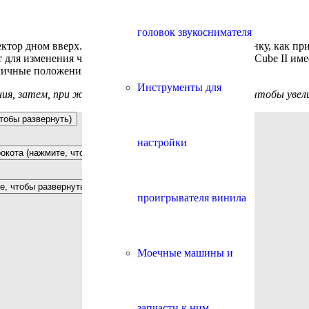
головок звукоснимателя
ектор дном вверх. Вы увидите примерно такую картинку, как п
для изменения частоты среза фильтра. Так как Black Cube II и
личные положения DIP-переключателей.
Инструменты для
я, затем, при желании, нажмите на изображение, чтобы увел
тобы развернуть)
настройки
окота (нажмите, чтобы развернуть)
, чтобы развернуть и листайте вправо-влево)
проигрывателя винила
Моечные машины и
запчасти к ним