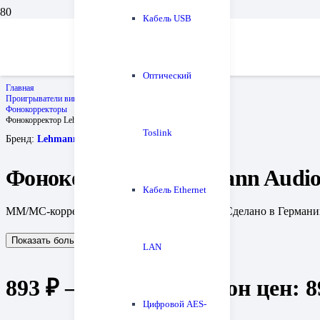
Кабель USB
Оптический
Главная
Проигрыватели винила и все для них
Фонокорректоры
Фонокорректор Lehmann Audio Black Cube II
Toslink
Бренд:
Lehmannaudio
Фонокорректор Lehmann Audio 
Кабель Ethernet
ММ/МС-корректор с гибкими настройками. Сделано в Герман
Показать больше
Показать меньше
LAN
893
₽
–
1 016
₽
Диапазон цен: 89
Цифровой AES-