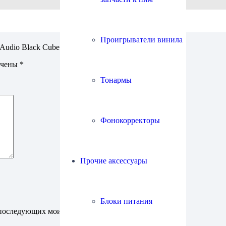
Проигрыватели винила
udio Black Cube II”
ечены
*
Тонармы
Фонокорректоры
Прочие аксессуары
Блоки питания
ля последующих моих комментариев.