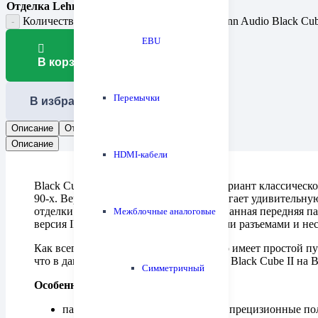
Отделка Lehmann
Количество товара Фонокорректор Lehmann Audio Black Cub
EBU
В корзину
Перемычки
В избранное
Описание
Отзывы (0)
Описание
HDMI-кабели
Black Cube II — новый специальный вариант классическ
90-х. Версия II, с одной стороны предлагает удивительну
отделки (черная, серебристая, хромированная передняя п
Межблочные аналоговые
версия II также отличается улучшенными разъемами и не
Как всегда, пользователь LehmannAudio имеет простой 
что в данном случае равнозначно смене Black Cube II на B
Симметричный
Особенности
пассивная цепь коррекции RIAA, прецизионные п