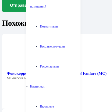
помещений
Похожие товары
Поглотители
Басовые ловушки
Рассеиватели
Фонокорректор Graham Slee Gram Amp 3 Fanfare (MC)
МС-версия модели Graham Slee Gram Amp…
Наушники
Вкладные