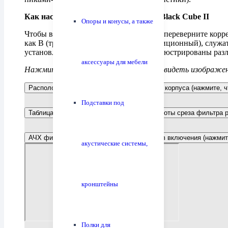
Как настраивается фильтр рокота в Black Cube II
Опоры и конусы, а также
Чтобы включить фильтр рокота, просто переверните корр
как B (трехпозиционный) и C (двухпозиционный), служат 
установлены поканально. Ниже проиллюстрированы раз
аксессуары для мебели
Нажмите на скрытые секции, чтобы увидеть изображени
Расположение DIP-переключателей на дне корпуса (нажмите, ч
Подставки под
Таблица положения переключателей и частоты среза фильтра р
АЧХ фильтра рокота для всех 16 вариантов включения (нажмите
акустические системы,
кронштейны
Полки для