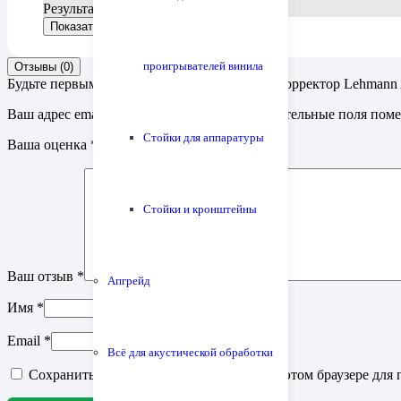
Результатов не найдено.
Показать больше
Показать меньше
проигрывателей винила
Отзывы (0)
Будьте первым, кто оставил отзыв на “Фонокорректор Lehmann A
Ваш адрес email не будет опубликован.
Обязательные поля пом
Стойки для аппаратуры
Ваша оценка
*
Стойки и кронштейны
Ваш отзыв
*
Апгрейд
Имя
*
Email
*
Всё для акустической обработки
Сохранить моё имя, email и адрес сайта в этом браузере д