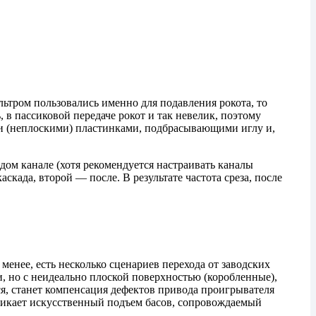
льтром пользовались именно для подавления рокота, то
в пассиковой передаче рокот и так невелик, поэтому
и (неплоскими) пластинками, подбрасывающими иглу и,
ждом канале (хотя рекомендуется настраивать каналы
аскада, второй — после. В результате частота среза, после
 менее, есть несколько сценариев перехода от заводских
, но с неидеально плоской поверхностью (коробленные),
я, станет компенсация дефектов привода проигрывателя
зникает искусственный подъем басов, сопровождаемый