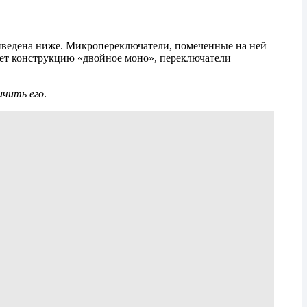
риведена ниже. Микропереключатели, помеченные на ней
меет конструкцию «двойное моно», переключатели
ичить его
.