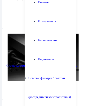
Разъемы
Коммутаторы
Блоки питания
Радиолампы
Фонокорректор Audio Analogue AAPhono
AAphono был разработан на основе конфигурации…
Сетевые фильтры / Розетки
(распредители электропитания)