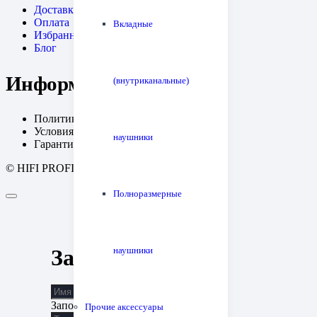
Доставка
Оплата
Вкладные
Избранное
Блог
Информация
(внутриканальные)
Политика конфиденциальности
Условия возрата
наушники
Гарантия
© HIFI PROFI. Дизайн:
fineweb
Полноразмерные
наушники
Заявка на запись
Заполните поле
Прочие аксессуары