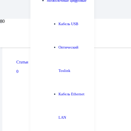
Межблочные цифровые
Кабель USB
Мы отвечаем за резуль
Оптический
Статьи
09.11.2024
Toslink
0
Кабель Ethernet
LAN