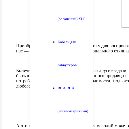
(балансный) XLR
Кабели для
Приобретая высококачественную технику для воспроиз
нас — предвкушают получения эмоционального отклика 
сабвуферов
Конечно, частенько, аппаратура решает и другие задачи
быть в тренде, и т. д. И роль ответственного продавца
потребностей, провести анализ их значимости, подго
любого высококлассного товара.
RCA-RCA
(несимметричный)
А что если комплект для проигрывания мелодий может 