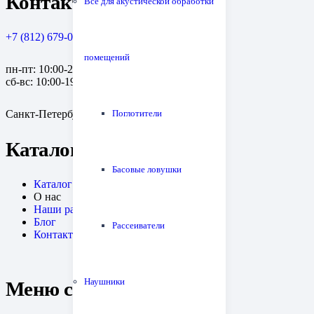
Контакты
Всё для акустической обработки
+7 (812) 679-08-79
помещений
пн-пт: 10:00-20:00
сб-вс: 10:00-19:00
Санкт-Петербург, пр. Медиков, 10к1
Поглотители
Каталог
Басовые ловушки
Каталог
О нас
Наши работы
Блог
Рассеиватели
Контакты
Наушники
Меню сайта