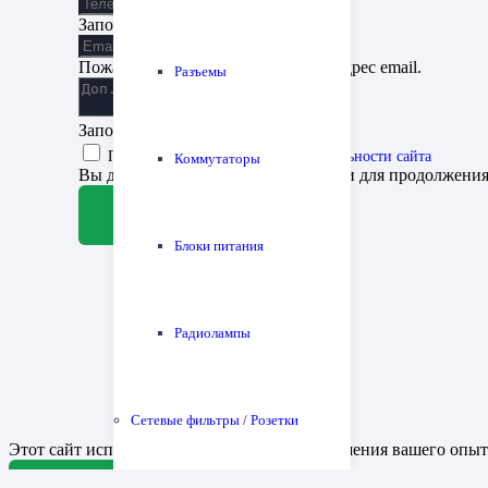
Заполните поле
Пожалуйста, введите корректный адрес email.
Разъемы
Заполните поле
Принимаю
политику конфиденциальности сайта
Коммутаторы
Вы должны согласиться с условиями для продолжени
Отправить заявку
Блоки питания
Радиолампы
Сетевые фильтры / Розетки
Этот сайт использует файлы cookie для улучшения вашего опыта