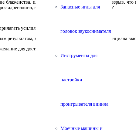
не блаженства, или испытать такой эмоциональный взрыв, что
Запасные иглы для
ос адреналина, на глаза невольно навернулись слёзы?
 прилагать усилия!
головок звукоснимателя
м результатом, настоящим полным раскрытием потенциала выс
желание для достижения такого результата.
Инструменты для
настройки
проигрывателя винила
Моечные машины и