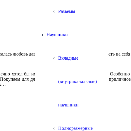
Разъемы
Наушники
алась любовь давать всяческие советы и нелюбовь брать на себ
Вкладные
ечно хотел бы иметь дело только с ответственными. Особенно 
 Покупаем для длительного использования и тратим приличное 
(внутриканальные)
ях…
наушники
Полноразмерные