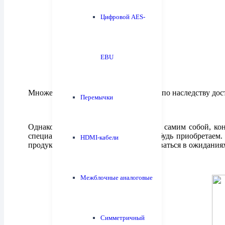
Цифровой AES-
EBU
Множеству наших соотечественников по наследству дост
Перемычки
Однако, каждый, будучи искренним с самим собой, кон
специалистами у которых мы что-нибудь приобретаем.
HDMI-кабели
продукт. Ведь так не хочется разочароваться в ожидани
Межблочные аналоговые
Симметричный