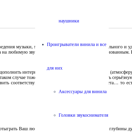
наушники
Проигрыватели винила и все
ведения музыки, мы в праве ожидать не только длительного и 
на любимую звуковую дорожку. И это является обоснованным. 
для них
: дополнить интерьер, подчеркнуть статус, создать фон (атмосф
 в таком случае тоже значительна. Необходимо проделать серьё
товить соответствующее предложение в рамках бюджета… то е
Аксессуары для винила
Головки звукоснимателя
отыграть Ваш любимый трек так, что это затронет до глубины