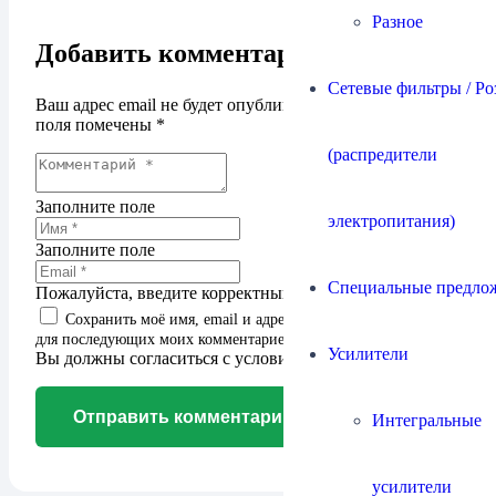
Разное
Добавить комментарий
Сетевые фильтры / Ро
Ваш адрес email не будет опубликован.
Обязательные
поля помечены
*
(распредители
Заполните поле
электропитания)
Заполните поле
Специальные предло
Пожалуйста, введите корректный адрес email.
Сохранить моё имя, email и адрес сайта в этом браузере
для последующих моих комментариев.
Усилители
Вы должны согласиться с условиями для продолжения
Отправить комментарий
Интегральные
усилители