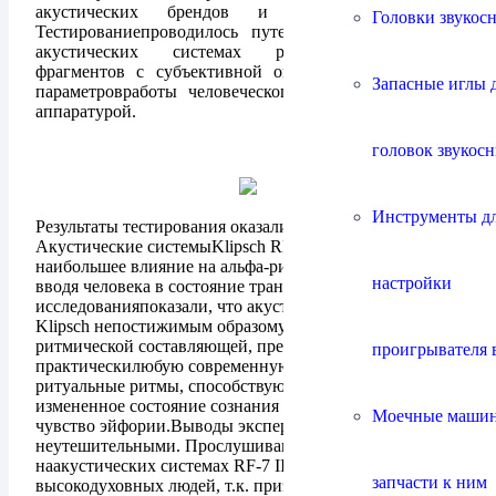
акустических брендов и трех европейских.
Головки звукос
Тестированиепроводилось путем прослушивания на
акустических системах различныхмузыкальных
фрагментов с субъективной оценкой и измерением
Запасные иглы 
параметровработы человеческого мозга специальной
аппаратурой.
головок звукос
Инструменты д
Результаты тестирования оказались шокирующими!
Акустические системыKlipsch RF-7 II показали
наибольшее влияние на альфа-ритмы головногомозга,
настройки
вводя человека в состояние транса. Дальнейшие
исследованияпоказали, что акустические системы
Klipsch непостижимым образомусиливают доминанту
ритмической составляющей, превращая
проигрывателя 
практическилюбую современную музыку в шаманские
ритуальные ритмы, способствующиевведению в
измененное состояние сознания и вызывающие
Моечные маши
чувство эйфории.Выводы экспертов были
неутешительными. Прослушивание музыки
наакустических системах RF-7 II опасно для
запчасти к ним
высокодуховных людей, т.к. приэтом происходит