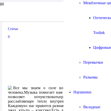
Межблочные ц
Klipsch на службе…
Оптическ
Статьи
Toslink
09.11.2024
0
Цифровы
Перемычки
Разъемы
Все мы знаем о силе воздействия музыки на
Наушники
человека.Музыка помогает нам грустить и радоваться,
позволяет почувствоватьприлив сил или
расслабляющее тепло внутреннего умиротворения.
Каждомуиз нас нравится разная музыка. Кто-то любит
Вкладные
джаз, кто-то – классику.Есть достаточное количество