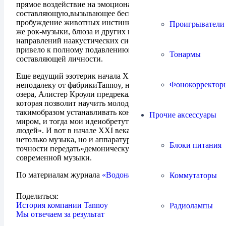
прямое воздействие на эмоциональную
составляющую,вызывающее беспричинную радость и
пробуждение животных инстинктов.Прослушивание
Проигрыватели
же рок-музыки, блюза и других низкодуховных
направлений наакустических системах Klipsch вообще
привело к полному подавлениюморальной
Тонармы
составляющей личности.
Еще ведущий эзотерик начала ХХ века, живший
Фонокорректор
неподалеку от фабрикиTannoy, на берегу Лохнесского
озера, Алистер Кроули предрекал: «Появитсямузыка,
которая позволит научить молодежь впадать в транс и
такимобразом устанавливать контакт с демоническим
Прочие аксессуары
миром, и тогда мои идеиобретут понимание среди
людей». И вот в начале ХХI века появилась уже
нетолько музыка, но и аппаратура, способная в
Блоки питания
точности передать»демоническую составляющую»
современной музыки.
По материалам журнала
«Водонапорная башня»
Коммутаторы
Поделиться:
История компании Tannoy
Радиолампы
Мы отвечаем за результат