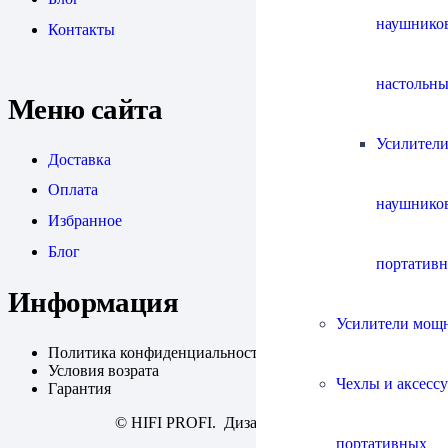
наушнико
Контакты
настольны
Меню сайта
Усилители
Доставка
Оплата
наушнико
Избранное
Блог
портатив
Информация
Усилители мощ
Политика конфиденциальности
Условия возрата
Чехлы и аксесс
Гарантия
© HIFI PROFI. Дизайн:
fineweb
портативных