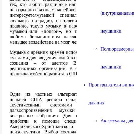
тех, кто любит различные направления рока.Музыка
неразрывно связана с нашей жизнью. И даже те, кто не
(внутриканальн
интересуетсямузыкой специально, все равно ее
слушают: по радио, на телевидении, врекламе. Как
правило, такую музыку в народе называют «легкой
наушники
музыкой»или «попсой», но при этом она горячо
любима большинством населения и оказывает не
меньшее воздействие на мозг, чем любая другая.
Полноразмерны
Музыка с древних времен использовалась различными
культами для введениялюдей в определенное состояние
сознания – от адептов Вуду дотрадиционных
наушники
религиозных организаций. В современном мире эта
практикаособенно развита в США.
Проигрыватели винил
Одна из частных альтернативных христианских
церквей США решила оснаститьсвой зал встреч
для них
акустическими системами высокого класса,
длявоспроизведения музыки на еженедельных
воскресных собраниях. Для этогослужители культа
Аксессуары для
прибегли к помощи специалистов из Северо-
АмериканскогоХристианского университета
психоакустики. Выбор состоял из пятиамериканских