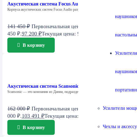
Акустическая система Focus Audio FSC 1 SE Center
Корпуса акустических систем Focus Audio разработаны…
наушнико
141 450
₽
Первоначальная цена составляла 141
450 ₽.
97 200
₽
Текущая цена: 97 200 ₽.
настольны
В корзину
Усилители
наушнико
Акустическая система Scansonic M6
портатив
Scansonic — это компания из Дании, подразделение…
Усилители мощ
162 000
₽
Первоначальная цена составляла 162
000 ₽.
103 491
₽
Текущая цена: 103 491 ₽.
Чехлы и аксесс
В корзину