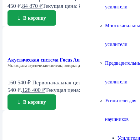
450 ₽.
84 870
₽
Текущая цена: 84 870 ₽.
усилители
В корзину
Многоканальны
усилители
Акустическая система Focus Audio FCC 2 SE Center
Предварительн
Мы создаем акустические системы, которые дарят…
усилители
160 540
₽
Первоначальная цена составляла 160
540 ₽.
128 400
₽
Текущая цена: 128 400 ₽.
Усилители для
В корзину
наушников
Усилители