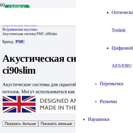
СКИДКА!
СКИДКА!
СКИДКА!
СКИДКА!
СКИДКА!
Оптическ
Главная
Акустические системы
Встраиваемая акустика
Toslink
Акустическая система PMC ci90slim
Бренд:
PMC
Цифровой
Акустическая система PMC
AES/EBU
ci90slim
Перемычки
Акустические системы для скрытой установки в стену или
потолок. Могут использоваться как настенные
Разъемы
Наушники
Показать больше
Показать меньше