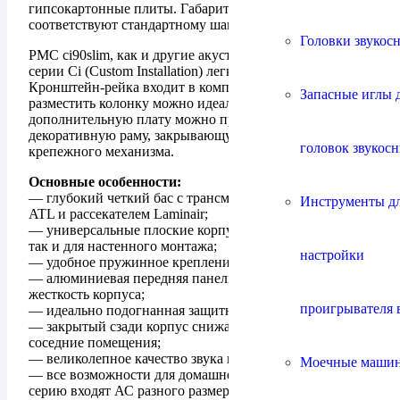
гипсокартонные плиты. Габариты их корпуса
соответствуют стандартному шагу направляющих.
Головки звукос
PMC ci90slim, как и другие акустические системы
серии Ci (Custom Installation) легко повесить на стену.
Кронштейн-рейка входит в комплект и с его помощью
Запасные иглы 
разместить колонку можно идеально ровно. За
дополнительную плату можно приобрести
декоративную раму, закрывающую элементы
головок звукос
крепежного механизма.
Основные особенности:
— глубокий четкий бас с трансмиссионной линией
Инструменты д
ATL и рассекателем Laminair;
— универсальные плоские корпуса как для встройки,
так и для настенного монтажа;
настройки
— удобное пружинное крепление Qikfire;
— алюминиевая передняя панель увеличивает
жесткость корпуса;
проигрывателя 
— идеально подогнанная защитная решетка без рамки;
— закрытый сзади корпус снижает утечку звука в
соседние помещения;
— великолепное качество звука и широкое покрытие;
Моечные маши
— все возможности для домашнего кинотеатра, в
серию входят АС разного размера и настенный