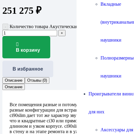
Вкладные
251 275
₽
(внутриканальн
Количество товара Акустическая система PMC ci90slim
наушники
В корзину
Полноразмерны
В избранное
наушники
Описание
Отзывы (0)
Описание
Проигрыватели винил
Все помещения разные и потому мы предлагаем
разные конфигурации для встраиваемых колонок. PMC
для них
ci90slim дает тот же характер звука и характеристики,
что и квадратные ci30 или прямоугольные ci45, но в
длинном и узком корпусе. ci90slim можно монтировать
Аксессуары для
в стену и на этапе ремонта и в уже отделанные