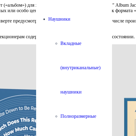
(«альбом») для хранения пластинок HumminGuru 12″ Album Jacke
ых или особо ценных наружных конвертов пластинок формата «а
Наушники
онверте предусмотрено место для записей, например, о числе пр
екционерам содержать ценный «винил» в идеальном состоянии.
Вкладные
(внутриканальные)
наушники
Полноразмерные