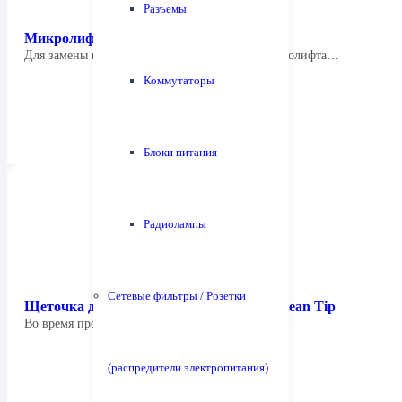
Разъемы
Микролифт Tonar 4498 Arm Lifter
Для замены изношенного или сломанного микролифта…
Коммутаторы
Блоки питания
Радиолампы
Сетевые фильтры / Розетки
Щеточка для чистки иглы Tonar 4250 Clean Tip
Во время проигрывания ваших пластинок и…
(распредители электропитания)