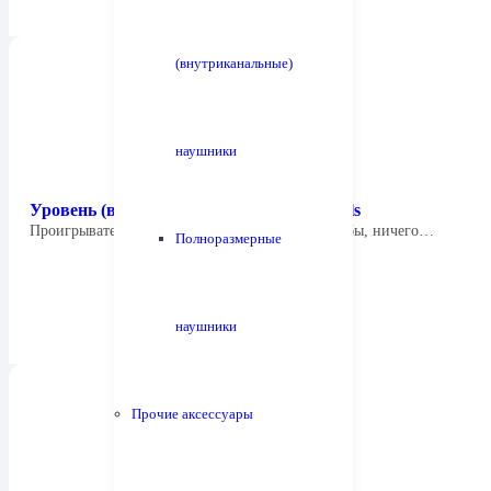
(внутриканальные)
наушники
Уровень (ватерпас) 3131 Tonar Cross Balls
Проигрыватель установлен неровно? Казалось бы, ничего…
Полноразмерные
наушники
Прочие аксессуары