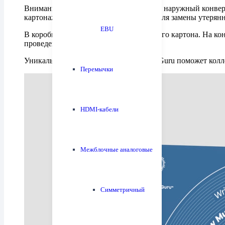
Вниманию филофонистов предлагается наружный конверт 
картонажной фабрике и предназначен для замены утерянн
EBU
В коробке 25 штук конвертов из плотного картона. На к
проведенных циклов мойки.
Уникальная товарная позиция HumminGuru поможет колл
Перемычки
HDMI-кабели
Межблочные аналоговые
Симметричный