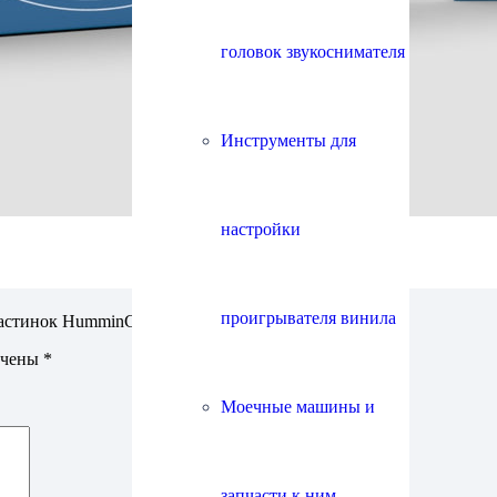
головок звукоснимателя
Инструменты для
настройки
проигрывателя винила
астинок HumminGuru (25 шт.)”
ечены
*
Моечные машины и
запчасти к ним