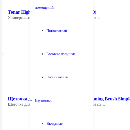
помещений
Tonar High End Headshell SME Type (4420)
Универсальный держатель картриджей типа OM в…
Поглотители
Басовые ловушки
Рассеиватели
Щеточка для иглы Tonar 3008 Stylus Сleaning Brush Simpl
Наушники
Щеточка для чистки иглы проигрывателя виниловых…
Вкладные