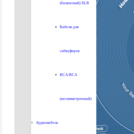
(балансный) XLR
Кабели для
сабвуферов
RCA-RCA
(несимметричный)
Аудиомебель