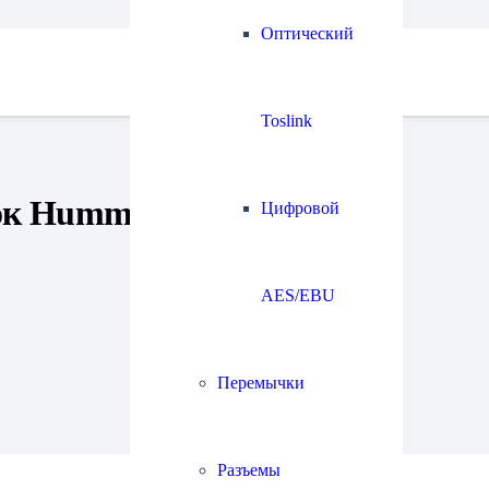
Оптический
Toslink
ок HumminGuru (25 шт.)
Цифровой
AES/EBU
Перемычки
Разъемы