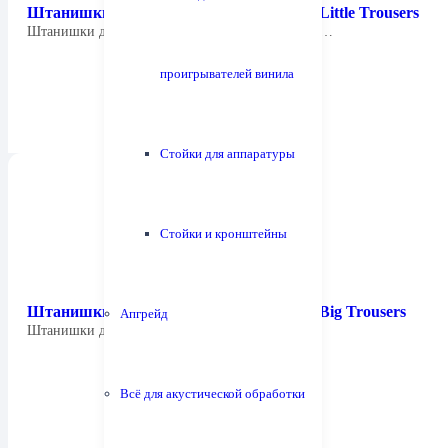
Штанишки для кабеля Chord Company Little Trousers
Штанишки для C-Screen, Shawline. Комплект из…
проигрывателей винила
Стойки для аппаратуры
Стойки и кронштейны
Штанишки для кабеля Chord Company Big Trousers
Апгрейд
Штанишки для Clearway, Epic. Комплект из…
Всё для акустической обработки