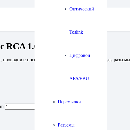
Оптический
Toslink
c RCA 1.0 m
Цифровой
 проводник: посеребренная монокристаллическая медь, разъемы: 
AES/EBU
Перемычки
 m
Разъемы