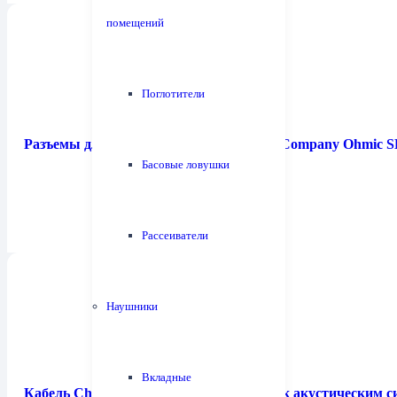
помещений
Поглотители
Разъемы для монтажа на кабель Chord Company Ohmic
Басовые ловушки
Рассеиватели
Наушники
Вкладные
Кабель Chord Company EpicX Speaker / к акустическим 