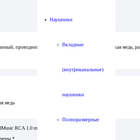
Наушники
Вкладные
нный, проводник: посеребренная монокристаллическая медь, раз
(внутриканальные)
наушники
ая медь
Полноразмерные
rdMusic RCA 1.0 m”
ечены
*