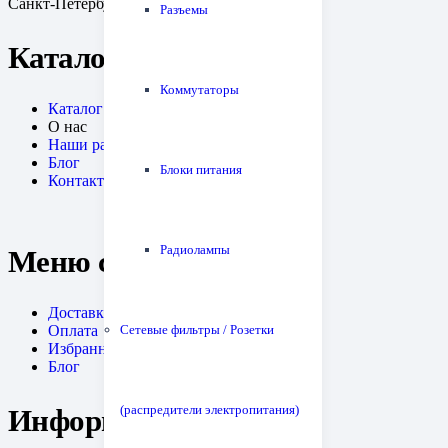
Санкт-Петербург, пр. Медиков, 10к1
Разъемы
Каталог
Коммутаторы
Каталог
О нас
Наши работы
Блог
Блоки питания
Контакты
Радиолампы
Меню сайта
Доставка
Сетевые фильтры / Розетки
Оплата
Избранное
Блог
(распредители электропитания)
Информация