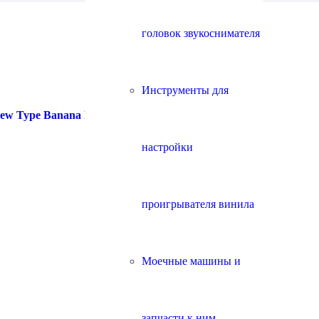
головок звукоснимателя
Инструменты для
w Type Banana Plug Kit
настройки
проигрывателя винила
Моечные машины и
запчасти к ним