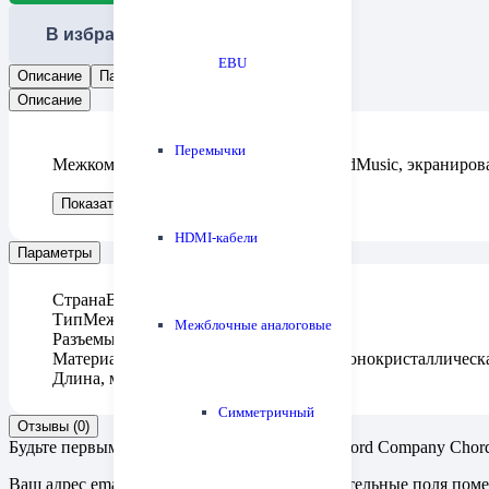
В избранное
EBU
Описание
Параметры
Отзывы (0)
Описание
Перемычки
Межкомпонентный кабель, серия: ChordMusic, экранирова
Показать больше
Показать меньше
HDMI-кабели
Параметры
Страна
Великобритания
Тип
Межблочный кабель RCA
Межблочные аналоговые
Разъемы
RCA-RCA
Материал проводника
Посеребренная монокристаллическ
Длина, м
Симметричный
Отзывы (0)
Будьте первым, кто оставил отзыв на “The Chord Company Cho
Ваш адрес email не будет опубликован.
Обязательные поля пом