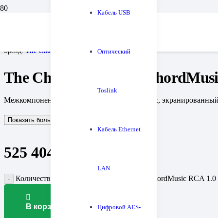
Кабель USB
Главная
Кабели
Межблочные аналоговые
The Chord Company ChordMusic RCA 1.0 m
Бренд:
The Chord Company
Оптический
The Chord Company ChordMusi
Toslink
Межкомпонентный кабель, серия: ChordMusic, экранированный,
Показать больше
Показать меньше
Кабель Ethernet
525 404
₽
LAN
Количество товара The Chord Company ChordMusic RCA 1.0
В корзину
Цифровой AES-