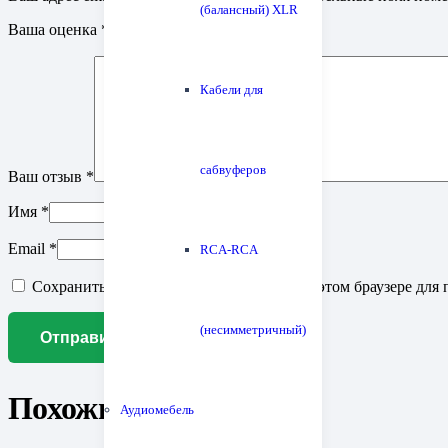
(балансный) XLR
Ваша оценка
*
Кабели для
сабвуферов
Ваш отзыв
*
Имя
*
Email
*
RCA-RCA
Сохранить моё имя, email и адрес сайта в этом браузере д
(несимметричный)
Похожие товары
Аудиомебель