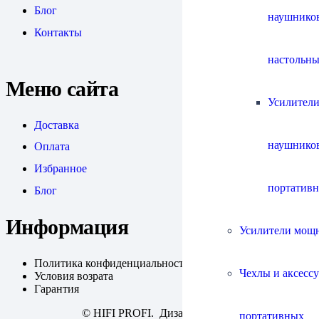
Блог
наушнико
Контакты
настольны
Меню сайта
Усилители
Доставка
наушнико
Оплата
Избранное
портатив
Блог
Информация
Усилители мощ
Политика конфиденциальности
Чехлы и аксесс
Условия возрата
Гарантия
© HIFI PROFI. Дизайн:
fineweb
портативных