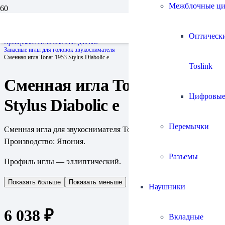
Межблочные ц
Главная
Оптическ
Проигрыватели винила и все для них
Запасные иглы для головок звукоснимателя
Сменная игла Tonar 1953 Stylus Diabolic e
Toslink
Сменная игла Tonar 1953
Цифровы
Stylus Diabolic e
Перемычки
Сменная игла для звукоснимателя Tonar Diabolic E.
Производство: Япония.
Разъемы
Профиль иглы — эллиптический.
Показать больше
Показать меньше
Наушники
6 038
₽
Вкладные