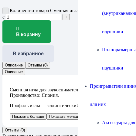
Количество товара Сменная игла Tonar 1953 Stylus Diabolic
(внутриканальн
e
наушники
В корзину
Полноразмерны
В избранное
Описание
Отзывы (0)
наушники
Описание
Проигрыватели винил
Сменная игла для звукоснимателя Tonar Diabolic E.
Производство: Япония.
для них
Профиль иглы — эллиптический.
Показать больше
Показать меньше
Аксессуары для
Отзывы (0)
Будьте первым, кто оставил отзыв на “Сменная игла Tonar