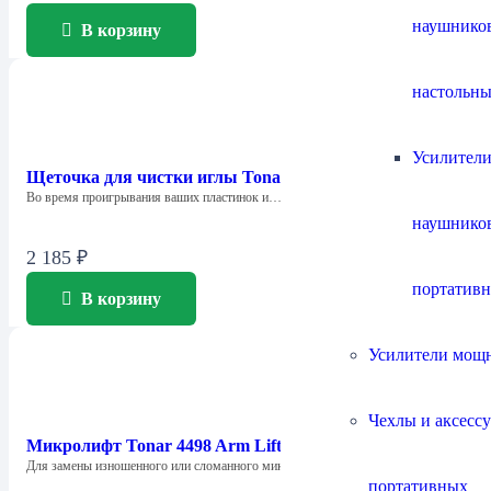
наушнико
В корзину
настольны
Усилители
Щеточка для чистки иглы Tonar 4250 Clean Tip
Во время проигрывания ваших пластинок и…
наушнико
2 185
₽
портатив
В корзину
Усилители мощ
Чехлы и аксесс
Микролифт Tonar 4498 Arm Lifter
Для замены изношенного или сломанного микролифта…
портативных