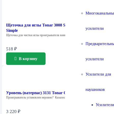
Многоканальны
Щеточка для иглы Tonar 3008 Stylus Сleaning Brush
усилители
Simple
Щеточка для чистки иглы проигрывателя виниловых…
Предварительн
518
₽
В корзину
усилители
Усилители для
наушников
Уровень (ватерпас) 3131 Tonar Cross Balls
Проигрыватель установлен неровно? Казалось бы, ничего…
Усилители
3 220
₽