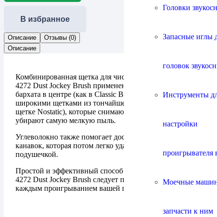
Головки звукос
В избранное
Запасные иглы 
Описание
Отзывы (0)
Описание
головок звукос
Комбинированная щетка для чистки грампластинок. В
4272 Dust Jockey Brush применено сочетание мягкого
бархата в центре (как в Classic Brush) с двумя
Инструменты д
широкими щетками из тончайшего углеволокна (как в
щетке Nostatic), которые снимают статический заряд и
убирают самую мелкую пыль.
настройки
Углеволокно также помогает достать пыль из глубоких
канавок, которая потом легко удаляется бархатной
проигрывателя 
подушечкой.
Простой и эффективный способ очистки с помощью
4272 Dust Jockey Brush следует применять перед
Моечные маши
каждым проигрыванием вашей грампластинки.
запчасти к ним