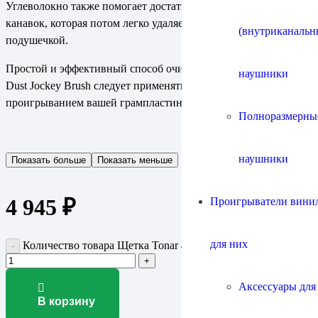
Углеволокно также помогает достать пыль из глубоких
канавок, которая потом легко удаляется бархатной
(внутриканальн
подушечкой.
Простой и эффективный способ очистки с помощью 4272
наушники
Dust Jockey Brush следует применять перед каждым
проигрыванием вашей грампластинки.
Полноразмерны
наушники
Показать больше
Показать меньше
4 945
₽
Проигрыватели винил
для них
Количество товара Щетка Tonar 4272 Dust Jockey Brush
Аксессуары для
В корзину