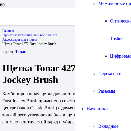
Межблочные ц
Оптическ
Главная
Проигрыватели винила и все для них
Toslink
Аксессуары для винила
Щетка Tonar 4272 Dust Jockey Brush
Бренд:
Tonar
Цифровы
Щетка Tonar 4272 Dust
Перемычки
Jockey Brush
Разъемы
Комбинированная щетка для чистки грампластинок. В 4272
Dust Jockey Brush применено сочетание мягкого бархата в
центре (как в Classic Brush) с двумя широкими щетками из
Наушники
тончайшего углеволокна (как в щетке Nostatic), которые
снимают статический заряд и убирают самую мелкую пыль.
Вкладные