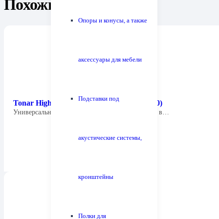
Похожие товары
Опоры и конусы, а также
аксессуары для мебели
Подставки под
Tonar High End Headshell SME Type (4420)
Универсальный держатель картриджей типа OM в…
акустические системы,
кронштейны
Полки для