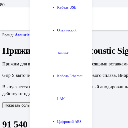
Кабель USB
Главная
Проигрыватели винила и все для них
Аксессуары для винила
Прижим пластинки Acoustic Signature Load S
Оптический
Бренд:
Acoustic Signature
Прижим пластинки Acoustic Sig
Toslink
Прижим для виниловых пластинок с виброгасящими вставками (S
Grip-S выточен на станке с ЧПУ из алюминиевого сплава. Виб
Кабель Ethernet
Выпускается в трех цветовых вариантах: черный анодированны
действуют одинаково.
LAN
Показать больше
Показать меньше
91 540
₽
Цифровой AES-