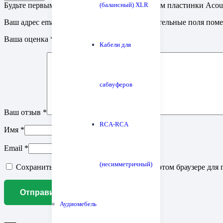
Будьте первым, кто оставил отзыв на “Прижим пластинки Acoust
(балансный) XLR
Ваш адрес email не будет опубликован.
Обязательные поля пом
Ваша оценка
*
Кабели для
сабвуферов
Ваш отзыв
*
RCA-RCA
Имя
*
Email
*
(несимметричный)
Сохранить моё имя, email и адрес сайта в этом браузере д
Аудиомебель