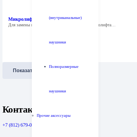
(внутриканальные)
Микролифт Tonar 4498 Arm Lifter
Для замены изношенного или сломанного микролифта…
наушники
Полноразмерные
Показать еще
наушники
Контакты
Прочие аксессуары
+7 (812) 679-08-79