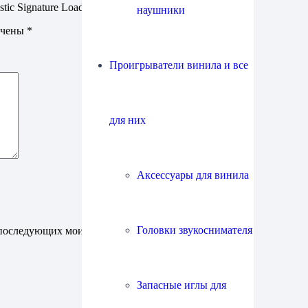
ic Signature Load S”
наушники
ечены
*
Проигрыватели винила и все
для них
Аксессуары для винила
Головки звукоснимателя
ля последующих моих комментариев.
Запасные иглы для