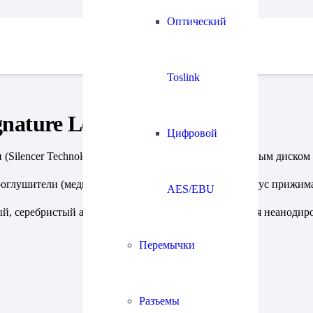
Оптический
Toslink
nature Load S
Цифровой
ilencer Technology). Для проигрывателей с массивным диском (о
роглушители (медные цилиндры) запрессованы в корпус прижима.
AES/EBU
й, серебристый анодированный, high gloss (блестящая неанодир
Перемычки
Разъемы