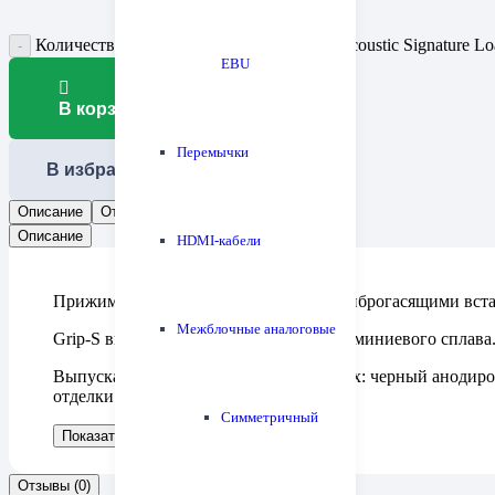
Количество товара Прижим пластинки Acoustic Signature Lo
EBU
В корзину
Перемычки
В избранное
Описание
Отзывы (0)
Описание
HDMI-кабели
Прижим для виниловых пластинок с виброгасящими вставка
Межблочные аналоговые
Grip-S выточен на станке с ЧПУ из алюминиевого сплава
Выпускается в трех цветовых вариантах: черный анодиро
отделки действуют одинаково.
Симметричный
Показать больше
Показать меньше
Отзывы (0)