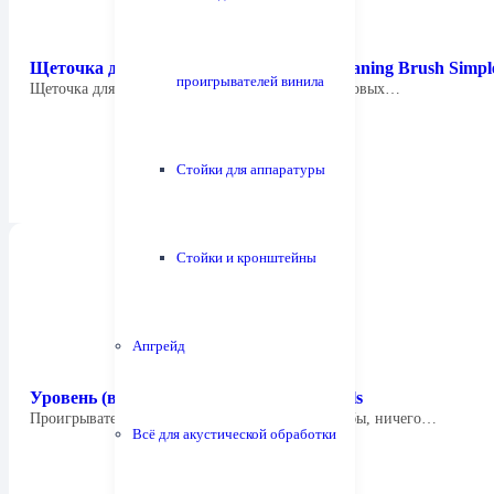
Щеточка для иглы Tonar 3008 Stylus Сleaning Brush Simpl
проигрывателей винила
Щеточка для чистки иглы проигрывателя виниловых…
Стойки для аппаратуры
Стойки и кронштейны
Апгрейд
Уровень (ватерпас) 3131 Tonar Cross Balls
Проигрыватель установлен неровно? Казалось бы, ничего…
Всё для акустической обработки