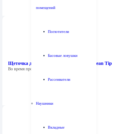
помещений
Поглотители
Басовые ловушки
Щеточка для чистки иглы Tonar 4250 Clean Tip
Во время проигрывания ваших пластинок и…
Рассеиватели
Наушники
Вкладные