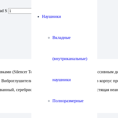
ad S
Наушники
Вкладные
(внутриканальные)
ми (Silencer Technology). Для проигрывателей с массивным дис
наушники
. Виброглушители (медные цилиндры) запрессованы в корпус при
ванный, серебристый анодированный, high gloss (блестящая неа
Полноразмерные