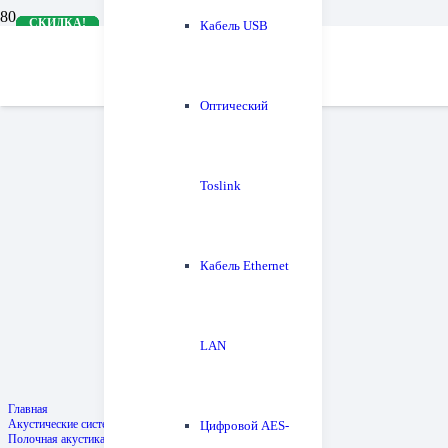
СКИДКА!
СКИДКА!
СКИДКА!
СКИДКА!
СКИДКА!
Кабель USB
Оптический
Toslink
Кабель Ethernet
LAN
Главная
Акустические системы
Цифровой AES-
Полочная акустика