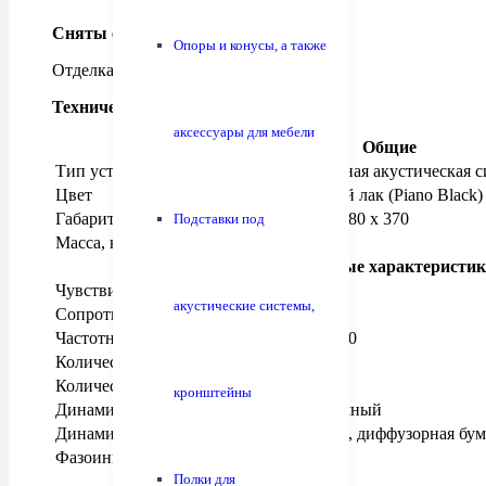
Сняты с производства
Опоры и конусы, а также
Отделка черный рояльный лак.
Технические характеристики
аксессуары для мебели
Общие
Тип устройства
Полочная акустическая с
Цвет
Черный лак (Piano Black)
Габариты, мм
190 x 280 x 370
Подставки под
Масса, кг
8
Основные характеристи
Чувствительность, дБ
88
акустические системы,
Сопротивление, Ом
6
Частотный диапазон, Гц — кГц
39 — 20
Количество динамиков, шт
2
Количество полос, шт
2
кронштейны
Динамик ВЧ
Ленточный
Динамик НЧ
130 мм, диффузорная бум
Фазоинвертор
Сзади
Полки для