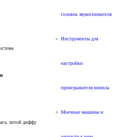
головок звукоснимателя
Инструменты для
истема
настройки
ки
проигрывателя винила
Моечные машины и
ага, литой диффузородержатель
запчасти к ним