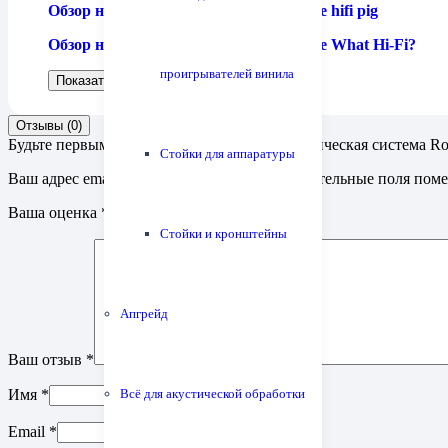
Обзор на английском читайте на сайте hifi pig
Обзор на английском читайте на сайте What Hi-Fi?
проигрывателей винила
Показать больше
Показать меньше
Отзывы (0)
Будьте первым, кто оставил отзыв на “Акустическая система R
Стойки для аппаратуры
Ваш адрес email не будет опубликован.
Обязательные поля пом
Ваша оценка
*
Стойки и кронштейны
Апгрейд
Ваш отзыв
*
Имя
*
Всё для акустической обработки
Email
*