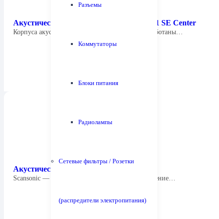
Разъемы
Акустическая система Focus Audio FSC 1 SE Center
Корпуса акустических систем Focus Audio разработаны…
Коммутаторы
Блоки питания
Радиолампы
Сетевые фильтры / Розетки
Акустическая система Scansonic M6
Scansonic — это компания из Дании, подразделение…
(распредители электропитания)