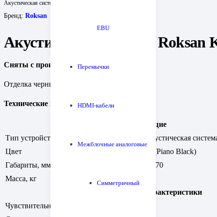
Акустическая система Roksan Kandy K2 TR5
Бренд:
Roksan
EBU
Акустическая система Roksan 
Сняты с производства
Перемычки
Отделка черный рояльный лак.
Технические характеристики
HDMI-кабели
Общие
Тип устройства
Полочная акустическая систем
Межблочные аналоговые
Цвет
Черный лак (Piano Black)
Габариты, мм
190 x 280 x 370
Масса, кг
8
Симметричный
Основные характеристики
Чувствительность, дБ
88