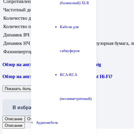
Сопротивление, Ом
6
(балансный) XLR
Частотный диапазон, Гц — кГц
39 — 20
Количество динамиков, шт
2
Количество полос, шт
2
Кабели для
Динамик ВЧ
Ленточный
Динамик НЧ
130 мм, диффузорная бумага, 
сабвуферов
Фазоинвертор
Сзади
Обзор на английском читайте на сайте hifi pig
RCA-RCA
Обзор на английском читайте на сайте What Hi-Fi?
Показать больше
Показать меньше
(несимметричный)
В избранное
Описание
Отзывы (0)
Аудиомебель
Описание