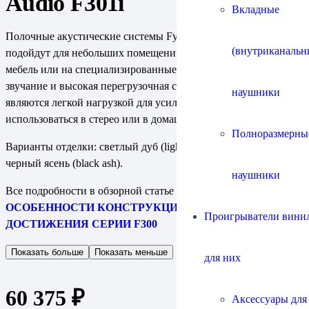
Audio F301i
Вкладные
Полочные акустические системы Fyne Audio F301 отлично
(внутриканальн
подойдут для небольших помещений, устанавливаются на
мебель или на специализированные подставки. Мощное
звучание и высокая перегрузочная способность. F301
наушники
являются легкой нагрузкой для усилителя и могут с успехом
использоваться в стерео или в домашнем кинотеатре.
Полноразмерны
Варианты отделки: светлый дуб (light oak), орех (walnut),
черный ясень (black ash).
наушники
Все подробности в обзорной статье на нашем сайте
ОСОБЕННОСТИ КОНСТРУКЦИИ И ТЕХНИЧЕСКИЕ
Проигрыватели винил
ДОСТИЖЕНИЯ СЕРИИ F300
Показать больше
Показать меньше
для них
60 375
₽
Аксессуары для