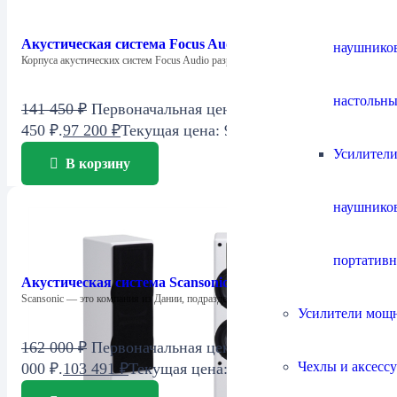
Акустическая система Focus Audio FSC 1 SE Center
наушнико
Корпуса акустических систем Focus Audio разработаны…
настольны
141 450
₽
Первоначальная цена составляла 141
450 ₽.
97 200
₽
Текущая цена: 97 200 ₽.
Усилители
В корзину
наушнико
портатив
Акустическая система Scansonic M6
Scansonic — это компания из Дании, подразделение…
Усилители мощ
162 000
₽
Первоначальная цена составляла 162
Чехлы и аксесс
000 ₽.
103 491
₽
Текущая цена: 103 491 ₽.