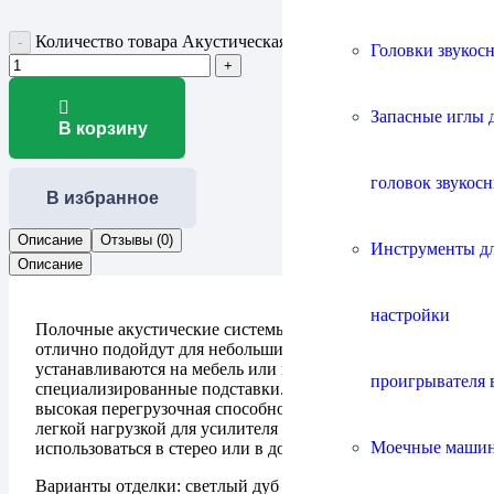
Количество товара Акустическая система Fyne Audio F301i
Головки звукос
Запасные иглы 
В корзину
головок звукос
В избранное
Описание
Отзывы (0)
Инструменты д
Описание
настройки
Полочные акустические системы Fyne Audio F301
отлично подойдут для небольших помещений,
устанавливаются на мебель или на
проигрывателя 
специализированные подставки. Мощное звучание и
высокая перегрузочная способность. F301 являются
легкой нагрузкой для усилителя и могут с успехом
Моечные маши
использоваться в стерео или в домашнем кинотеатре.
Варианты отделки: светлый дуб (light oak), орех