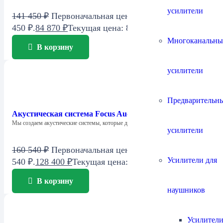
усилители
141 450
₽
Первоначальная цена составляла 141
450 ₽.
84 870
₽
Текущая цена: 84 870 ₽.
Многоканальны
В корзину
усилители
Предварительн
Акустическая система Focus Audio FCC 2 SE Center
Мы создаем акустические системы, которые дарят…
усилители
160 540
₽
Первоначальная цена составляла 160
Усилители для
540 ₽.
128 400
₽
Текущая цена: 128 400 ₽.
В корзину
наушников
Усилители