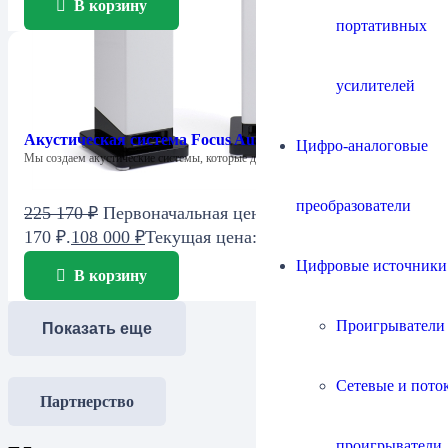
В корзину
портативных
усилителей
Акустическая система Focus Audio Model FC6 SE
Цифро-аналоговые
Мы создаем акустические системы, которые дарят…
преобразователи
225 170
₽
Первоначальная цена составляла 225
170 ₽.
108 000
₽
Текущая цена: 108 000 ₽.
Цифровые источники
В корзину
Проигрыватели
Показать еще
Сетевые и пото
Партнерство
проигрыватели