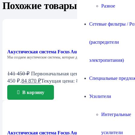
Похожие товары
Разное
Сетевые фильтры / Ро
(распредители
Акустическая система Focus Audio FCC 1 SE Center
Мы создаем акустические системы, которые дарят…
электропитания)
141 450
₽
Первоначальная цена составляла 141
Специальные предло
450 ₽.
84 870
₽
Текущая цена: 84 870 ₽.
В корзину
Усилители
Интегральные
усилители
Акустическая система Focus Audio FCC 2 SE Center