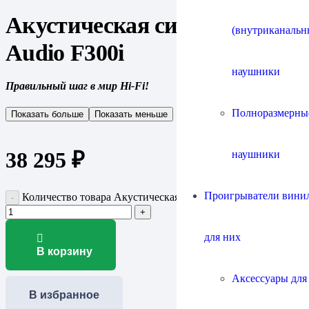
Акустическая система Fyne
(внутриканальн
Audio F300i
наушники
Правильный шаг в мир Hi-Fi!
Полноразмерны
Показать больше
Показать меньше
38 295
₽
наушники
Проигрыватели винил
Количество товара Акустическая система Fyne Audio F300i
для них
В корзину
Аксессуары для
В избранное