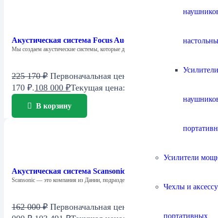
наушнико
Акустическая система Focus Audio Model FC6 SE
настольны
Мы создаем акустические системы, которые дарят…
Усилители
225 170
₽
Первоначальная цена составляла 225
170 ₽.
108 000
₽
Текущая цена: 108 000 ₽.
наушнико
В корзину
портатив
Усилители мощ
Акустическая система Scansonic M6
Scansonic — это компания из Дании, подразделение…
Чехлы и аксесс
162 000
₽
Первоначальная цена составляла 162
портативных