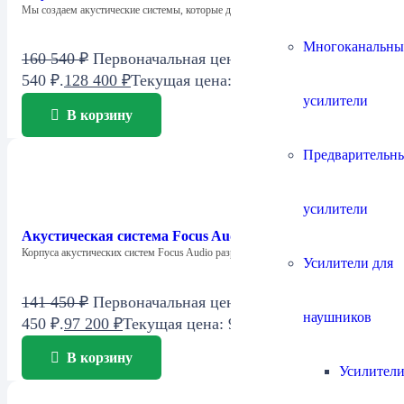
Мы создаем акустические системы, которые дарят…
Многоканальны
160 540
₽
Первоначальная цена составляла 160
540 ₽.
128 400
₽
Текущая цена: 128 400 ₽.
усилители
В корзину
Предварительн
усилители
Акустическая система Focus Audio FSC 1 SE Center
Корпуса акустических систем Focus Audio разработаны…
Усилители для
141 450
₽
Первоначальная цена составляла 141
наушников
450 ₽.
97 200
₽
Текущая цена: 97 200 ₽.
В корзину
Усилители