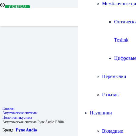
Межблочные ц
СКИДКА!
СКИДКА!
СКИДКА!
СКИДКА!
СКИДКА!
Оптическ
Toslink
Цифровы
Перемычки
Разъемы
Главная
Наушники
Акустические системы
Полочная акустика
Акустическая система Fyne Audio F300i
Бренд:
Fyne Audio
Вкладные