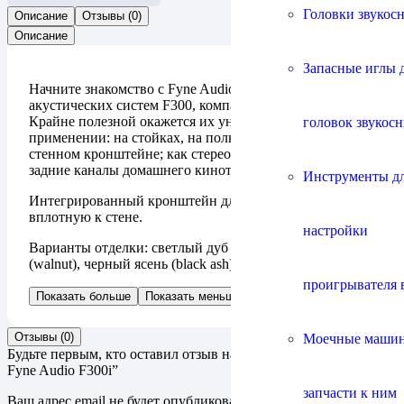
Головки звукос
Описание
Отзывы (0)
Описание
Запасные иглы 
Начните знакомство с Fyne Audio с полочных
акустических систем F300, компактных, но мощных.
Крайне полезной окажется их универсальность в
головок звукос
применении: на стойках, на полках в мебели, на
стенном кронштейне; как стерео, как передние или
задние каналы домашнего кинотеатра.
Инструменты д
Интегрированный кронштейн для крепления
вплотную к стене.
настройки
Варианты отделки: светлый дуб (light oak), орех
(walnut), черный ясень (black ash).
проигрывателя 
Показать больше
Показать меньше
Отзывы (0)
Моечные маши
Будьте первым, кто оставил отзыв на “Акустическая система
Fyne Audio F300i”
запчасти к ним
Ваш адрес email не будет опубликован.
Обязательные поля