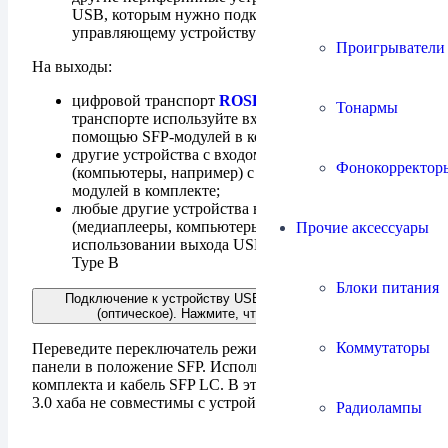
USB, которым нужно подключение к
управляющему устройству (USB-хост).
Проигрыватели
На выходы:
цифровой транспорт
ROSE RS130
(на
Тонармы
транспорте используйте вход USB 3.0 fiber) с
помощью SFP-модулей в комплекте;
другие устройства с входом USB 3.0 fiber
Фонокорректор
(компьютеры, например) с помощью SFP-
модулей в комплекте;
любые другие устройства в режиме USB-хост
(медиаплееры, компьютеры, например) при
Прочие аксессуары
использовании выхода USB 3.0 и кабеля USB 3.0
Type B
Блоки питания
Подключение к устройству USB-хост в режиме SFP
(оптическое). Нажмите, чтобы развернуть
Коммутаторы
Переведите переключатель режима выхода на боковой
панели в положение SFP. Используйте SFP-модули из
комплекта и кабель SFP LC. В этом режиме порты USB
3.0 хаба не совместимы с устройствами USB 2.0.
Радиолампы