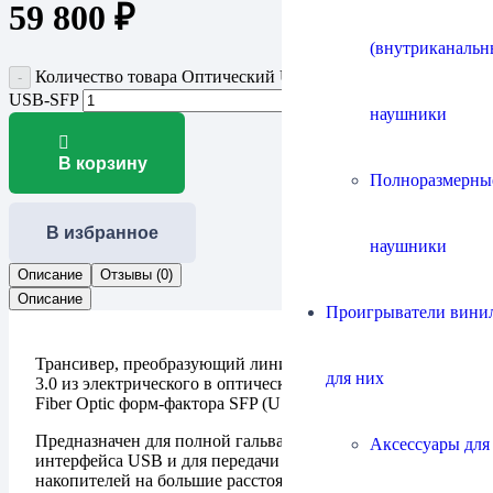
59 800
₽
(внутриканальн
Количество товара Оптический USB-хаб ROSE RSA720
USB-SFP
наушники
В корзину
Полноразмерны
В избранное
наушники
Описание
Отзывы (0)
Описание
Проигрыватели винил
Трансивер, преобразующий линии данных USB 2.0 и
для них
3.0 из электрического в оптический интерфейс USB 3.0
Fiber Optic форм-фактора SFP (USB 3.0 SFP).
Предназначен для полной гальванической изоляции
Аксессуары для
интерфейса USB и для передачи данных c USB-
накопителей на большие расстояния с помощью