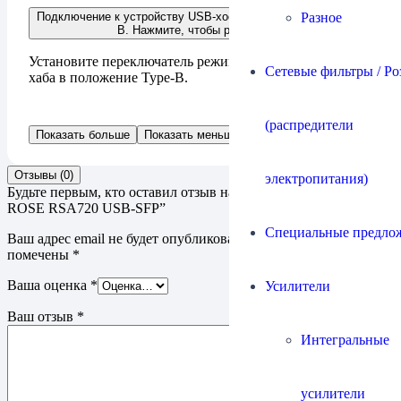
Разное
Подключение к устройству USB-хост кабелем USB 3.0 Type
B. Нажмите, чтобы развернуть
Установите переключатель режимов на боковой панели
Сетевые фильтры / Ро
хаба в положение Type-B.
(распредители
Показать больше
Показать меньше
Отзывы (0)
электропитания)
Будьте первым, кто оставил отзыв на “Оптический USB-хаб
ROSE RSA720 USB-SFP”
Специальные предло
Ваш адрес email не будет опубликован.
Обязательные поля
помечены
*
Ваша оценка
*
Усилители
Ваш отзыв
*
Интегральные
усилители