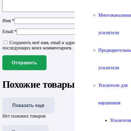
Многоканальны
Имя
*
Email
*
усилители
Сохранить моё имя, email и адрес сайта в этом браузере для
последующих моих комментариев.
Предварительн
усилители
Похожие товары
Усилители для
наушников
Показать еще
Нет похожих товаров
Усилители