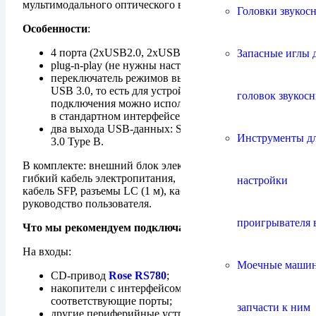
мультимодального оптического волокна.
Головки звукос
Особенности
:
4 порта (2хUSB2.0, 2xUSB3.0);
Запасные иглы 
plug-n-play (не нужны настройки, драйверы и тп);
переключатель режимов выхода SFP оптика /
USB 3.0, то есть для устройств без оптического
головок звукос
подключения можно использовать хаб с выходом
в стандартном интерфейсе USB 3.0;
два выхода USB-данных: SFP/SFP+ 10gb и USB
Инструменты д
3.0 Type B.
В комплекте: внешний блок электропитания, съемный
гибкий кабель электропитания, два SFP-модуля,
настройки
кабель SFP, разъемы LC (1 м), кабель USB Type B,
руководство пользователя.
проигрывателя 
Что мы рекомендуем подключать к хабу?
На входы:
Моечные маши
CD-привод
Rose RS780
;
накопители с интерфейсом USB 2.0 и 3.0 в
соответствующие порты;
запчасти к ним
другие периферийные устройства и аксессуары